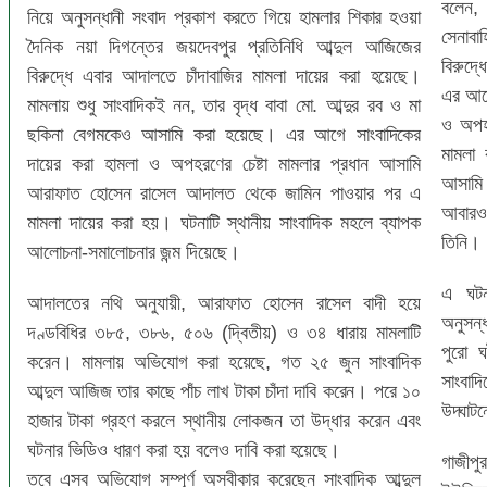
বলেন,
নিয়ে অনুসন্ধানী সংবাদ প্রকাশ করতে গিয়ে হামলার শিকার হওয়া
সেনাবা
দৈনিক নয়া দিগন্তের জয়দেবপুর প্রতিনিধি আব্দুল আজিজের
বিরুদ্
বিরুদ্ধে এবার আদালতে চাঁদাবাজির মামলা দায়ের করা হয়েছে।
এর আগে
মামলায় শুধু সাংবাদিকই নন, তার বৃদ্ধ বাবা মো. আব্দুর রব ও মা
ও অপহর
ছকিনা বেগমকেও আসামি করা হয়েছে। এর আগে সাংবাদিকের
মামলা
দায়ের করা হামলা ও অপহরণের চেষ্টা মামলার প্রধান আসামি
আসামি 
আরাফাত হোসেন রাসেল আদালত থেকে জামিন পাওয়ার পর এ
আবারও 
মামলা দায়ের করা হয়। ঘটনাটি স্থানীয় সাংবাদিক মহলে ব্যাপক
তিনি।
আলোচনা-সমালোচনার জন্ম দিয়েছে।
এ ঘটন
আদালতের নথি অনুযায়ী, আরাফাত হোসেন রাসেল বাদী হয়ে
অনুসন্
দণ্ডবিধির ৩৮৫, ৩৮৬, ৫০৬ (দ্বিতীয়) ও ৩৪ ধারায় মামলাটি
পুরো 
করেন। মামলায় অভিযোগ করা হয়েছে, গত ২৫ জুন সাংবাদিক
সাংবাদ
আব্দুল আজিজ তার কাছে পাঁচ লাখ টাকা চাঁদা দাবি করেন। পরে ১০
উদ্ঘাট
হাজার টাকা গ্রহণ করলে স্থানীয় লোকজন তা উদ্ধার করেন এবং
ঘটনার ভিডিও ধারণ করা হয় বলেও দাবি করা হয়েছে।
গাজীপু
তবে এসব অভিযোগ সম্পূর্ণ অস্বীকার করেছেন সাংবাদিক আব্দুল