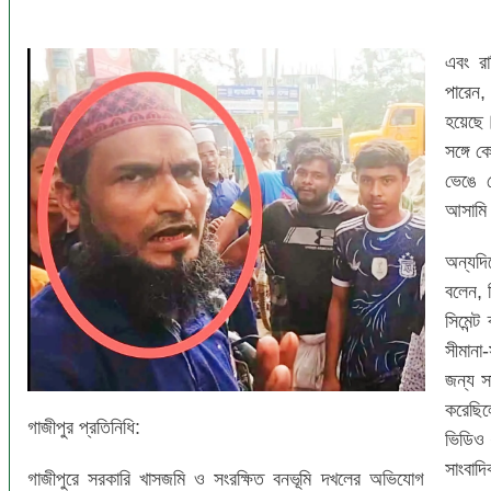
এবং রা
পারেন,
হয়েছে।
সঙ্গে 
ভেঙে দ
আসামি
অন্যদ
বলেন, 
সিমেন্
সীমানা
জন্য স
করেছিল
গাজীপুর প্রতিনিধি:
ভিডিও 
সাংবাদ
গাজীপুরে সরকারি খাসজমি ও সংরক্ষিত বনভূমি দখলের অভিযোগ