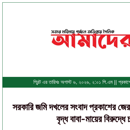
প্রিন্ট এর তারিখঃ অগাস্ট ৬, ২০২৬, ২:০১ পি.এম || প্রক
সরকারি জমি দখলের সংবাদ প্রকাশের জে
বৃদ্ধ বাবা-মায়ের বিরুদ্ধে 