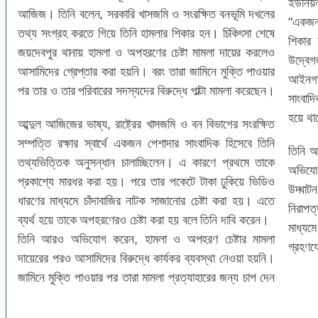
ইউনিয়
আজিজ। তিনি বলেন, সরকারি খাসজমি ও সংরক্ষিত বনভূমি দখলের
"একজন
তথ্য সংগ্রহ করতে গিয়ে তিনি হামলার শিকার হন। চিকিৎসা শেষে
শিকার 
জয়দেবপুর থানায় হামলা ও অপহরণের চেষ্টা মামলা দায়ের করলেও
উদ্বে
আসামিদের গ্রেপ্তার করা হয়নি। বরং তারা জামিনে মুক্তি পাওয়ার
আইনগত 
পর তার ও তার পরিবারের সদস্যদের বিরুদ্ধে পাল্টা মামলা করেছেন।
সাংবাদি
হয়ে থা
আব্দুল আজিজের ভাষ্য, রাষ্ট্রের খাসজমি ও বন বিভাগের সংরক্ষিত
সম্পত্তি রক্ষার স্বার্থে একজন পেশাদার সাংবাদিক হিসেবে তিনি
তিনি আ
তথ্যভিত্তিক অনুসন্ধান চালাচ্ছিলেন। এ কারণে প্রথমে তাকে
অভিযোগ
প্রকাশ্যে মারধর করা হয়। পরে তার পকেটে টাকা ঢুকিয়ে ভিডিও
উদ্ঘাট
ধারণের মাধ্যমে চাঁদাবাজির নাটক সাজানোর চেষ্টা করা হয়। এতে
নিরাপত
ব্যর্থ হয়ে তাকে অপহরণেরও চেষ্টা করা হয় বলে তিনি দাবি করেন।
মাধ্যম
তিনি আরও অভিযোগ করেন, হামলা ও অপহরণ চেষ্টার মামলা
গ্রহণয
দায়েরের পরও আসামিদের বিরুদ্ধে কার্যকর ব্যবস্থা নেওয়া হয়নি।
জামিনে মুক্তি পাওয়ার পর তারা মামলা প্রত্যাহারের জন্য চাপ দেন