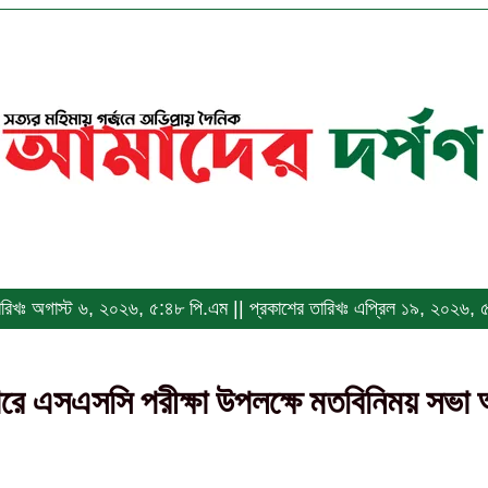
 তারিখঃ অগাস্ট ৬, ২০২৬, ৫:৪৮ পি.এম || প্রকাশের তারিখঃ এপ্রিল ১৯, ২০২৬,
রে এসএসসি পরীক্ষা উপলক্ষে মতবিনিময় সভা অন