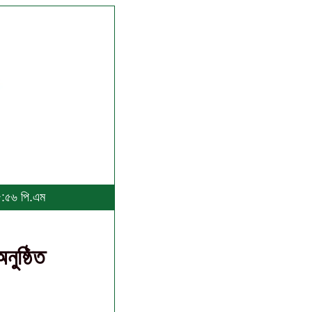
 ৫:৫৬ পি.এম
ুষ্ঠিত