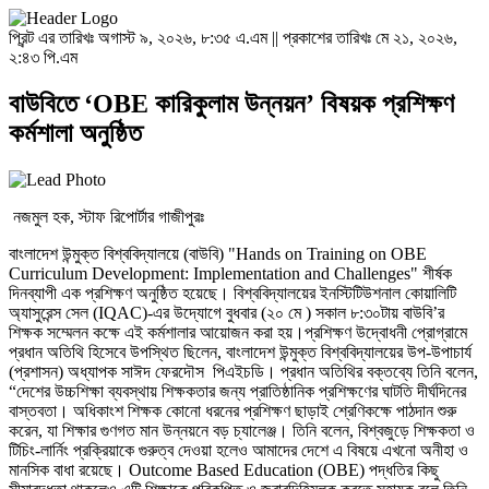
প্রিন্ট এর তারিখঃ অগাস্ট ৯, ২০২৬, ৮:৩৫ এ.এম || প্রকাশের তারিখঃ মে ২১, ২০২৬,
২:৪৩ পি.এম
বাউবিতে ‘OBE কারিকুলাম উন্নয়ন’ বিষয়ক প্রশিক্ষণ
কর্মশালা অনুষ্ঠিত
নজমুল হক, স্টাফ রিপোর্টার গাজীপুরঃ
বাংলাদেশ উন্মুক্ত বিশ্ববিদ্যালয়ে (বাউবি) "Hands on Training on OBE
Curriculum Development: Implementation and Challenges" শীর্ষক
দিনব্যাপী এক প্রশিক্ষণ অনুষ্ঠিত হয়েছে। বিশ্ববিদ্যালয়ের ইনস্টিটিউশনাল কোয়ালিটি
অ্যাসুরেন্স সেল (IQAC)-এর উদ্যোগে বুধবার (২০ মে ) সকাল ৮:৩০টায় বাউবি’র
শিক্ষক সম্মেলন কক্ষে এই কর্মশালার আয়োজন করা হয়।প্রশিক্ষণ উদ্বোধনী প্রোগ্রামে
প্রধান অতিথি হিসেবে উপস্থিত ছিলেন, বাংলাদেশ উন্মুক্ত বিশ্ববিদ্যালয়ের উপ-উপাচার্য
(প্রশাসন) অধ্যাপক সাঈদ ফেরদৌস পিএইচডি। প্রধান অতিথির বক্তব্যে তিনি বলেন,
“দেশের উচ্চশিক্ষা ব্যবস্থায় শিক্ষকতার জন্য প্রাতিষ্ঠানিক প্রশিক্ষণের ঘাটতি দীর্ঘদিনের
বাস্তবতা। অধিকাংশ শিক্ষক কোনো ধরনের প্রশিক্ষণ ছাড়াই শ্রেণিকক্ষে পাঠদান শুরু
করেন, যা শিক্ষার গুণগত মান উন্নয়নে বড় চ্যালেঞ্জ। তিনি বলেন, বিশ্বজুড়ে শিক্ষকতা ও
টিচিং-লার্নিং প্রক্রিয়াকে গুরুত্ব দেওয়া হলেও আমাদের দেশে এ বিষয়ে এখনো অনীহা ও
মানসিক বাধা রয়েছে। Outcome Based Education (OBE) পদ্ধতির কিছু