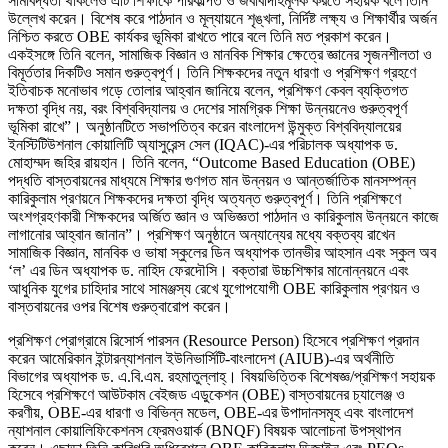
সীমাবদ্ধতা থাকলেও এটি শিক্ষাকে পরিকল্পিত ও জবাবদিহিমূলক করতে সহায়ক বলে তিনি
উল্লেখ করেন। বিশেষ করে পাঠদান ও মূল্যায়নে শৃঙ্খলা, নির্দিষ্ট লক্ষ্য ও শিক্ষার্থীর অর্জন
নিশ্চিত করতে OBE কার্যকর ভূমিকা রাখতে পারে বলে তিনি মত প্রকাশ করেন।
একইসঙ্গে তিনি বলেন, সামাজিক বিজ্ঞান ও মানবিক শিক্ষার ক্ষেত্রে জ্ঞানের সৃজনশীলতা ও
বিমূর্ততার দিকটিও সমান গুরুত্বপূর্ণ। তিনি শিক্ষকদের নতুন ধারণা ও প্রশিক্ষণ গ্রহণে
ইতিবাচক মনোভাব গড়ে তোলার আহ্বান জানিয়ে বলেন, প্রশিক্ষণ কেবল ব্যক্তিগত
দক্ষতা বৃদ্ধি নয়, বরং বিশ্ববিদ্যালয় ও দেশের সামগ্রিক শিক্ষা উন্নয়নেও গুরুত্বপূর্ণ
ভূমিকা রাখে”। অনুষ্ঠানটিতে সভাপতিত্ব করেন বাংলাদেশ উন্মুক্ত বিশ্ববিদ্যালয়ের
ইনস্টিটিউশনাল কোয়ালিটি অ্যাসুরেন্স সেল (IQAC)-এর পরিচালক অধ্যাপক ড.
মোহাম্মদ জহির রায়হান। তিনি বলেন, “Outcome Based Education (OBE)
পদ্ধতি বাস্তবায়নের মাধ্যমে শিক্ষার গুণগত মান উন্নয়ন ও আন্তর্জাতিক মানসম্পন্ন
কারিকুলাম প্রণয়নে শিক্ষকদের দক্ষতা বৃদ্ধি অত্যন্ত গুরুত্বপূর্ণ। তিনি প্রশিক্ষণে
অংশগ্রহণকারী শিক্ষকদের অর্জিত জ্ঞান ও অভিজ্ঞতা পাঠদান ও কারিকুলাম উন্নয়নে কাজে
লাগানোর আহ্বান জানান”। প্রশিক্ষণ অনুষ্ঠানে অন্যান্যের মধ্যে বক্তব্য রাখেন
সামাজিক বিজ্ঞান, মানবিক ও ভাষা স্কুলের ডিন অধ্যাপক তানভীর আহসান এবং স্কুল অব
‘ল’ এর ডিন অধ্যাপক ড. নাহিদ ফেরদৌসি। বক্তারা উচ্চশিক্ষার মানোন্নয়নে এবং
আধুনিক যুগের চাহিদার সাথে সামঞ্জস্য রেখে যুগোপযোগী OBE কারিকুলাম প্রণয়ন ও
বাস্তবায়নের ওপর বিশেষ গুরুত্বারোপ করেন।
প্রশিক্ষণ প্রোগ্রামে রিসোর্স পারসন (Resource Person) হিসেবে প্রশিক্ষণ প্রদান
করেন আমেরিকান ইন্টারন্যাশনাল ইউনিভার্সিটি-বাংলাদেশ (AIUB)-এর অর্থনীতি
বিভাগের অধ্যাপক ড. এ.বি.এম. রহমাতুল্লাহ্। বিষয়ভিত্তিক বিশেষজ্ঞ/প্রশিক্ষণ সহায়ক
হিসেবে প্রশিক্ষণে আউটকাম বেইজড এডুকেশন (OBE) বাস্তবায়নের চ্যালেঞ্জ ও
করণীয়, OBE-এর ধারণা ও বিভিন্ন মডেল, OBE-এর উপাদানসমূহ এবং বাংলাদেশ
ন্যাশনাল কোয়ালিফিকেশনস ফ্রেমওয়ার্ক (BNQF) বিষয়ক আলোচনা উপস্থাপন