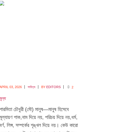
APRIL 03,
2026
সাহিত্য
BY
EDITORS
2
মূল্য
পারমিতা চৌধুরী (মৌ) মানুষ—মানুষ হিসেবে
মূল্যায়ণ পাক,নাম দিয়ে নয়, পরিচয় দিয়ে নয়,ধর্ম,
বর্ণ, লিঙ্গ, সম্পর্কের শৃঙ্খল দিয়ে নয়। কেউ কারো