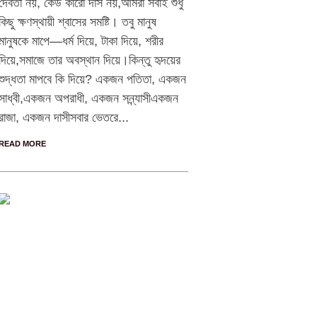
দেবতা নয়, কেউ কারো দাস নয়,আমরা সবাই শুধু
কিছু ক্ষণস্থায়ী শ্বাসের সমষ্টি। তবু মানুষ
মানুষকে মাপে—ধর্ম দিয়ে, টাকা দিয়ে, শরীর
দিয়ে,সমাজে তার অবস্থান দিয়ে।কিন্তু হৃদয়ের
শুদ্ধতা মাপবে কি দিয়ে? একজন পতিতা, একজন
সাধ্বী,একজন অপরাধী, একজন সন্ন্যাসীএকজন
রাজা, একজন দাসীসবার ভেতরে...
READ MORE