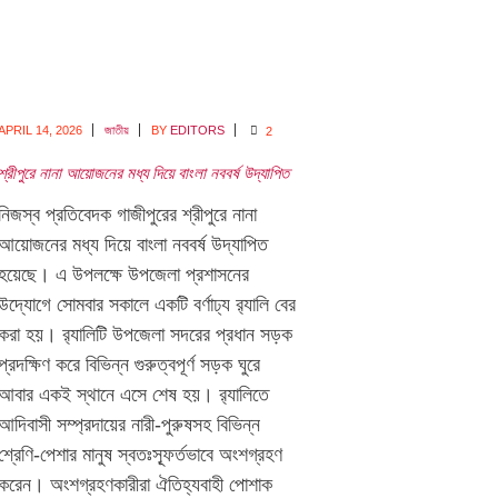
APRIL 14,
2026
জাতীয়
BY
EDITORS
2
শ্রীপুরে নানা আয়োজনের মধ্য দিয়ে বাংলা নববর্ষ উদ্‌যাপিত
নিজস্ব প্রতিবেদক গাজীপুরের শ্রীপুরে নানা
আয়োজনের মধ্য দিয়ে বাংলা নববর্ষ উদ্‌যাপিত
হয়েছে। এ উপলক্ষে উপজেলা প্রশাসনের
উদ্যোগে সোমবার সকালে একটি বর্ণাঢ্য র‌্যালি বের
করা হয়। র‌্যালিটি উপজেলা সদরের প্রধান সড়ক
প্রদক্ষিণ করে বিভিন্ন গুরুত্বপূর্ণ সড়ক ঘুরে
আবার একই স্থানে এসে শেষ হয়। র‌্যালিতে
আদিবাসী সম্প্রদায়ের নারী-পুরুষসহ বিভিন্ন
শ্রেণি-পেশার মানুষ স্বতঃস্ফূর্তভাবে অংশগ্রহণ
করেন। অংশগ্রহণকারীরা ঐতিহ্যবাহী পোশাক