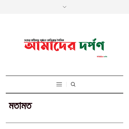
মতামত