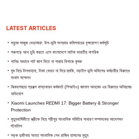
LATEST ARTICLES
সবুজে সাজুক ভেড়ামারা: উপ-ভূমি সংস্কার কমিশনারের বৃক্ষরোপণ কর্মসূচি
পঞ্চগড়ে আখ চুরি করতে এসে বাংলাদেশে আটক ভারতীয় নাগরিক
পা‌নির অভাবে পাট জাগ দিতে না পারায় বিপাকে কৃষক
ঘুষ নিয়ে টালবাহানা, টাকা ফেরত না দিয়ে হুমকি, নড়াইল ভূমি অফিসের কর্মচারীর বিরুদ্ধে
সংবাদ সম্মেলন
ঝিকরগাছার প্রকল্প বাস্তবায়ন কর্মকর্তা (পিআইও) জালাল আহমেদ এর বিরুদ্ধে অনিয়মের
অভিযোগ
Xiaomi Launches REDMI 17: Bigger Battery & Stronger
Protection
মৃত্যুবার্ষিকীতে স্ত্রীকে নিয়ে শ্রীপুর সাংবাদিক সমিতির সাধারণ সম্পাদকের আবেগঘন
স্ট্যাটাস
সড়ক দুর্ঘটনায় আহত সাংবাদিক শেখ রাজিব হাসানের মৃত্যু