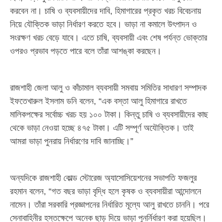
করবেন না। চাষি ও ব্যবসায়ীদের দাবি, হিমাগারের প্রকৃত খরচ বিবেচনায়
নিয়ে যৌক্তিক ভাড়া নির্ধারণ করতে হবে। ভাড়া না কমালে উৎপাদন ও
সংরক্ষণ খরচ বেড়ে যাবে। এতে চাষি, ব্যবসায়ী এবং শেষ পর্যন্ত ভোক্তার
ওপরও প্রভাব পড়তে পারে বলে তাঁরা আশঙ্কা করছেন।
রাজশাহী জেলা আলু ও কাঁচামাল ব্যবসায়ী সমবায় সমিতির সাধারণ সম্পাদক
ইফতেখারুল ইসলাম ডনি বলেন, “এক বস্তা আলু হিমাগারে রাখতে
মালিকপক্ষের সর্বোচ্চ খরচ হয় ১০০ টাকা। কিন্তু চাষি ও ব্যবসায়ীদের কাছ
থেকে ভাড়া নেওয়া হচ্ছে ৪৭৫ টাকা। এটি সম্পূর্ণ অযৌক্তিক। তাই
আমরা ভাড়া পুনরায় নির্ধারণের দাবি জানাচ্ছি।”
অন্যদিকে রাজশাহী কোল্ড স্টোরেজ অ্যাসোসিয়েশনের সভাপতি ফজলুর
রহমান বলেন, “গত বছর ভাড়া বৃদ্ধি হলে কৃষক ও ব্যবসায়ীরা আন্দোলনে
নামেন। তাঁরা সরকারি প্রজ্ঞাপনের নির্ধারিত মূল্যে আলু রাখতে চাননি। পরে
সেনাবাহিনীর হস্তক্ষেপে অনেক ছাড় দিয়ে ভাড়া পুনর্নির্ধারণ করা হয়েছিল।