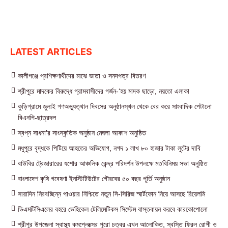
LATEST ARTICLES
কালীগঞ্জে প্রশিক্ষণার্থীদের মাঝে ভাতা ও সনদপত্র বিতরণ
শ্রীপুরে মাদকের বিরুদ্ধে গ্রামবাসীদের গর্জন-‘হয় মাদক ছাড়ো, নয়তো এলাকা
কুড়িগ্রামে জুলাই গণঅভ্যুত্থান দিবসের অনুষ্ঠানস্থল থেকে বের করে সাংবাদিক পেটালো
বিএনপি-ছাত্রদল
স্বপ্ন সাধনা’র সাংস্কৃতিক অনুষ্ঠান মেঘলা আকাশ অনুষ্ঠিত
মধুপুরে বৃদ্ধকে পিটিয়ে আহতের অভিযোগ, নগদ ১ লাখ ৮০ হাজার টাকা লুটের দাবি
বাউবির ট্রেজারারের যশোর আঞ্চলিক কেন্দ্র পরিদর্শন উপলক্ষে মতবিনিময় সভা অনুষ্ঠিত
বাংলাদেশ কৃষি গবেষণা ইনস্টিটিউটের গৌরবের ৫০ বছর পূর্তি অনুষ্ঠান
সারাদিন নিরবচ্ছিন্ন পাওয়ার নিশ্চিতে নতুন সি-সিরিজ স্মার্টফোন নিয়ে আসছে রিয়েলমি
ডিএমটিসিএলের বহরে ভেহিকেল টেলিমেটিকস সিস্টেম বাস্তবায়ন করবে কারকোপোলো
শ্রীপুর উপজেলা স্বাস্থ্য কমপ্লেক্সের পুরো চত্বর এখন আলোকিত, স্বস্তি ফিরল রোগী ও