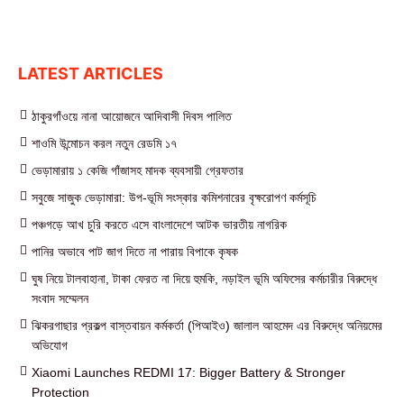
LATEST ARTICLES
ঠাকুরগাঁওয়ে নানা আয়োজনে আদিবাসী দিবস পালিত
শাওমি উন্মোচন করল নতুন রেডমি ১৭
ভেড়ামারায় ১ কেজি গাঁজাসহ মাদক ব্যবসায়ী গ্রেফতার
সবুজে সাজুক ভেড়ামারা: উপ-ভূমি সংস্কার কমিশনারের বৃক্ষরোপণ কর্মসূচি
পঞ্চগড়ে আখ চুরি করতে এসে বাংলাদেশে আটক ভারতীয় নাগরিক
পা‌নির অভাবে পাট জাগ দিতে না পারায় বিপাকে কৃষক
ঘুষ নিয়ে টালবাহানা, টাকা ফেরত না দিয়ে হুমকি, নড়াইল ভূমি অফিসের কর্মচারীর বিরুদ্ধে
সংবাদ সম্মেলন
ঝিকরগাছার প্রকল্প বাস্তবায়ন কর্মকর্তা (পিআইও) জালাল আহমেদ এর বিরুদ্ধে অনিয়মের
অভিযোগ
Xiaomi Launches REDMI 17: Bigger Battery & Stronger
Protection