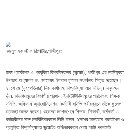
নজমুল হক স্টাফ রিপোর্টার,গাজীপুরঃ
ঢাকা প্রকৌশল ও প্রযুক্তি বিশ্ববিদ্যালয় (ডুয়েট), গাজীপুর-এর নবনিযুক্ত
উপাচার্য অধ্যাপক ড. মোহাম্মদ ইকবাল ফুলেল সংবর্ধনায় সিক্ত হয়েছেন।
২১শে মে (বৃহস্পতিবার) নিজ কার্যালয়ে বিশ্ববিদ্যালয়ের বিভিন্ন অনুষদের
ডীন, বিভাগসমূহের বিভাগীয় প্রধান, ইনস্টিটিউটসমূহের পরিচালক, শিক্ষক
সমিতি, অফিসার্স অ্যাসোসিয়েশন, কর্মচারী সমিতি পর্যায়ক্রমে তাঁকে ফুলেল
শুভেচ্ছা জ্ঞাপন করেন। শুভেচ্ছা জ্ঞাপনশেষে শিক্ষক, শিক্ষার্থী, কর্মকর্তা ও
কর্মচারীদের সঙ্গে মতবিনিময়কালে তিনি বলেন, ‘দেশের অন্যতম প্রকৌশল ও
প্রযুক্তি বিশ্ববিদ্যালয় ডুয়েটের অভিভাবকত্ব পেয়ে আমি প্রথমেই