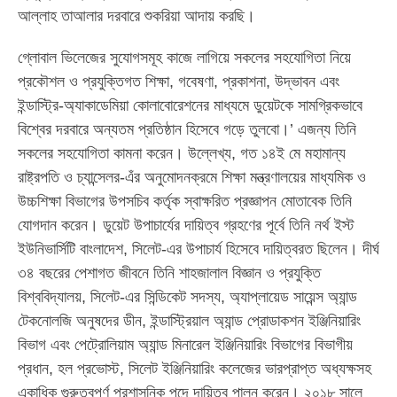
আল্লাহ তাআলার দরবারে শুকরিয়া আদায় করছি।
গ্লোবাল ভিলেজের সুযোগসমূহ কাজে লাগিয়ে সকলের সহযোগিতা নিয়ে
প্রকৌশল ও প্রযুক্তিগত শিক্ষা, গবেষণা, প্রকাশনা, উদ্ভাবন এবং
ইন্ডাস্ট্রি-অ্যাকাডেমিয়া কোলাবোরেশনের মাধ্যমে ডুয়েটকে সামগ্রিকভাবে
বিশ্বের দরবারে অন্যতম প্রতিষ্ঠান হিসেবে গড়ে তুলবো।’ এজন্য তিনি
সকলের সহযোগিতা কামনা করেন। উল্লেখ্য, গত ১৪ই মে মহামান্য
রাষ্ট্রপতি ও চ্যান্সেলর-এঁর অনুমোদনক্রমে শিক্ষা মন্ত্রণালয়ের মাধ্যমিক ও
উচ্চশিক্ষা বিভাগের উপসচিব কর্তৃক স্বাক্ষরিত প্রজ্ঞাপন মোতাবেক তিনি
যোগদান করেন। ডুয়েট উপাচার্যের দায়িত্ব গ্রহণের পূর্বে তিনি নর্থ ইস্ট
ইউনিভার্সিটি বাংলাদেশ, সিলেট-এর উপাচার্য হিসেবে দায়িত্বরত ছিলেন। দীর্ঘ
৩৪ বছরের পেশাগত জীবনে তিনি শাহজালাল বিজ্ঞান ও প্রযুক্তি
বিশ্ববিদ্যালয়, সিলেট-এর সিন্ডিকেট সদস্য, অ্যাপ্লায়েড সায়েন্স অ্যান্ড
টেকনোলজি অনুষদের ডীন, ইন্ডাস্ট্রিয়াল অ্যান্ড প্রোডাকশন ইঞ্জিনিয়ারিং
বিভাগ এবং পেট্রোলিয়াম অ্যান্ড মিনারেল ইঞ্জিনিয়ারিং বিভাগের বিভাগীয়
প্রধান, হল প্রভোস্ট, সিলেট ইঞ্জিনিয়ারিং কলেজের ভারপ্রাপ্ত অধ্যক্ষসহ
একাধিক গুরুত্বপূর্ণ প্রশাসনিক পদে দায়িত্ব পালন করেন। ২০১৮ সালে