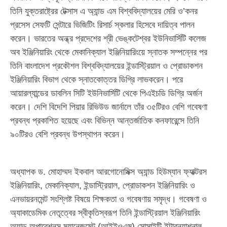
তিনি যুক্তরাষ্ট্রের টেক্সাস এ অ্যান্ড এম বিশ্ববিদ্যালয়ের মেরি ও’কনর
প্রসেস সেফটি সেন্টারে ভিজিটিং রিসার্চ স্কলার হিসেবে দায়িত্ব পালন
করেন। ভারতের অন্ধ্র প্রদেশের শ্রী ভেঙ্কটেশ্বর ইউনিভার্সিটি কলেজ
অব ইঞ্জিনিয়ারিং থেকে মেকানিক্যাল ইঞ্জিনিয়ারিংয়ে স্নাতক সম্পন্নের পর
তিনি বাংলাদেশ প্রকৌশল বিশ্ববিদ্যালয়ের ইন্ডাস্ট্রিয়াল ও প্রোডাকশন
ইঞ্জিনিয়ারিং বিভাগ থেকে স্নাতকোত্তর ডিগ্রি লাভকরেন। পরে
আয়ারল্যান্ডের ডাবলিন সিটি ইউনিভার্সিটি থেকে পিএইচডি ডিগ্রি অর্জন
করেন। দেশি বিদেশি পিয়ার রিভিউড জার্নালে তাঁর ৩৫টিরও বেশি গবেষণা
প্রবন্ধ প্রকাশিত হয়েছে এবং বিভিন্ন আন্তর্জাতিক কনফারেন্সে তিনি
৯০টিরও বেশি প্রবন্ধ উপস্থাপন করেন।
অধ্যাপক ড. মোহাম্মদ ইকবাল আরগোনোমিক্স অ্যান্ড হিউম্যান ফ্যাক্টরস
ইঞ্জিনিয়ারিং, মেকানিক্যাল, ইন্ডাস্ট্রিয়াল, প্রোডাকশন ইঞ্জিনিয়ারিং ও
এনভায়রনমেন্ট সংশ্লিষ্ট বিষয়ে শিক্ষকতা ও গবেষণায় সমৃদ্ধ। গবেষণা ও
অ্যাকাডেমিক নেতৃত্বের স্বীকৃতিস্বরূপ তিনি ইন্ডাস্ট্রিয়াল ইঞ্জিনিয়ারিং
অ্যান্ড অপারেশনস ম্যানেজমেন্ট (আইইওএম) সোসাইটি ইন্টারন্যাশনাল