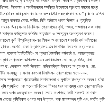
া এবং টেকসই কৃষি উন্নয়নের বর্তমান বৈশ্বিক প্রেক্ষাপটে কৃষিশিক্ষার গুরুত্ব
্ট শিক্ষক, বিশেষজ্ঞ ও অংশীজনদের সমন্বিত উদ্যোগে স্বল্পতম সময়ের মধ্যে
্থী-কেন্দ্রিক কারিকুলাম প্রণয়নের ওপর তিনি গুরুত্বারোপ করেন”।বিশেষ অতিথি
ুল হাসনাত মোহা. শামীম, যিনি বর্তমানে পাবনা বিজ্ঞান ও প্রযুক্তি
্ডের সাবেক ডিন।সভায় বিএজিএড প্রোগ্রামের কৃষি, মৎস্য, পশুপালন এবং ভাষা
ারটি সমন্বিত কারিকুলাম কমিটির আহ্বায়ক ও সদস্যবৃন্দ অংশগ্রহণ করেন।
ংলাদেশ কৃষি বিশ্ববিদ্যালয়-এর শিক্ষক ও বাংলাদেশ সরকারি কর্ম কমিশনের
ফিজ কেনেডি, ঢাকা বিশ্ববিদ্যালয়-এর ফিশারিজ বিভাগের অধ্যাপক ড.
ম্পদ গবেষণা ইনস্টিটিউট-এর প্রধান বৈজ্ঞানিক কর্মকর্তা ড. কামরুন্নাহার
 কৃষি সম্প্রসারণ অধিদপ্তর-এর মহাপরিচালক মো. আব্দুর রহিম, ঢাকা
ক ড. মোহাম্মদ আলী জিন্নাহ, উদ্ভিদবিদ্যা বিভাগের অধ্যাপক ড. মো.
িটির সদস্যবৃন্দ। সভায় বক্তারা বিএজিএড প্রোগ্রামের মানোন্নয়ন,
শিক্ষার সম্প্রসারণে প্রয়োজনীয় দিকনির্দেশনা ও সুপারিশ উপস্থাপন করেন। তাঁরা
 কৃষি প্রযুক্তি এবং গবেষণাভিত্তিক শিক্ষার সঙ্গে সামঞ্জস্য রেখে প্রোগ্রামটিকে
 করার ওপর গুরুত্বারোপ করেন। সভায় অংশগ্রহণকারী সকলেই আশাবাদ
ম দেশের কৃষিশিক্ষার গুণগত মান উন্নয়ন, দক্ষ মানবসম্পদ সৃষ্টি এবং জাতীয় কৃষি