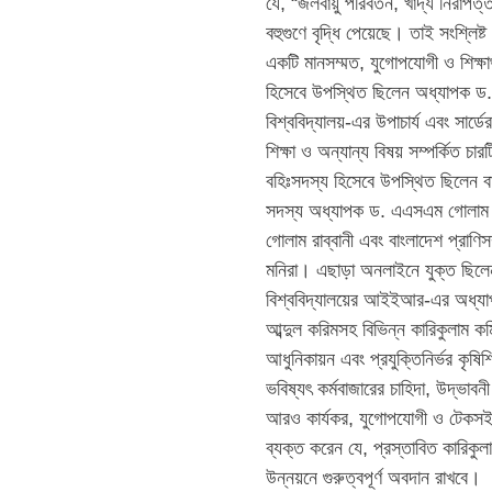
যে, “জলবায়ু পরিবর্তন, খাদ্য নিরাপত্ত
বহুগুণে বৃদ্ধি পেয়েছে। তাই সংশ্লিষ
একটি মানসম্মত, যুগোপযোগী ও শিক্ষার
হিসেবে উপস্থিত ছিলেন অধ্যাপক ড. আব
বিশ্ববিদ্যালয়-এর উপাচার্য এবং সার
শিক্ষা ও অন্যান্য বিষয় সম্পর্কিত চ
বহিঃসদস্য হিসেবে উপস্থিত ছিলেন বা
সদস্য অধ্যাপক ড. এএসএম গোলাম হা
গোলাম রাব্বানী এবং বাংলাদেশ প্রাণিস
মনিরা। এছাড়া অনলাইনে যুক্ত ছিলেন
বিশ্ববিদ্যালয়ের আইইআর-এর অধ্যাপ
আব্দুল করিমসহ বিভিন্ন কারিকুলাম কম
আধুনিকায়ন এবং প্রযুক্তিনির্ভর কৃষি
ভবিষ্যৎ কর্মবাজারের চাহিদা, উদ্ভাবনী
আরও কার্যকর, যুগোপযোগী ও টেকসই
ব্যক্ত করেন যে, প্রস্তাবিত কারিকুলা
উন্নয়নে গুরুত্বপূর্ণ অবদান রাখবে।