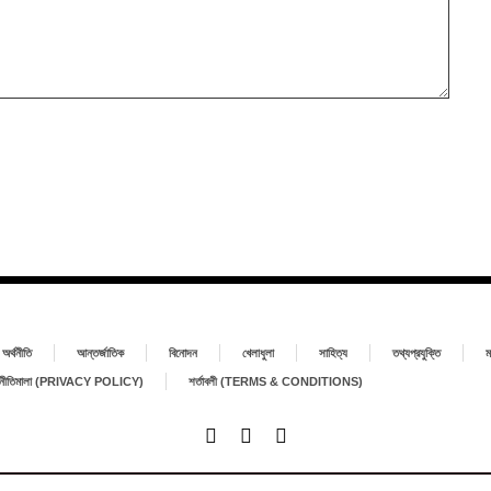
অর্থনীতি
আন্তর্জাতিক
বিনোদন
খেলাধুলা
সাহিত্য
তথ্যপ্রযুক্তি
ম
া নীতিমালা (PRIVACY POLICY)
শর্তাবলী (TERMS & CONDITIONS)