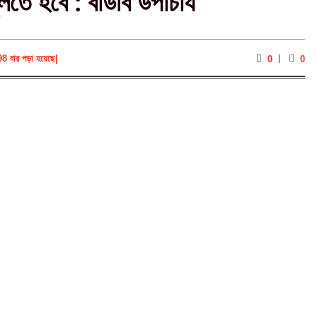
তে হবে : বাউবি উপাচার্য
98 বার পড়া হয়েছে
|
0
0