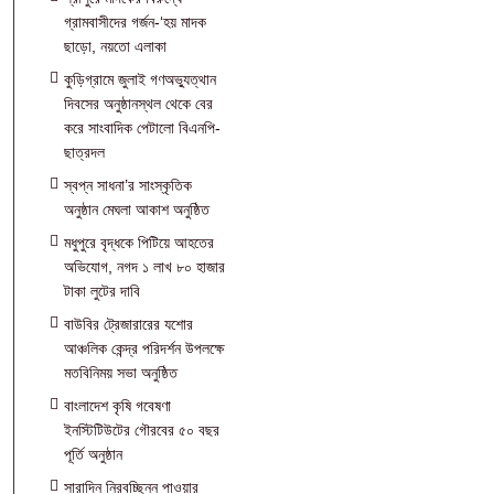
গ্রামবাসীদের গর্জন-‘হয় মাদক
ছাড়ো, নয়তো এলাকা
কুড়িগ্রামে জুলাই গণঅভ্যুত্থান
দিবসের অনুষ্ঠানস্থল থেকে বের
করে সাংবাদিক পেটালো বিএনপি-
ছাত্রদল
স্বপ্ন সাধনা’র সাংস্কৃতিক
অনুষ্ঠান মেঘলা আকাশ অনুষ্ঠিত
মধুপুরে বৃদ্ধকে পিটিয়ে আহতের
অভিযোগ, নগদ ১ লাখ ৮০ হাজার
টাকা লুটের দাবি
বাউবির ট্রেজারারের যশোর
আঞ্চলিক কেন্দ্র পরিদর্শন উপলক্ষে
মতবিনিময় সভা অনুষ্ঠিত
বাংলাদেশ কৃষি গবেষণা
ইনস্টিটিউটের গৌরবের ৫০ বছর
পূর্তি অনুষ্ঠান
সারাদিন নিরবচ্ছিন্ন পাওয়ার