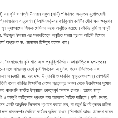
াউবি) এর কৃষি ও পল্লী উন্নয়ন স্কুল (সার্ড) পরিচালিত অন্যতম যুগোপযোগী
গ্রিকালচারাল এডুকেশন (বিএজিএড)-এর কারিকুলাম কমিটির যৌথ সভা শুক্রবার
 মূল ক্যাম্পাসের শিক্ষক সেমিনার কক্ষে অনুষ্ঠিত হয়েছে।বাউবির কৃষি ও পল্লী
. সিরাজুল ইসলাম এর সভাপতিত্বে অনুষ্ঠিত সভায় প্রধান অতিথি হিসেবে
ার্য অধ্যাপক ড. মোহাম্মদ ছিদ্দিকুর রহমান খান।
েন, “বাংলাদেশের কৃষি খাত আজ প্রযুক্তিনির্ভর ও জ্ঞানভিত্তিক রূপান্তরের
নের সঙ্গে সামঞ্জস্য রেখে কৃষিশিক্ষাকেও আধুনিক, গবেষণাভিত্তিক এবং
 কেবল সনদধারী নয়, বরং দক্ষ, উদ্ভাবনী ও মানবিক মূল্যবোধসম্পন্ন পেশাজীবী
ি বলেন বাউবির শিক্ষার্থীরা দেশের প্রত্যন্ত অঞ্চল থেকে উচ্চশিক্ষার সুযোগ
ের পাশাপাশি জাতীয় উন্নয়নে গুরুত্বপূর্ণ অবদান রাখছে। তাদের জন্য
 ও কর্মমুখী কারিকুলাম প্রণয়ন করা আমাদের নৈতিক দায়িত্ব। কৃষি, মৎস্য,
 এমন একটি আধুনিক সিলেবাস প্রণয়ন করতে হবে, যা চতুর্থ শিল্পবিপ্লবের চাহিদা
্মাণে দক্ষ মানবসম্পদ তৈরিতে কার্যকর ভূমিকা রাখবে।”উপাচার্য আরও উল্লেখ করেন