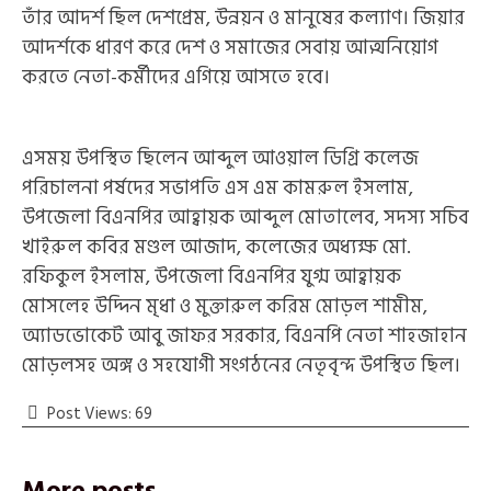
তাঁর আদর্শ ছিল দেশপ্রেম, উন্নয়ন ও মানুষের কল্যাণ। জিয়ার
আদর্শকে ধারণ করে দেশ ও সমাজের সেবায় আত্মনিয়োগ
করতে নেতা-কর্মীদের এগিয়ে আসতে হবে।
এসময় উপস্থিত ছিলেন আব্দুল আওয়াল ডিগ্রি কলেজ
পরিচালনা পর্ষদের সভাপতি এস এম কামরুল ইসলাম,
উপজেলা বিএনপির আহ্বায়ক আব্দুল মোতালেব, সদস্য সচিব
খাইরুল কবির মণ্ডল আজাদ, কলেজের অধ্যক্ষ মো.
রফিকুল ইসলাম, উপজেলা বিএনপির যুগ্ম আহ্বায়ক
মোসলেহ উদ্দিন মৃধা ও মুক্তারুল করিম মোড়ল শামীম,
অ্যাডভোকেট আবু জাফর সরকার, বিএনপি নেতা শাহজাহান
মোড়লসহ অঙ্গ ও সহযোগী সংগঠনের নেতৃবৃন্দ উপস্থিত ছিল।
Post Views:
69
More posts