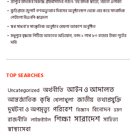
শ্রীপুরে মাদকের বিরুদ্ধে গ্রামবাসীদের গর্জন-‘হয় মাদক ছাড়ো, নয়তো এলাকা
কুড়িগ্রামে জুলাই গণঅভ্যুত্থান দিবসের অনুষ্ঠানস্থল থেকে বের করে সাংবাদিক
পেটালো বিএনপি-ছাত্রদল
স্বপ্ন সাধনা’র সাংস্কৃতিক অনুষ্ঠান মেঘলা আকাশ অনুষ্ঠিত
মধুপুরে বৃদ্ধকে পিটিয়ে আহতের অভিযোগ, নগদ ১ লাখ ৮০ হাজার টাকা লুটের
দাবি
TOP SEARCHES
আইন ও আদালত
অর্থনীতি
Uncategorized
তথ্যপ্রযুক্তি
আন্তর্জাতিক
কৃষি
জাতীয়
খেলাধুলা
পরিবেশ
দূর্ঘটনা ও অপমৃত্যু
বিনোদন
বিজ্ঞান
ভ্রমণ
সারাদেশ
শিক্ষা
রাজনীতি
সাহিত্য
লাইফস্টাইল
স্বাস্থ্যসেবা