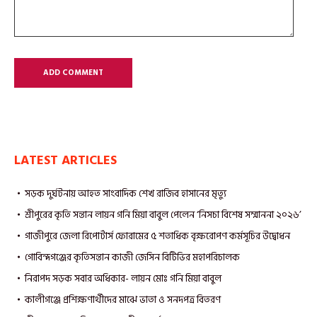
LATEST ARTICLES
সড়ক দুর্ঘটনায় আহত সাংবাদিক শেখ রাজিব হাসানের মৃত্যু
শ্রীপুরের কৃতি সন্তান লায়ন গনি মিয়া বাবুল পেলেন ‘নিসচা বিশেষ সম্মাননা ২০২৬’
গাজীপুরে জেলা রিপোর্টার্স ফোরামের ৫ শতাধিক বৃক্ষরোপণ কর্মসূচির উদ্বোধন
গোবিন্দগঞ্জের কৃতিসন্তান কাজী জেসিন বিটিভির মহাপরিচালক
নিরাপদ সড়ক সবার অধিকার- লায়ন মোঃ গনি মিয়া বাবুল
কালীগঞ্জে প্রশিক্ষণার্থীদের মাঝে ভাতা ও সনদপত্র বিতরণ