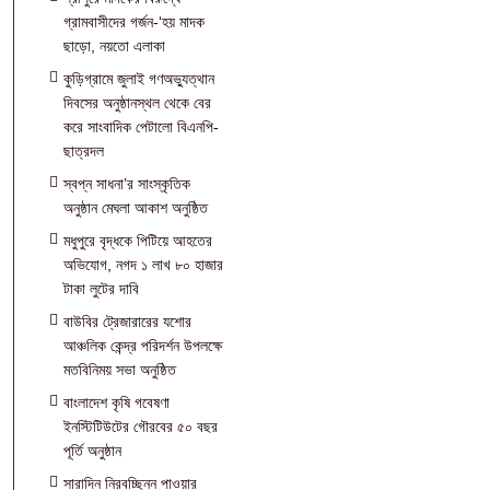
গ্রামবাসীদের গর্জন-‘হয় মাদক
ছাড়ো, নয়তো এলাকা
কুড়িগ্রামে জুলাই গণঅভ্যুত্থান
দিবসের অনুষ্ঠানস্থল থেকে বের
করে সাংবাদিক পেটালো বিএনপি-
ছাত্রদল
স্বপ্ন সাধনা’র সাংস্কৃতিক
অনুষ্ঠান মেঘলা আকাশ অনুষ্ঠিত
মধুপুরে বৃদ্ধকে পিটিয়ে আহতের
অভিযোগ, নগদ ১ লাখ ৮০ হাজার
টাকা লুটের দাবি
বাউবির ট্রেজারারের যশোর
আঞ্চলিক কেন্দ্র পরিদর্শন উপলক্ষে
মতবিনিময় সভা অনুষ্ঠিত
বাংলাদেশ কৃষি গবেষণা
ইনস্টিটিউটের গৌরবের ৫০ বছর
পূর্তি অনুষ্ঠান
সারাদিন নিরবচ্ছিন্ন পাওয়ার