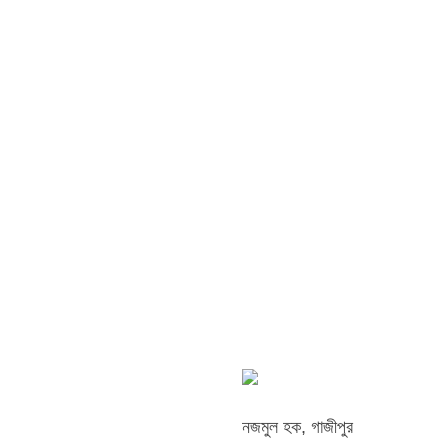
নজমুল হক, গাজীপুর