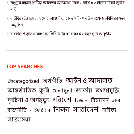
মধুপুরে বৃদ্ধকে পিটিয়ে আহতের অভিযোগ, নগদ ১ লাখ ৮০ হাজার টাকা লুটের
দাবি
বাউবির ট্রেজারারের যশোর আঞ্চলিক কেন্দ্র পরিদর্শন উপলক্ষে মতবিনিময় সভা
অনুষ্ঠিত
বাংলাদেশ কৃষি গবেষণা ইনস্টিটিউটের গৌরবের ৫০ বছর পূর্তি অনুষ্ঠান
TOP SEARCHES
আইন ও আদালত
অর্থনীতি
Uncategorized
তথ্যপ্রযুক্তি
আন্তর্জাতিক
কৃষি
জাতীয়
খেলাধুলা
পরিবেশ
দূর্ঘটনা ও অপমৃত্যু
বিনোদন
বিজ্ঞান
ভ্রমণ
সারাদেশ
শিক্ষা
রাজনীতি
সাহিত্য
লাইফস্টাইল
স্বাস্থ্যসেবা