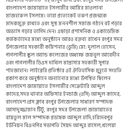
বিএনপির সভাপতি শাহ্ মাসুদ রানা এবং রংপুর সদর উপজেলা
বাংলাদেশ জামায়াতে ইসলামীর আমির মাওলানা
মাজহারুল ইসলাম। তারা প্রত্যেকেই তরুণ প্রজন্মকে
মাদকমুক্ত রাখতে এবং সুস্থ মননশীল সমাজ গঠনে বই পড়ার
অভ্যাস গড়ার তাগিদ দেন। এছাড়া প্রশাসনিক ও একাডেমিক
কর্মকর্তাদের মধ্যে অনুষ্ঠানে আরও বক্তব্য রাখেন রংপুর সদর
উপজেলার সহকারী কমিশনার (ভূমি) মো: দুলাল হোসেন,
পাগলাপীর স্কুল অ্যান্ড কলেজের অধ্যক্ষ জয়নুল আবেদীন
এবং পাগলাপীর ডিএস দাখিল মাদ্রাসার সহকারী সুপার
শাহজাহান। ​লাইব্রেরি প্রতিষ্ঠার এই ঐতিহাসিক মুহূর্তে সংহতি
প্রকাশ করে অনুষ্ঠানে অন্যান্যের মধ্যে উপস্থিত ছিলেন
বাংলাদেশ জামায়াতে ইসলামীর সেক্রেটারি আব্দুল
কাদের,সদর থানার অফিসার ইনচার্জ (ওসি) আব্দুল কাদের,
বাংলাদেশ প্রেস ক্লাব রংপুর উপজেলার সাধারণ সম্পাদক
আসাদুজ্জামান টিটু, রংপুর সদর উপজেলা জামায়াতের
বায়তুল মাল সম্পাদক প্রভাষক আব্দুল হাদি,হরিদেবপুর
ইউনিয়ন বিএনপির সভাপতি সৈয়দ আব্দুর রাসেল,খলেয়া