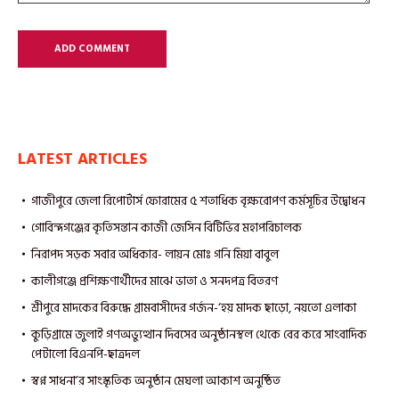
LATEST ARTICLES
গাজীপুরে জেলা রিপোর্টার্স ফোরামের ৫ শতাধিক বৃক্ষরোপণ কর্মসূচির উদ্বোধন
গোবিন্দগঞ্জের কৃতিসন্তান কাজী জেসিন বিটিভির মহাপরিচালক
নিরাপদ সড়ক সবার অধিকার- লায়ন মোঃ গনি মিয়া বাবুল
কালীগঞ্জে প্রশিক্ষণার্থীদের মাঝে ভাতা ও সনদপত্র বিতরণ
শ্রীপুরে মাদকের বিরুদ্ধে গ্রামবাসীদের গর্জন-‘হয় মাদক ছাড়ো, নয়তো এলাকা
কুড়িগ্রামে জুলাই গণঅভ্যুত্থান দিবসের অনুষ্ঠানস্থল থেকে বের করে সাংবাদিক
পেটালো বিএনপি-ছাত্রদল
স্বপ্ন সাধনা’র সাংস্কৃতিক অনুষ্ঠান মেঘলা আকাশ অনুষ্ঠিত