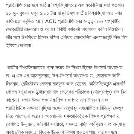
প্রতিনিধিদলের সঙ্গে জাতীয় বিশ্ববিদ্যালয়ের এক মতবিনিময় সভা গতকাল
১০ জুন বুধবার দুপুর ১:০০ টায় ধানমন্ডিস্থ জাতীয় বিশ্ববিদ্যালয়ের নগর
কার্যালয়ে অনুষ্ঠিত হয়। ACU প্রতিনিধিদলের নেতৃত্ব দেন সংস্থাটির
সেক্রেটারি জেনারেল ও প্রধান নির্বাহী কর্মকর্তা অধ্যাপক কলিন রিওর্ডান।
তাঁর সঙ্গে উপস্থিত ছিলেন দক্ষিণ এশিয়ার মেম্বারশিপ এনগেজমেন্ট লিড মিস
ইকিতা পোখরনা।
জাতীয় বিশ্ববিদ্যালয়ের পক্ষে সভায় উপস্থিত ছিলেন উপাচার্য অধ্যাপক
ড. এ এস এম আমানুল্লাহ, উপ-উপাচার্য অধ্যাপক ড. মোহাম্মাদ আলী
জিন্নাহ, রেজিস্ট্রার মোল্লা মাহফুজ আল হোসেন, কমিউনিকেশন্স এক্সপার্ট
গৌতম বড়ুয়া এবং ইন্টারন্যাশনাল ডেস্কের পরিচালক (ভারপ্রাপ্ত) রাজ বিন
কাশেম। সভায় উভয় পক্ষ উচ্চশিক্ষার গুণগত মান উন্নয়ন এবং
প্রাতিষ্ঠানিক সক্ষমতা বৃদ্ধির লক্ষ্যে সম্ভাব্য সহযোগিতার বিভিন্ন ক্ষেত্র
নিয়ে আলোচনা করেন। আলোচনায় দক্ষতাভিত্তিক শিক্ষক প্রশিক্ষণ ও
পেশাগত উন্নয়ন, কারিগরি সহায়তা, সক্ষমতা বৃদ্ধি কার্যক্রম এবং অন্যান্য
একাডেমিক সহায়তা বিষয়ক উদ্যোগ বিশেষ গুরুত্ব পায়, যার মাধ্যমে