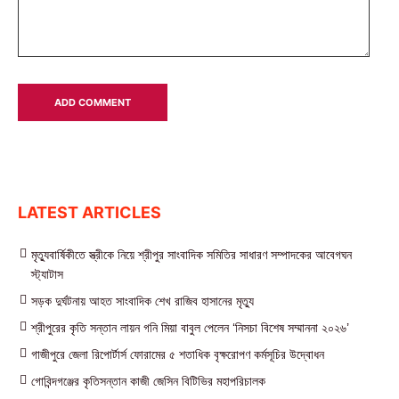
LATEST ARTICLES
মৃত্যুবার্ষিকীতে স্ত্রীকে নিয়ে শ্রীপুর সাংবাদিক সমিতির সাধারণ সম্পাদকের আবেগঘন
স্ট্যাটাস
সড়ক দুর্ঘটনায় আহত সাংবাদিক শেখ রাজিব হাসানের মৃত্যু
শ্রীপুরের কৃতি সন্তান লায়ন গনি মিয়া বাবুল পেলেন ‘নিসচা বিশেষ সম্মাননা ২০২৬’
গাজীপুরে জেলা রিপোর্টার্স ফোরামের ৫ শতাধিক বৃক্ষরোপণ কর্মসূচির উদ্বোধন
গোবিন্দগঞ্জের কৃতিসন্তান কাজী জেসিন বিটিভির মহাপরিচালক