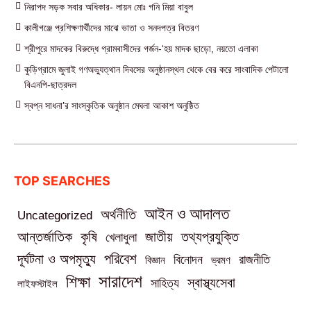
নিরাপদ সড়ক সবার অধিকার- লায়ন মোঃ গনি মিয়া বাবুল
কালীগঞ্জে প্রশিক্ষণার্থীদের মাঝে ভাতা ও সনদপত্র বিতরণ
শ্রীপুরে মাদকের বিরুদ্ধে গ্রামবাসীদের গর্জন-‘হয় মাদক ছাড়ো, নয়তো এলাকা
কুড়িগ্রামে জুলাই গণঅভ্যুত্থান দিবসের অনুষ্ঠানস্থল থেকে বের করে সাংবাদিক পেটালো
বিএনপি-ছাত্রদল
স্বপ্ন সাধনা’র সাংস্কৃতিক অনুষ্ঠান মেঘলা আকাশ অনুষ্ঠিত
TOP SEARCHES
আইন ও আদালত
অর্থনীতি
Uncategorized
তথ্যপ্রযুক্তি
আন্তর্জাতিক
কৃষি
জাতীয়
খেলাধুলা
পরিবেশ
দূর্ঘটনা ও অপমৃত্যু
বিনোদন
রাজনীতি
বিজ্ঞান
ভ্রমণ
সারাদেশ
শিক্ষা
স্বাস্থ্যসেবা
সাহিত্য
লাইফস্টাইল