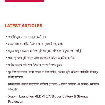
LATEST ARTICLES
শাওমি উন্মোচন করল নতুন রেডমি ১৭
ভেড়ামারায় ১ কেজি গাঁজাসহ মাদক ব্যবসায়ী গ্রেফতার
সবুজে সাজুক ভেড়ামারা: উপ-ভূমি সংস্কার কমিশনারের বৃক্ষরোপণ কর্মসূচি
পঞ্চগড়ে আখ চুরি করতে এসে বাংলাদেশে আটক ভারতীয় নাগরিক
পা‌নির অভাবে পাট জাগ দিতে না পারায় বিপাকে কৃষক
ঘুষ নিয়ে টালবাহানা, টাকা ফেরত না দিয়ে হুমকি, নড়াইল ভূমি অফিসের কর্মচারীর বিরুদ্ধে
সংবাদ সম্মেলন
ঝিকরগাছার প্রকল্প বাস্তবায়ন কর্মকর্তা (পিআইও) জালাল আহমেদ এর বিরুদ্ধে অনিয়মের
অভিযোগ
Xiaomi Launches REDMI 17: Bigger Battery & Stronger
Protection