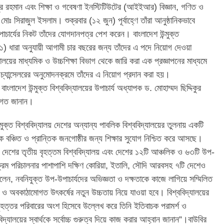
সুর রহমান এবং শিক্ষা ও গবেষণা ইনস্টিটিউটের (আইইআর) বিজ্ঞান, গণিত ও
 মোঃ সিরাজুল ইসলাম। শুক্রবার (১২ জুন) পূর্বাহ্ণে তাঁরা আনুষ্ঠানিকভাবে
উপাচার্যের নিকট তাঁদের যোগদানপত্র পেশ করেন। বাংলাদেশ উন্মুক্ত
) ধারা অনুযায়ী আগামী চার বছরের জন্য তাঁদের এ পদে নিয়োগ দেওয়া
ালয়ের মাধ্যমিক ও উচ্চশিক্ষা বিভাগ থেকে জারি করা এক প্রজ্ঞাপনের মাধ্যমে
ের চ্যান্সেলরের অনুমোদনক্রমে তাঁদের এ নিয়োগ প্রদান করা হয়।
 বাংলাদেশ উন্মুক্ত বিশ্ববিদ্যালয়ের উপাচার্য অধ্যাপক ড. মোহাম্মদ ছিদ্দিকুর
বাগত জানান।
্মুক্ত বিশ্ববিদ্যালয় দেশের অন্যান্য পাবলিক বিশ্ববিদ্যালয়ের তুলনায় একটি
 থেকে বঞ্চিত ও প্রান্তিক জনগোষ্ঠীর জন্য শিক্ষার সুযোগ নিশ্চিত করে আসছে।
ে এটি দেশের তৃতীয় বৃহত্তম বিশ্ববিদ্যালয় এবং দেশের ১২টি আঞ্চলিক ও ৬৩টি উপ-
ার্যক্রম পরিচালনার পাশাপাশি দক্ষিণ কোরিয়া, ইতালি, সৌদি আরবসহ ৭টি দেশেও
বলেন, নবনিযুক্ত উপ-উপাচার্যদের অভিজ্ঞতা ও দক্ষতাকে কাজে লাগিয়ে সম্মিলিত
িক ও অবকাঠামোগত উৎকর্ষের নতুন উচ্চতায় নিয়ে যাওয়া হবে। বিশ্ববিদ্যালয়ের
ীদের বৃহত্তর পরিবারের অংশ হিসেবে উল্লেখ করে তিনি ইতিবাচক পরামর্শ ও
িদ্যালয়ের স্বার্থকে সর্বোচ্চ গুরুত্ব দিয়ে কাজ করার আহ্বান জানান”।বাউবির