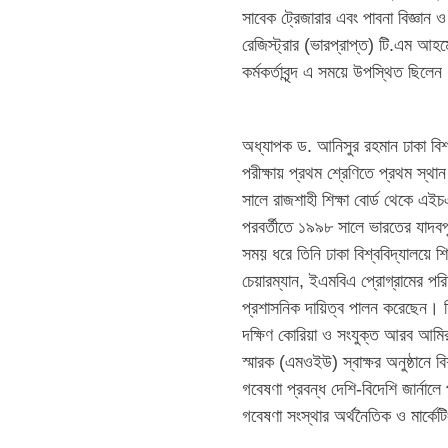
সাবেক ট্রেজারার এবং পাবনা বিজ্ঞান 
রেজিস্ট্রার (ভারপ্রাপ্ত) টি.এম আহম
কর্মকর্তাবৃন্দ এ সময়ে উপস্থিত ছিলে
অধ্যাপক ড. আনিসুর রহমান ঢাকা বিশ্ব
পরীক্ষায় প্রথম শ্রেণিতে প্রথম স্
সালে রাজশাহী শিক্ষা বোর্ড থেকে এই
পরবর্তীতে ১৯৯৮ সালে ভারতের যাদবপ
সময় ধরে তিনি ঢাকা বিশ্ববিদ্যালয়ে শি
চেয়ারম্যান, ইএমবিএ প্রোগ্রামের পরি
প্রশাসনিক দায়িত্ব পালন করেছেন। শিক
দক্ষিণ কোরিয়া ও সংযুক্ত আরব আমির
স্মারক (এমওইউ) স্বাক্ষর অনুষ্ঠানে 
গবেষণা প্রবন্ধ দেশি-বিদেশি জার্নাল
গবেষণা সংস্থার অর্থনৈতিক ও মার্কে