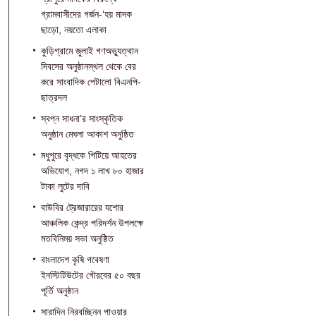
গ্রামবাসীদের গর্জন-‘হয় মাদক
ছাড়ো, নয়তো এলাকা
কুড়িগ্রামে জুলাই গণঅভ্যুত্থান
দিবসের অনুষ্ঠানস্থল থেকে বের
করে সাংবাদিক পেটালো বিএনপি-
ছাত্রদল
স্বপ্ন সাধনা’র সাংস্কৃতিক
অনুষ্ঠান মেঘলা আকাশ অনুষ্ঠিত
মধুপুরে বৃদ্ধকে পিটিয়ে আহতের
অভিযোগ, নগদ ১ লাখ ৮০ হাজার
টাকা লুটের দাবি
বাউবির ট্রেজারারের যশোর
আঞ্চলিক কেন্দ্র পরিদর্শন উপলক্ষে
মতবিনিময় সভা অনুষ্ঠিত
বাংলাদেশ কৃষি গবেষণা
ইনস্টিটিউটের গৌরবের ৫০ বছর
পূর্তি অনুষ্ঠান
সারাদিন নিরবচ্ছিন্ন পাওয়ার