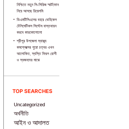
নিশ্চিতে নতুন সি-সিরিজ স্মার্টফোন
নিয়ে আসছে রিয়েলমি
ডিএমটিসিএলের বহরে ভেহিকেল
টেলিমেটিকস সিস্টেম বাস্তবায়ন
করবে কারকোপোলো
শ্রীপুর উপজেলা স্বাস্থ্য
কমপ্লেক্সের পুরো চত্বর এখন
আলোকিত, স্বস্তি ফিরল রোগী
ও স্বজনদের মাঝে‎
TOP SEARCHES
Uncategorized
অর্থনীতি
আইন ও আদালত