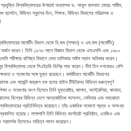
ও প্রযুক্তি বিশ্ববিদ্যালয়ের উপাচার্য অধ্যাপক ড. আবুল হাসনাত মোহাঃ শামীম,
েদ হুসেইন, বিভিন্ন স্কুলের ডিন, শিক্ষক, বিভিন্ন বিভাগের পরিচালক ও
ন।
বিদ্যালয়ের মার্কেটিং বিভাগ থেকে বি.কম (সম্মান) ও এম.কম (মার্কেটিং)
থান অর্জন করেন। তিনি ১৯৭৮ সালে বিজ্ঞান বিভাগ থেকে এসএসসি এবং ১৯৮০
চএসসি পরীক্ষায় বাণিজ্য বিভাগে মেধা তালিকায় অষ্টম স্থান অধিকার করেন।
ুর বিশ্ববিদ্যালয় থেকে পিএইচডি ডিগ্রি লাভ করেন। দীর্ঘ তিন দশকেরও বেশি
ক্ষকতা ও গবেষণার সঙ্গে যুক্ত রয়েছেন। কর্মজীবনে মার্কেটিং বিভাগের
চালক এবং সার্জেন্ট জহুরুল হক হলের হাউস টিউটরসহ বিভিন্ন গুরুত্বপূর্ণ
্ষা ও গবেষণার অংশ হিসেবে তিনি যুক্তরাষ্ট্র, জাপান, অস্ট্রেলিয়া, কানাডা,
াতসহ বিশ্বের বিভিন্ন দেশে আন্তর্জাতিক সম্মেলন, সেমিনার এবং সমঝোতা
বিশ্ববিদ্যালয়ের প্রতিনিধিত্ব করেছেন। তাঁর একাধিক গবেষণা গ্রন্থ ও অসংখ্য
ে প্রকাশিত হয়েছে। পাশাপাশি তিনি বিভিন্ন কর্পোরেট প্রতিষ্ঠান, এনজিও এবং
টিং পরামর্শক হিসেবেও দায়িত্ব পালন করেছেন।