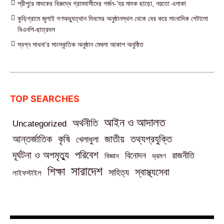
শ্রীপুরে মাদকের বিরুদ্ধে গ্রামবাসীদের গর্জন-‘হয় মাদক ছাড়ো, নয়তো এলাকা
কুড়িগ্রামে জুলাই গণঅভ্যুত্থান দিবসের অনুষ্ঠানস্থল থেকে বের করে সাংবাদিক পেটালো
বিএনপি-ছাত্রদল
স্বপ্ন সাধনা’র সাংস্কৃতিক অনুষ্ঠান মেঘলা আকাশ অনুষ্ঠিত
TOP SEARCHES
আইন ও আদালত
অর্থনীতি
Uncategorized
তথ্যপ্রযুক্তি
আন্তর্জাতিক
কৃষি
জাতীয়
খেলাধুলা
পরিবেশ
দূর্ঘটনা ও অপমৃত্যু
বিনোদন
রাজনীতি
বিজ্ঞান
ভ্রমণ
সারাদেশ
শিক্ষা
স্বাস্থ্যসেবা
সাহিত্য
লাইফস্টাইল