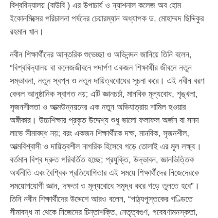
বিশ্ববিদ্যালয় (বাউবি ) এর উপাচার্য ও ন্যাশনাল কলেজ অব হোম
ইকোনমিক্সের পরিচালনা পর্ষদের চেয়ারম্যান অধ্যাপক ড. মোহাম্মদ ছিদ্দিকুর
রহমান খান।
নবীন শিক্ষার্থীদের আন্তরিক শুভেচ্ছা ও অভিনন্দন জানিয়ে তিনি বলেন,
“বিশ্ববিদ্যালয় বা কলেজজীবনে পদার্পণ একজন শিক্ষার্থীর জীবনে নতুন
সম্ভাবনা, নতুন স্বপ্ন ও নতুন দায়িত্ববোধের সূচনা করে। এই নবীন বরণ
কেবল আনুষ্ঠানিক স্বাগত নয়; এটি জ্ঞানচর্চা, মানবিক মূল্যবোধ, শৃঙ্খলা,
সৃজনশীলতা ও আত্মউন্নয়নের এক নতুন অভিযাত্রায় শামিল হওয়ার
অঙ্গীকার। উচ্চশিক্ষার প্রকৃত উদ্দেশ্য শুধু ভালো ফলাফল অর্জন বা সনদ
লাভে সীমাবদ্ধ নয়; বরং একজন শিক্ষার্থীকে দক্ষ, মানবিক, সৃজনশীল,
আত্মবিশ্বাসী ও দায়িত্বশীল নাগরিক হিসেবে গড়ে তোলাই এর মূল লক্ষ্য।
বর্তমান বিশ্ব দ্রুত পরিবর্তিত হচ্ছে; প্রযুক্তি, উদ্ভাবন, জ্ঞানভিত্তিক
অর্থনীতি এবং বৈশ্বিক প্রতিযোগিতার এই সময়ে শিক্ষার্থীদের নিজেদেরকে
সময়োপযোগী জ্ঞান, দক্ষতা ও মূল্যবোধে সমৃদ্ধ করে গড়ে তুলতে হবে”।
তিনি নবীন শিক্ষার্থীদের উদ্দেশে আরও বলেন, “পাঠ্যপুস্তকের গণ্ডিতে
সীমাবদ্ধ না থেকে নিজেদের চিন্তাশক্তি, নেতৃত্বগুণ, গবেষণামনস্কতা,