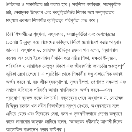
নৈতিকতা ও সহমর্মিতার চর্চা করতে হবে। সহশিক্ষা কার্যক্রম, সাংস্কৃতিক
চর্চা, সেবামূলক উদ্যোগ এবং প্রযুক্তিনির্ভর শিক্ষার সঙ্গে সম্পৃক্ততার
মাধ্যমে একজন শিক্ষার্থীর ব্যক্তিত্ব পরিপূর্ণতা লাভ করে।
তিনি শিক্ষার্থীদের শৃঙ্খলা, অধ্যবসায়, সময়ানুবর্তিতা এবং দেশপ্রেমের
চেতনায় উদ্বুদ্ধ হয়ে নিজেদের ভবিষ্যৎ নির্মাণে মনোনিবেশ করার আহ্বান
জানান। অধ্যাপক ড. মোহাম্মদ ছিদ্দিকুর রহমান খান বলেন, “ন্যাশনাল
কলেজ অব হোম ইকোনমিক্স দীর্ঘদিন ধরে নারীর শিক্ষা, দক্ষতা উন্নয়ন,
পারিবারিক ও সামাজিক নেতৃত্ব বিকাশ এবং জীবনঘনিষ্ঠ জ্ঞানচর্চায় গুরুত্বপূর্ণ
ভূমিকা রেখে চলেছে। এ প্রতিষ্ঠান থেকে শিক্ষার্থীরা শুধু একাডেমিক জ্ঞানই
অর্জন করবে না; বরং জীবনব্যবস্থাপনা, সৃজনশীলতা, পেশাগত সক্ষমতা এবং
সমাজে ইতিবাচক পরিবর্তন আনার মানসিকতাও অর্জন করবে—এমন
প্রত্যাশা ব্যক্ত করেন উপাচার্য। বক্তব্যের শেষে অধ্যাপক ড. মোহাম্মদ
ছিদ্দিকুর রহমান খান নবীন শিক্ষার্থীদের স্বপ্ন দেখতে, অধ্যবসায়ের সঙ্গে
এগিয়ে যেতে এবং নিজেদের মেধা, মনন ও সৃজনশীলতাকে দেশের কল্যাণে
কাজে লাগানোর আহ্বান জানিয়ে বলেন, ‘আজকের নবীনরাই আগামী দিনের
আলোকিত বাংলাদেশ গড়ার কারিগর’।