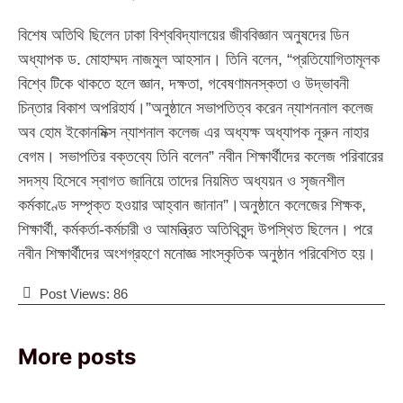
বিশেষ অতিথি ছিলেন ঢাকা বিশ্ববিদ্যালয়ের জীববিজ্ঞান অনুষদের ডিন
অধ্যাপক ড. মোহাম্মদ নাজমুল আহসান। তিনি বলেন, “প্রতিযোগিতামূলক
বিশ্বে টিকে থাকতে হলে জ্ঞান, দক্ষতা, গবেষণামনস্কতা ও উদ্ভাবনী
চিন্তার বিকাশ অপরিহার্য।”অনুষ্ঠানে সভাপতিত্ব করেন ন্যাশননাল কলেজ
অব হোম ইকোনমিক্স ন্যাশনাল কলেজ এর অধ্যক্ষ অধ্যাপক নূরুন নাহার
বেগম। সভাপতির বক্তব্যে তিনি বলেন” নবীন শিক্ষার্থীদের কলেজ পরিবারের
সদস্য হিসেবে স্বাগত জানিয়ে তাদের নিয়মিত অধ্যয়ন ও সৃজনশীল
কর্মকাণ্ডে সম্পৃক্ত হওয়ার আহ্বান জানান”।অনুষ্ঠানে কলেজের শিক্ষক,
শিক্ষার্থী, কর্মকর্তা-কর্মচারী ও আমন্ত্রিত অতিথিবৃন্দ উপস্থিত ছিলেন। পরে
নবীন শিক্ষার্থীদের অংশগ্রহণে মনোজ্ঞ সাংস্কৃতিক অনুষ্ঠান পরিবেশিত হয়।
Post Views:
86
More posts