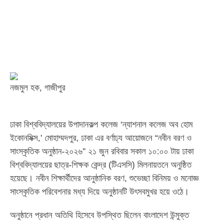
নজমুল হক, গাজীপুর
ঢাকা বিশ্ববিদ্যালয়ের উপাদানকল্প কলেজ ‘ন্যাশনাল কলেজ অব হোম
ইকোনমিক্স,’ মোহাম্মদপুর, ঢাকা এর বর্ণাঢ্য আয়োজনে “নবীন বরণ ও
সাংস্কৃতিক অনুষ্ঠান-২০২৬” ২১ জুন রবিবার সকাল ১০:০০ টায় ঢাকা
বিশ্ববিদ্যালয়ের ছাত্র-শিক্ষক কেন্দ্র (টিএসসি) মিলনায়তনে অনুষ্ঠিত
হয়েছে। নবীন শিক্ষার্থীদের আনুষ্ঠানিক বরণ, শুভেচ্ছা বিনিময় ও মনোজ্ঞ
সাংস্কৃতিক পরিবেশনার মধ্য দিয়ে অনুষ্ঠানটি উৎসবমুখর হয়ে ওঠে।
অনুষ্ঠানে প্রধান অতিথি হিসেবে উপস্থিত ছিলেন বাংলাদেশ উন্মুক্ত