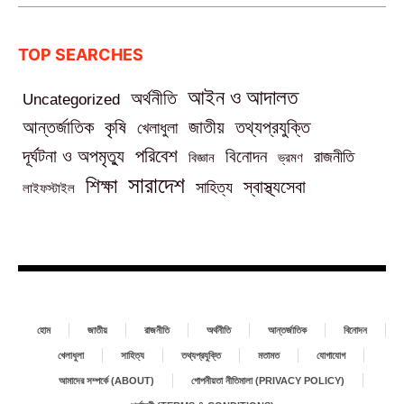
TOP SEARCHES
আইন ও আদালত
অর্থনীতি
Uncategorized
তথ্যপ্রযুক্তি
আন্তর্জাতিক
কৃষি
জাতীয়
খেলাধুলা
পরিবেশ
দূর্ঘটনা ও অপমৃত্যু
বিনোদন
রাজনীতি
বিজ্ঞান
ভ্রমণ
সারাদেশ
শিক্ষা
স্বাস্থ্যসেবা
সাহিত্য
লাইফস্টাইল
হোম
জাতীয়
রাজনীতি
অর্থনীতি
আন্তর্জাতিক
বিনোদন
খেলাধুলা
সাহিত্য
তথ্যপ্রযুক্তি
মতামত
যোগাযোগ
আমাদের সম্পর্কে (ABOUT)
গোপনীয়তা নীতিমালা (PRIVACY POLICY)