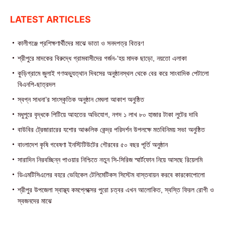
LATEST ARTICLES
কালীগঞ্জে প্রশিক্ষণার্থীদের মাঝে ভাতা ও সনদপত্র বিতরণ
শ্রীপুরে মাদকের বিরুদ্ধে গ্রামবাসীদের গর্জন-‘হয় মাদক ছাড়ো, নয়তো এলাকা
কুড়িগ্রামে জুলাই গণঅভ্যুত্থান দিবসের অনুষ্ঠানস্থল থেকে বের করে সাংবাদিক পেটালো
বিএনপি-ছাত্রদল
স্বপ্ন সাধনা’র সাংস্কৃতিক অনুষ্ঠান মেঘলা আকাশ অনুষ্ঠিত
মধুপুরে বৃদ্ধকে পিটিয়ে আহতের অভিযোগ, নগদ ১ লাখ ৮০ হাজার টাকা লুটের দাবি
বাউবির ট্রেজারারের যশোর আঞ্চলিক কেন্দ্র পরিদর্শন উপলক্ষে মতবিনিময় সভা অনুষ্ঠিত
বাংলাদেশ কৃষি গবেষণা ইনস্টিটিউটের গৌরবের ৫০ বছর পূর্তি অনুষ্ঠান
সারাদিন নিরবচ্ছিন্ন পাওয়ার নিশ্চিতে নতুন সি-সিরিজ স্মার্টফোন নিয়ে আসছে রিয়েলমি
ডিএমটিসিএলের বহরে ভেহিকেল টেলিমেটিকস সিস্টেম বাস্তবায়ন করবে কারকোপোলো
শ্রীপুর উপজেলা স্বাস্থ্য কমপ্লেক্সের পুরো চত্বর এখন আলোকিত, স্বস্তি ফিরল রোগী ও
স্বজনদের মাঝে‎