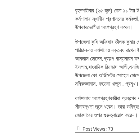
বৃহস্পতিবার (২৫ জুন) বেলা ১১ টা
কর্মশালায় স্থানীয় প্রশাসনের কর্মকর্তা
উপকারভোগীরা অংশগ্রহণ করেন।
উপজেলা কৃষি অফিসার তীলক কুমার ঘ
পরিচালনায় কর্মশালায় বক্তব্য রাখে
আকরাম হোসেন,প্রকল্প বাস্তবায়ন কর্
ইসলাম,সাংবাদিক রিয়াছাদ আলী,এনজিও 
উপজেলা কো-অর্ডিনেটর সোহেল হোসেন
মনিরুজ্জামান, ফতেমা খাতুন , প্রমূখ।
কর্মশালায় অংশগ্রহণকারীরা প্রকল্পের 
সীমাবদ্ধতা তুলে ধরেন। তারা ভবিষ্য
জোরদারের ওপর গুরুত্বারোপ করেন।
Post Views:
73