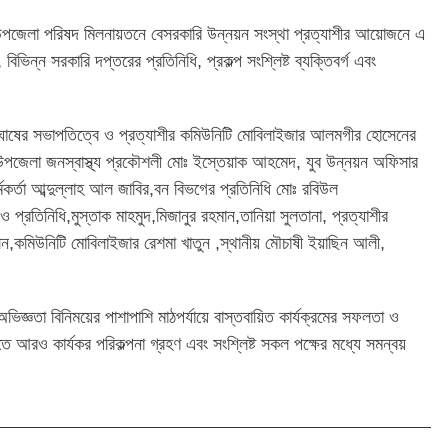
য় উপজেলা পরিষদ মিলনায়তনে বেসরকারি উন্নয়ন সংস্থা প্রত্যাশীর আয়োজনে এ
, বিভিন্ন সরকারি দপ্তরের প্রতিনিধি, প্রকল্প সংশ্লিষ্ট ব্যক্তিবর্গ এবং
োষের সভাপতিত্বে ও প্রত্যাশীর কমিউনিটি মোবিলাইজার আলমগীর হোসেনের
ন উপজেলা জনস্বাস্থ্য প্রকৌশলী মোঃ ইস্তেয়াক আহমেদ, যুব উন্নয়ন অফিসার
মকর্তা আব্দুল্লাহ আল জাবির,বন বিভগের প্রতিনিধি মোঃ রবিউল
প্রতিনিধি,মুস্তাক মাহমুদ,মিজানুর রহমান,তানিয়া সুলতানা, প্রত্যাশীর
,কমিউনিটি মোবিলাইজার রেশমা খাতুন ,স্থানীয় মৌচাষী ইয়াছিন আলী,
অভিজ্ঞতা বিনিময়ের পাশাপাশি মাঠপর্যায়ে বাস্তবায়িত কার্যক্রমের সফলতা ও
তে আরও কার্যকর পরিকল্পনা গ্রহণ এবং সংশ্লিষ্ট সকল পক্ষের মধ্যে সমন্বয়