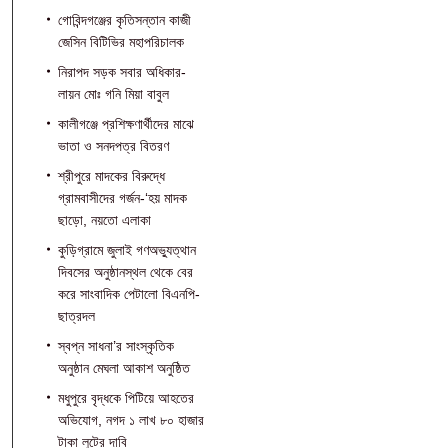
গোবিন্দগঞ্জের কৃতিসন্তান কাজী
জেসিন বিটিভির মহাপরিচালক
নিরাপদ সড়ক সবার অধিকার-
লায়ন মোঃ গনি মিয়া বাবুল
কালীগঞ্জে প্রশিক্ষণার্থীদের মাঝে
ভাতা ও সনদপত্র বিতরণ
শ্রীপুরে মাদকের বিরুদ্ধে
গ্রামবাসীদের গর্জন-‘হয় মাদক
ছাড়ো, নয়তো এলাকা
কুড়িগ্রামে জুলাই গণঅভ্যুত্থান
দিবসের অনুষ্ঠানস্থল থেকে বের
করে সাংবাদিক পেটালো বিএনপি-
ছাত্রদল
স্বপ্ন সাধনা’র সাংস্কৃতিক
অনুষ্ঠান মেঘলা আকাশ অনুষ্ঠিত
মধুপুরে বৃদ্ধকে পিটিয়ে আহতের
অভিযোগ, নগদ ১ লাখ ৮০ হাজার
টাকা লুটের দাবি