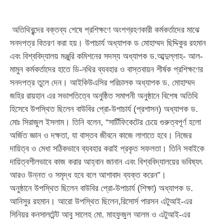
অতিথিবৃন্দের বক্তব্য শেষে প্রশিক্ষণে অংশগ্রহণকারী কর্মকর্তাদের মাঝে
সনদপত্র বিতরণ করা হয়। উপাচার্য অধ্যাপক ড মোহাম্মদ ছিদ্দিকুর রহমান
এবং বিশ্ববিদ্যালয় মঞ্জুরি কমিশনের সদস্য অধ্যাপক ড.আব্দুল্লাহ- আল-
মামুন কর্মকর্তাদের হাতে ডি-নথির ব্যবহার ও বাস্তবায়ন শীর্ষক প্রশিক্ষণের
সনদপত্র তুলে দেন। আইকিউএসির পরিচালক অধ্যাপক ড. মোহাম্মদ
জহির রায়হান এর সভাপতিত্বে অনুষ্ঠিত সমাপনী অনুষ্ঠানে বিশেষ অতিথি
হিসেবে উপস্থিত ছিলেন বাউবির প্রো-উপাচার্য (প্রশাসন) অধ্যাপক ড.
মোঃ সিরাজুল ইসলাম। তিনি বলেন, “সার্টিফিকেটের চেয়ে গুরুত্বপূর্ণ হলো
অর্জিত জ্ঞান ও দক্ষতা, যা বাস্তব জীবনে কাজে লাগাতে হবে। নিজের
দায়িত্ব ও মেধা সঠিকভাবে ব্যবহার করাই প্রকৃত সফলতা। তিনি সবাইকে
দায়িত্বশীলভাবে কাজ করার আহ্বান জানান এবং বিশ্ববিদ্যালয়ের ভবিষ্যৎ
আরও উন্নত ও সমৃদ্ধ হবে বলে আশাবাদ ব্যক্ত করেন”।
অনুষ্ঠানে উপস্থিত ছিলেন বাউবির প্রো-উপাচার্য (শিক্ষা) অধ্যাপক ড.
আনিসুর রহমান। আরো উপস্থিত ছিলেন,রিসোর্স পারসন এটুআই-এর
সিনিয়র কনসালটেন্ট আবু সালেহ মো. মাহফুজুল আলম ও এটুআই-এর