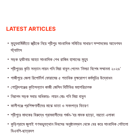
LATEST ARTICLES
মৃত্যুবার্ষিকীতে স্ত্রীকে নিয়ে শ্রীপুর সাংবাদিক সমিতির সাধারণ সম্পাদকের আবেগঘন
স্ট্যাটাস
সড়ক দুর্ঘটনায় আহত সাংবাদিক শেখ রাজিব হাসানের মৃত্যু
শ্রীপুরের কৃতি সন্তান লায়ন গনি মিয়া বাবুল পেলেন ‘নিসচা বিশেষ সম্মাননা ২০২৬’
গাজীপুরে জেলা রিপোর্টার্স ফোরামের ৫ শতাধিক বৃক্ষরোপণ কর্মসূচির উদ্বোধন
গোবিন্দগঞ্জের কৃতিসন্তান কাজী জেসিন বিটিভির মহাপরিচালক
নিরাপদ সড়ক সবার অধিকার- লায়ন মোঃ গনি মিয়া বাবুল
কালীগঞ্জে প্রশিক্ষণার্থীদের মাঝে ভাতা ও সনদপত্র বিতরণ
শ্রীপুরে মাদকের বিরুদ্ধে গ্রামবাসীদের গর্জন-‘হয় মাদক ছাড়ো, নয়তো এলাকা
কুড়িগ্রামে জুলাই গণঅভ্যুত্থান দিবসের অনুষ্ঠানস্থল থেকে বের করে সাংবাদিক পেটালো
বিএনপি-ছাত্রদল