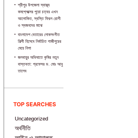
শ্রীপুর উপজেলা স্বাস্থ্য
কমপ্লেক্সের পুরো চত্বর এখন
আলোকিত, স্বস্তি ফিরল রোগী
ও স্বজনদের মাঝে‎
বাংলাদেশ বেতারের লোকসংগীত
শিল্পী হিসেবে নির্বাচিত গাজীপুরের
মেয়ে নিপা
জলবায়ুর অভিঘাতে কৃষির নতুন
বাস্তবতা: প্রফেসর ড. মোঃ আবু
তালেব
TOP SEARCHES
Uncategorized
অর্থনীতি