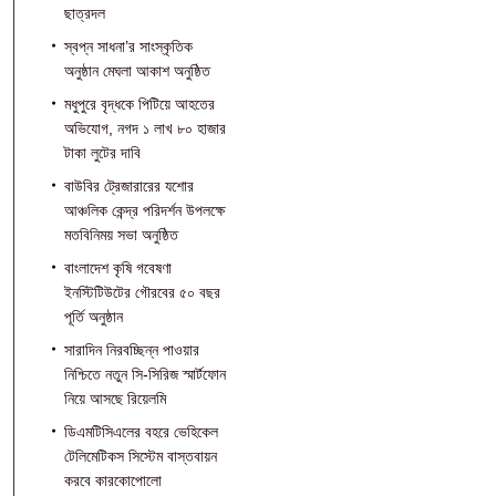
ছাত্রদল
স্বপ্ন সাধনা’র সাংস্কৃতিক
অনুষ্ঠান মেঘলা আকাশ অনুষ্ঠিত
মধুপুরে বৃদ্ধকে পিটিয়ে আহতের
অভিযোগ, নগদ ১ লাখ ৮০ হাজার
টাকা লুটের দাবি
বাউবির ট্রেজারারের যশোর
আঞ্চলিক কেন্দ্র পরিদর্শন উপলক্ষে
মতবিনিময় সভা অনুষ্ঠিত
বাংলাদেশ কৃষি গবেষণা
ইনস্টিটিউটের গৌরবের ৫০ বছর
পূর্তি অনুষ্ঠান
সারাদিন নিরবচ্ছিন্ন পাওয়ার
নিশ্চিতে নতুন সি-সিরিজ স্মার্টফোন
নিয়ে আসছে রিয়েলমি
ডিএমটিসিএলের বহরে ভেহিকেল
টেলিমেটিকস সিস্টেম বাস্তবায়ন
করবে কারকোপোলো