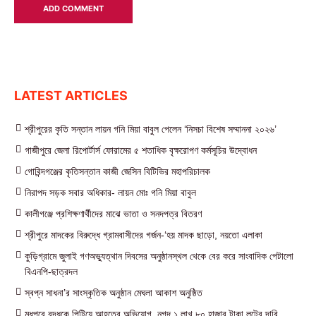
LATEST ARTICLES
শ্রীপুরের কৃতি সন্তান লায়ন গনি মিয়া বাবুল পেলেন ‘নিসচা বিশেষ সম্মাননা ২০২৬’
গাজীপুরে জেলা রিপোর্টার্স ফোরামের ৫ শতাধিক বৃক্ষরোপণ কর্মসূচির উদ্বোধন
গোবিন্দগঞ্জের কৃতিসন্তান কাজী জেসিন বিটিভির মহাপরিচালক
নিরাপদ সড়ক সবার অধিকার- লায়ন মোঃ গনি মিয়া বাবুল
কালীগঞ্জে প্রশিক্ষণার্থীদের মাঝে ভাতা ও সনদপত্র বিতরণ
শ্রীপুরে মাদকের বিরুদ্ধে গ্রামবাসীদের গর্জন-‘হয় মাদক ছাড়ো, নয়তো এলাকা
কুড়িগ্রামে জুলাই গণঅভ্যুত্থান দিবসের অনুষ্ঠানস্থল থেকে বের করে সাংবাদিক পেটালো
বিএনপি-ছাত্রদল
স্বপ্ন সাধনা’র সাংস্কৃতিক অনুষ্ঠান মেঘলা আকাশ অনুষ্ঠিত
মধুপুরে বৃদ্ধকে পিটিয়ে আহতের অভিযোগ, নগদ ১ লাখ ৮০ হাজার টাকা লুটের দাবি