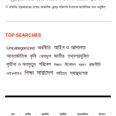
বাউবির ট্রেজারারের যশোর আঞ্চলিক কেন্দ্র পরিদর্শন উপলক্ষে মতবিনিময় সভা অনুষ্ঠিত
TOP SEARCHES
আইন ও আদালত
অর্থনীতি
Uncategorized
তথ্যপ্রযুক্তি
আন্তর্জাতিক
কৃষি
জাতীয়
খেলাধুলা
পরিবেশ
দূর্ঘটনা ও অপমৃত্যু
বিনোদন
রাজনীতি
বিজ্ঞান
ভ্রমণ
সারাদেশ
শিক্ষা
স্বাস্থ্যসেবা
সাহিত্য
লাইফস্টাইল
হোম
জাতীয়
রাজনীতি
অর্থনীতি
আন্তর্জাতিক
বিনোদন