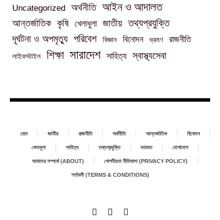
আইন ও আদালত
অর্থনীতি
Uncategorized
তথ্যপ্রযুক্তি
আন্তর্জাতিক
কৃষি
জাতীয়
খেলাধুলা
পরিবেশ
দূর্ঘটনা ও অপমৃত্যু
বিনোদন
রাজনীতি
বিজ্ঞান
ভ্রমণ
সারাদেশ
শিক্ষা
স্বাস্থ্যসেবা
সাহিত্য
লাইফস্টাইল
হোম
জাতীয়
রাজনীতি
অর্থনীতি
আন্তর্জাতিক
বিনোদন
খেলাধুলা
সাহিত্য
তথ্যপ্রযুক্তি
মতামত
যোগাযোগ
আমাদের সম্পর্কে (ABOUT)
গোপনীয়তা নীতিমালা (PRIVACY POLICY)
শর্তাবলী (TERMS & CONDITIONS)