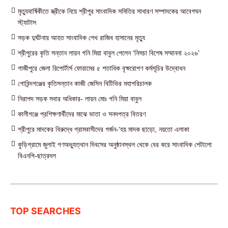
মৃত্যুবার্ষিকীতে স্ত্রীকে নিয়ে শ্রীপুর সাংবাদিক সমিতির সাধারণ সম্পাদকের আবেগঘন
স্ট্যাটাস
সড়ক দুর্ঘটনায় আহত সাংবাদিক শেখ রাজিব হাসানের মৃত্যু
শ্রীপুরের কৃতি সন্তান লায়ন গনি মিয়া বাবুল পেলেন ‘নিসচা বিশেষ সম্মাননা ২০২৬’
গাজীপুরে জেলা রিপোর্টার্স ফোরামের ৫ শতাধিক বৃক্ষরোপণ কর্মসূচির উদ্বোধন
গোবিন্দগঞ্জের কৃতিসন্তান কাজী জেসিন বিটিভির মহাপরিচালক
নিরাপদ সড়ক সবার অধিকার- লায়ন মোঃ গনি মিয়া বাবুল
কালীগঞ্জে প্রশিক্ষণার্থীদের মাঝে ভাতা ও সনদপত্র বিতরণ
শ্রীপুরে মাদকের বিরুদ্ধে গ্রামবাসীদের গর্জন-‘হয় মাদক ছাড়ো, নয়তো এলাকা
কুড়িগ্রামে জুলাই গণঅভ্যুত্থান দিবসের অনুষ্ঠানস্থল থেকে বের করে সাংবাদিক পেটালো
বিএনপি-ছাত্রদল
TOP SEARCHES