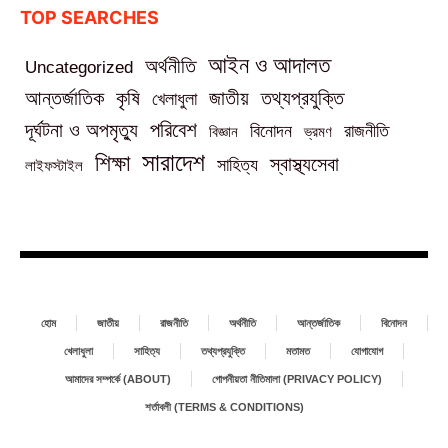
TOP SEARCHES
আইন ও আদালত
অর্থনীতি
Uncategorized
তথ্যপ্রযুক্তি
আন্তর্জাতিক
কৃষি
জাতীয়
খেলাধুলা
পরিবেশ
দূর্ঘটনা ও অপমৃত্যু
বিনোদন
রাজনীতি
বিজ্ঞান
ভ্রমণ
সারাদেশ
শিক্ষা
স্বাস্থ্যসেবা
সাহিত্য
লাইফস্টাইল
হোম
জাতীয়
রাজনীতি
অর্থনীতি
আন্তর্জাতিক
বিনোদন
খেলাধুলা
সাহিত্য
তথ্যপ্রযুক্তি
মতামত
যোগাযোগ
আমাদের সম্পর্কে (ABOUT)
গোপনীয়তা নীতিমালা (PRIVACY POLICY)
শর্তাবলী (TERMS & CONDITIONS)