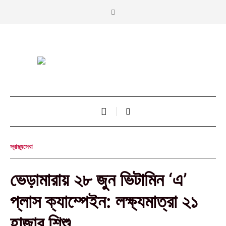
স্বাস্থ্যসেবা
‎ভেড়ামারায় ২৮ জুন ভিটামিন ‘এ’
প্লাস ক্যাম্পেইন: লক্ষ্যমাত্রা ২১
হাজার শিশু