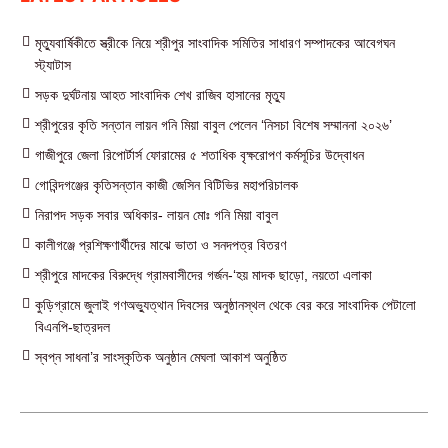
মৃত্যুবার্ষিকীতে স্ত্রীকে নিয়ে শ্রীপুর সাংবাদিক সমিতির সাধারণ সম্পাদকের আবেগঘন
স্ট্যাটাস
সড়ক দুর্ঘটনায় আহত সাংবাদিক শেখ রাজিব হাসানের মৃত্যু
শ্রীপুরের কৃতি সন্তান লায়ন গনি মিয়া বাবুল পেলেন ‘নিসচা বিশেষ সম্মাননা ২০২৬’
গাজীপুরে জেলা রিপোর্টার্স ফোরামের ৫ শতাধিক বৃক্ষরোপণ কর্মসূচির উদ্বোধন
গোবিন্দগঞ্জের কৃতিসন্তান কাজী জেসিন বিটিভির মহাপরিচালক
নিরাপদ সড়ক সবার অধিকার- লায়ন মোঃ গনি মিয়া বাবুল
কালীগঞ্জে প্রশিক্ষণার্থীদের মাঝে ভাতা ও সনদপত্র বিতরণ
শ্রীপুরে মাদকের বিরুদ্ধে গ্রামবাসীদের গর্জন-‘হয় মাদক ছাড়ো, নয়তো এলাকা
কুড়িগ্রামে জুলাই গণঅভ্যুত্থান দিবসের অনুষ্ঠানস্থল থেকে বের করে সাংবাদিক পেটালো
বিএনপি-ছাত্রদল
স্বপ্ন সাধনা’র সাংস্কৃতিক অনুষ্ঠান মেঘলা আকাশ অনুষ্ঠিত