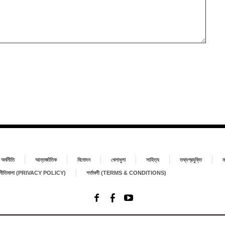
অর্থনীতি
আন্তর্জাতিক
বিনোদন
খেলাধুলা
সাহিত্য
তথ্যপ্রযুক্তি
ম
া নীতিমালা (PRIVACY POLICY)
শর্তাবলী (TERMS & CONDITIONS)