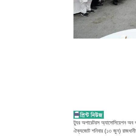
ট্যুর অপারেটরস অ্যাসোসিয়েশন অব বাংল
ঐক্যজোট শনিবার (১৩ জুন) রাজধানীর