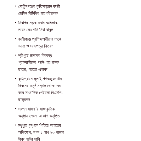
গোবিন্দগঞ্জের কৃতিসন্তান কাজী
জেসিন বিটিভির মহাপরিচালক
নিরাপদ সড়ক সবার অধিকার-
লায়ন মোঃ গনি মিয়া বাবুল
কালীগঞ্জে প্রশিক্ষণার্থীদের মাঝে
ভাতা ও সনদপত্র বিতরণ
শ্রীপুরে মাদকের বিরুদ্ধে
গ্রামবাসীদের গর্জন-‘হয় মাদক
ছাড়ো, নয়তো এলাকা
কুড়িগ্রামে জুলাই গণঅভ্যুত্থান
দিবসের অনুষ্ঠানস্থল থেকে বের
করে সাংবাদিক পেটালো বিএনপি-
ছাত্রদল
স্বপ্ন সাধনা’র সাংস্কৃতিক
অনুষ্ঠান মেঘলা আকাশ অনুষ্ঠিত
মধুপুরে বৃদ্ধকে পিটিয়ে আহতের
অভিযোগ, নগদ ১ লাখ ৮০ হাজার
টাকা লুটের দাবি