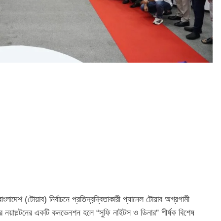
াদেশ (টোয়াব) নির্বাচনে প্রতিদ্বন্দ্বিতাকারী প্যানেল টোয়াব অগ্রগামী
 নয়াপল্টনের একটি কনভেনশন হলে “সুফি নাইটস ও ডিনার” শীর্ষক বিশেষ