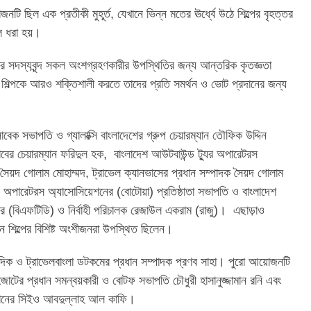
জনটি ছিল এক প্রতীকী মুহূর্ত, যেখানে ভিন্ন মতের ঊর্ধ্বে উঠে শিল্পের বৃহত্তর
লে ধরা হয়।
র সদস্যবৃন্দ সকল অংশগ্রহণকারীর উপস্থিতির জন্য আন্তরিক কৃতজ্ঞতা
ন শিল্পকে আরও শক্তিশালী করতে তাদের প্রতি সমর্থন ও ভোট প্রদানের জন্য
াবেক সভাপতি ও গ্যালাক্সি বাংলাদেশের গ্রুপ চেয়ারম্যান তৌফিক উদ্দিন
র চেয়ারম্যান ফরিদুল হক, বাংলাদেশ আউটবাউন্ড ট্যুর অপারেটরস
সৈয়দ গোলাম মোহাম্মদ, ট্রাভেল ক্যানভাসের প্রধান সম্পাদক সৈয়দ গোলাম
র অপারেটরস অ্যাসোসিয়েশনের (বোটোয়া) প্রতিষ্ঠাতা সভাপতি ও বাংলাদেশ
টের (বিএফটিডি) ও নির্বাহী পরিচালক রেজাউল একরাম (রাজু)। এছাড়াও
্যটন শিল্পের বিশিষ্ট অংশীজনরা উপস্থিত ছিলেন।
াংবাদিক ও ট্রাভেলবাংলা ডটকমের প্রধান সম্পাদক প্রণব সাহা। পুরো আয়োজনটি
জোটের প্রধান সমন্বয়কারী ও বোটফ সভাপতি চৌধুরী হাসানুজ্জামান রনি এবং
কেশনের সিইও আবদুল্লাহ আল কাফি।