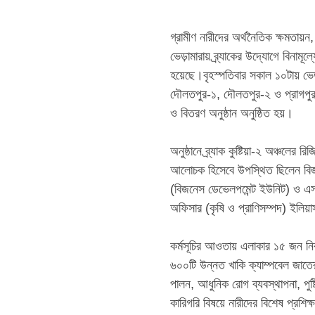
‎গ্রামীণ নারীদের অর্থনৈতিক ক্ষমতায়ন, 
ভেড়ামারায় ব্র্যাকের উদ্যোগে বিনামূল
হয়েছে।বৃহস্পতিবার সকাল ১০টায় ভেড়া
দৌলতপুর-১, দৌলতপুর-২ ও প্রাগপুর 
ও বিতরণ অনুষ্ঠান অনুষ্ঠিত হয়।
‎অনুষ্ঠানে ব্র্যাক কুষ্টিয়া-২ অঞ্চল
আলোচক হিসেবে উপস্থিত ছিলেন বিজন
(বিজনেস ডেভেলপমেন্ট ইউনিট) ও এসএ
অফিসার (কৃষি ও প্রাণিসম্পদ) ইলিয়াস
‎কর্মসূচির আওতায় এলাকার ১৫ জন নির্ব
৬০০টি উন্নত খাকি ক্যাম্পবেল জাতের হ
পালন, আধুনিক রোগ ব্যবস্থাপনা, পু
কারিগরি বিষয়ে নারীদের বিশেষ প্রশি