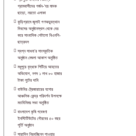
গ্রামবাসীদের গর্জন-‘হয় মাদক
ছাড়ো, নয়তো এলাকা
কুড়িগ্রামে জুলাই গণঅভ্যুত্থান
দিবসের অনুষ্ঠানস্থল থেকে বের
করে সাংবাদিক পেটালো বিএনপি-
ছাত্রদল
স্বপ্ন সাধনা’র সাংস্কৃতিক
অনুষ্ঠান মেঘলা আকাশ অনুষ্ঠিত
মধুপুরে বৃদ্ধকে পিটিয়ে আহতের
অভিযোগ, নগদ ১ লাখ ৮০ হাজার
টাকা লুটের দাবি
বাউবির ট্রেজারারের যশোর
আঞ্চলিক কেন্দ্র পরিদর্শন উপলক্ষে
মতবিনিময় সভা অনুষ্ঠিত
বাংলাদেশ কৃষি গবেষণা
ইনস্টিটিউটের গৌরবের ৫০ বছর
পূর্তি অনুষ্ঠান
সারাদিন নিরবচ্ছিন্ন পাওয়ার