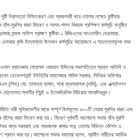
পুষ্টি নিরাপত্তা নিশ্চিতকরণ এবং স্বাবলম্বী করে তোলার লক্ষ্যে কুষ্টিয়ার
্যে হাঁস-মুরগির বাচ্চা বিতরণ ও লালন-পালন বিষয়ক প্রশিক্ষণ কর্মসূচি অনুষ্ঠিত
মারা ব্র্যাক অফিস প্রাঙ্গণে কুষ্টিয়া-২ রিজিওনের আওতাধীন ভেড়ামারা,
এলাকার কৃষি উদ্যোক্তা উন্নয়ন কর্মসূচির আয়োজনে এ সচেতনতামূলক সভা
ের রিজিওনাল ম্যানেজার মোহাম্মদ বোরহান উদ্দিনের সভাপতিত্বে প্রধান অতিথি ও
েস ডেভেলপমেন্ট ইউনিটের ম্যানেজার শামিম সরকার, সিনিয়র অফিসার
স (লিড) মো. তামান্না হাসান, শাখা ব্যবস্থাপক (দাবি), এবং এক্সটেনশন
 হোসেনসহ স্থানীয় প্রিন্ট ও ইলেকট্রনিক মিডিয়ার সাংবাদিকবৃন্দ।
াচিত নারী সুবিধাভোগীর মাঝে সম্পূর্ণ বিনামূল্যে ৬০০টি লেয়ার মুরগির বাচ্চা এবং
াঁসের বাচ্চা বিতরণ করা হয়। বিতরণ পূর্ববর্তী আলোচনা সভায় হাঁস-মুরগি
ষ্টিকর খাদ্য সরবরাহ এবং লাভজনক খামার গড়ে তোলার বিভিন্ন কৌশল ও
ক্ষণ প্রদান করা হয়।আলোচনা সভায় বক্তারা বলেন, গ্রামীণ নারীদের আর্থিক