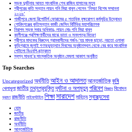
সড়ক দুর্ঘটনায় আহত সাংবাদিক শেখ রাজিব হাসানের মৃত্যু
শ্রীপুরের কৃতি সন্তান লায়ন গনি মিয়া বাবুল পেলেন ‘নিসচা বিশেষ সম্মাননা
২০২৬’
গাজীপুরে জেলা রিপোর্টার্স ফোরামের ৫ শতাধিক বৃক্ষরোপণ কর্মসূচির উদ্বোধন
গোবিন্দগঞ্জের কৃতিসন্তান কাজী জেসিন বিটিভির মহাপরিচালক
নিরাপদ সড়ক সবার অধিকার- লায়ন মোঃ গনি মিয়া বাবুল
কালীগঞ্জে প্রশিক্ষণার্থীদের মাঝে ভাতা ও সনদপত্র বিতরণ
শ্রীপুরে মাদকের বিরুদ্ধে গ্রামবাসীদের গর্জন-‘হয় মাদক ছাড়ো, নয়তো এলাকা
কুড়িগ্রামে জুলাই গণঅভ্যুত্থান দিবসের অনুষ্ঠানস্থল থেকে বের করে সাংবাদিক
পেটালো বিএনপি-ছাত্রদল
স্বপ্ন সাধনা’র সাংস্কৃতিক অনুষ্ঠান মেঘলা আকাশ অনুষ্ঠিত
Top Searches
আইন ও আদালত
অর্থনীতি
কৃষি
আন্তর্জাতিক
Uncategorized
পরিবেশ
জাতীয়
তথ্যপ্রযুক্তি
দূর্ঘটনা ও অপমৃত্যু
খেলাধুলা
বিনোদন
বিজ্ঞান
সারাদেশ
শিক্ষা
স্বাস্থ্যসেবা
রাজনীতি
সাহিত্য
ভ্রমণ
লাইফস্টাইল
হোম
জাতীয়
রাজনীতি
অর্থনীতি
আন্তর্জাতিক