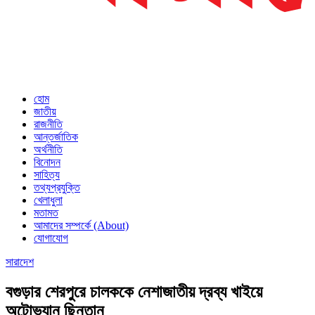
হোম
জাতীয়
রাজনীতি
আন্তর্জাতিক
অর্থনীতি
বিনোদন
সাহিত্য
তথ্যপ্রযুক্তি
খেলাধুলা
মতামত
আমাদের সম্পর্কে (About)
যোগাযোগ
সারাদেশ
বগুড়ার শেরপুরে চালককে নেশাজাতীয় দ্রব্য খাইয়ে
অটোভ্যান ছিনতান