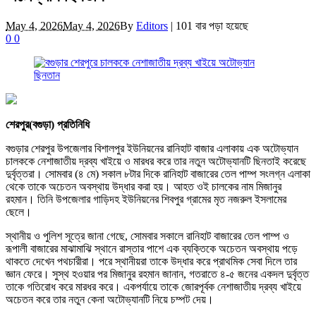
May 4, 2026
May 4, 2026
By
Editors
|
101 বার পড়া হয়েছে
0
0
শেরপুর(বগুড়া) প্রতিনিধি
বগুড়ার শেরপুর উপজেলার বিশালপুর ইউনিয়নের রানিহাট বাজার এলাকায় এক অটোভ্যান
চালককে নেশাজাতীয় দ্রব্য খাইয়ে ও মারধর করে তার নতুন অটোভ্যানটি ছিনতাই করেছে
দুর্বৃত্তরা। সোমবার (৪ মে) সকাল ৮টার দিকে রানিহাট বাজারের তেল পাম্প সংলগ্ন এলাকা
থেকে তাকে অচেতন অবস্থায় উদ্ধার করা হয়। আহত ওই চালকের নাম মিজানুর
রহমান। তিনি উপজেলার গাড়িদহ ইউনিয়নের শিবপুর গ্রামের মৃত নজরুল ইসলামের
ছেলে।
স্থানীয় ও পুলিশ সূত্রে জানা গেছে, সোমবার সকালে রানিহাট বাজারের তেল পাম্প ও
রূপালী বাজারের মাঝামাঝি স্থানে রাস্তার পাশে এক ব্যক্তিকে অচেতন অবস্থায় পড়ে
থাকতে দেখেন পথচারীরা। পরে স্থানীয়রা তাকে উদ্ধার করে প্রাথমিক সেবা দিলে তার
জ্ঞান ফেরে। সুস্থ হওয়ার পর মিজানুর রহমান জানান, গতরাতে ৪-৫ জনের একদল দুর্বৃত্ত
তাকে গতিরোধ করে মারধর করে। একপর্যায়ে তাকে জোরপূর্বক নেশাজাতীয় দ্রব্য খাইয়ে
অচেতন করে তার নতুন কেনা অটোভ্যানটি নিয়ে চম্পট দেয়।