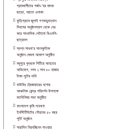
গ্রামবাসীদের গর্জন-‘হয় মাদক
ছাড়ো, নয়তো এলাকা
কুড়িগ্রামে জুলাই গণঅভ্যুত্থান
দিবসের অনুষ্ঠানস্থল থেকে বের
করে সাংবাদিক পেটালো বিএনপি-
ছাত্রদল
স্বপ্ন সাধনা’র সাংস্কৃতিক
অনুষ্ঠান মেঘলা আকাশ অনুষ্ঠিত
মধুপুরে বৃদ্ধকে পিটিয়ে আহতের
অভিযোগ, নগদ ১ লাখ ৮০ হাজার
টাকা লুটের দাবি
বাউবির ট্রেজারারের যশোর
আঞ্চলিক কেন্দ্র পরিদর্শন উপলক্ষে
মতবিনিময় সভা অনুষ্ঠিত
বাংলাদেশ কৃষি গবেষণা
ইনস্টিটিউটের গৌরবের ৫০ বছর
পূর্তি অনুষ্ঠান
সারাদিন নিরবচ্ছিন্ন পাওয়ার