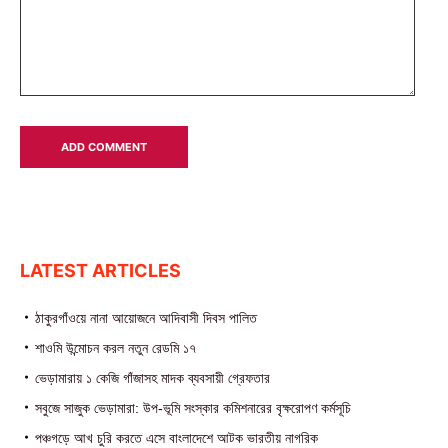
LATEST ARTICLES
ঠাকুরগাঁওয়ে নানা আয়োজনে আদিবাসী দিবস পালিত
শাওমি উন্মোচন করল নতুন রেডমি ১৭
ভেড়ামারায় ১ কেজি গাঁজাসহ মাদক ব্যবসায়ী গ্রেফতার
সবুজে সাজুক ভেড়ামারা: উপ-ভূমি সংস্কার কমিশনারের বৃক্ষরোপণ কর্মসূচি
পঞ্চগড়ে আখ চুরি করতে এসে বাংলাদেশে আটক ভারতীয় নাগরিক