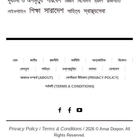
পরিবেশ
দূর্ঘটনা ও অপমৃত্যু
বিনোদন
রাজনীতি
বিজ্ঞান
ভ্রমণ
সারাদেশ
শিক্ষা
স্বাস্থ্যসেবা
সাহিত্য
লাইফস্টাইল
হোম
জাতীয়
রাজনীতি
অর্থনীতি
আন্তর্জাতিক
বিনোদন
খেলাধুলা
সাহিত্য
তথ্যপ্রযুক্তি
মতামত
যোগাযোগ
আমাদের সম্পর্কে (ABOUT)
গোপনীয়তা নীতিমালা (PRIVACY POLICY)
শর্তাবলী (TERMS & CONDITIONS)
Privacy Policy
Terms & Conditions
/
/ 2026 © Amar Dorpon. All
Rights Reserved.