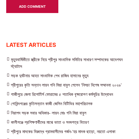
LATEST ARTICLES
মৃত্যুবার্ষিকীতে স্ত্রীকে নিয়ে শ্রীপুর সাংবাদিক সমিতির সাধারণ সম্পাদকের আবেগঘন
স্ট্যাটাস
সড়ক দুর্ঘটনায় আহত সাংবাদিক শেখ রাজিব হাসানের মৃত্যু
শ্রীপুরের কৃতি সন্তান লায়ন গনি মিয়া বাবুল পেলেন ‘নিসচা বিশেষ সম্মাননা ২০২৬’
গাজীপুরে জেলা রিপোর্টার্স ফোরামের ৫ শতাধিক বৃক্ষরোপণ কর্মসূচির উদ্বোধন
গোবিন্দগঞ্জের কৃতিসন্তান কাজী জেসিন বিটিভির মহাপরিচালক
নিরাপদ সড়ক সবার অধিকার- লায়ন মোঃ গনি মিয়া বাবুল
কালীগঞ্জে প্রশিক্ষণার্থীদের মাঝে ভাতা ও সনদপত্র বিতরণ
শ্রীপুরে মাদকের বিরুদ্ধে গ্রামবাসীদের গর্জন-‘হয় মাদক ছাড়ো, নয়তো এলাকা