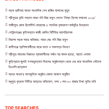
সড়ক দুর্ঘটনায় আহত সাংবাদিক শেখ রাজিব হাসানের মৃত্যু
শ্রীপুরের কৃতি সন্তান লায়ন গনি মিয়া বাবুল পেলেন ‘নিসচা বিশেষ সম্মাননা ২০২৬’
গাজীপুরে জেলা রিপোর্টার্স ফোরামের ৫ শতাধিক বৃক্ষরোপণ কর্মসূচির উদ্বোধন
গোবিন্দগঞ্জের কৃতিসন্তান কাজী জেসিন বিটিভির মহাপরিচালক
নিরাপদ সড়ক সবার অধিকার- লায়ন মোঃ গনি মিয়া বাবুল
কালীগঞ্জে প্রশিক্ষণার্থীদের মাঝে ভাতা ও সনদপত্র বিতরণ
শ্রীপুরে মাদকের বিরুদ্ধে গ্রামবাসীদের গর্জন-‘হয় মাদক ছাড়ো, নয়তো এলাকা
কুড়িগ্রামে জুলাই গণঅভ্যুত্থান দিবসের অনুষ্ঠানস্থল থেকে বের করে সাংবাদিক পেটালো
বিএনপি-ছাত্রদল
স্বপ্ন সাধনা’র সাংস্কৃতিক অনুষ্ঠান মেঘলা আকাশ অনুষ্ঠিত
মধুপুরে বৃদ্ধকে পিটিয়ে আহতের অভিযোগ, নগদ ১ লাখ ৮০ হাজার টাকা লুটের দাবি
TOP SEARCHES