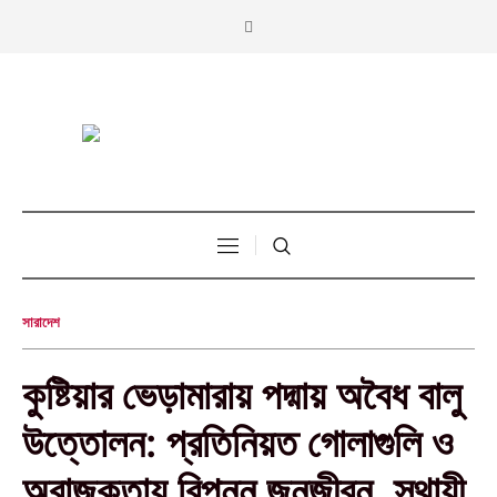
সারাদেশ
কুষ্টিয়ার ভেড়ামারায় পদ্মায় অবৈধ বালু
উত্তোলন: প্রতিনিয়ত গোলাগুলি ও
অরাজকতায় বিপন্ন জনজীবন, স্থায়ী