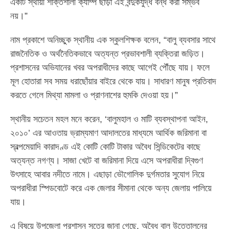
একটি স্থায়ী শক্তিশালী ক্যাম্প ছাড়া এই বন্দুকযুদ্ধ বন্ধ করা সম্ভব
নয়।”
নাম প্রকাশে অনিচ্ছুক স্থানীয় এক স্কুলশিক্ষক বলেন, “বালু ব্যবসার সাথে
রাজনৈতিক ও অর্থনৈতিকভাবে অত্যন্ত প্রভাবশালী ব্যক্তিরা জড়িত।
প্রশাসনের অভিযানের খবর অপরাধীদের কাছে আগেই পৌঁছে যায়। ফলে
মূল হোতারা সব সময় ধরাছোঁয়ার বাইরে থেকে যায়। সাধারণ মানুষ প্রতিবাদ
করতে গেলে মিথ্যা মামলা ও প্রাণনাশের হুমকি দেওয়া হয়।”
স্থানীয় সচেতন মহল মনে করেন, ‘বালুমহাল ও মাটি ব্যবস্থাপনা আইন,
২০১০’ এর আওতায় ভ্রাম্যমাণ আদালতের মাধ্যমে আর্থিক জরিমানা বা
স্বল্পমেয়াদি কারাদণ্ড এই কোটি কোটি টাকার অবৈধ সিন্ডিকেটের কাছে
অত্যন্ত নগণ্য। সাজা খেটে বা জরিমানা দিয়ে এসে অপরাধীরা দ্বিগুণ
উৎসাহে আবার নদীতে নামে। এছাড়া ভৌগোলিক দুর্গমতার সুযোগ নিয়ে
অপরাধীরা স্পিডবোটে করে এক জেলার সীমানা থেকে অন্য জেলায় পালিয়ে
যায়।
এ বিষয়ে উপজেলা প্রশাসন সূত্রে জানা গেছে, অবৈধ বালু উত্তোলনের