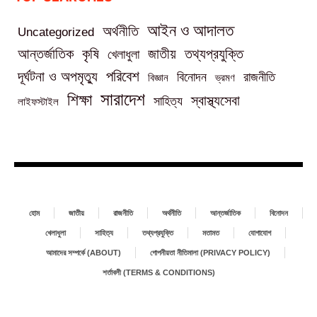
আইন ও আদালত
অর্থনীতি
Uncategorized
তথ্যপ্রযুক্তি
আন্তর্জাতিক
কৃষি
জাতীয়
খেলাধুলা
পরিবেশ
দূর্ঘটনা ও অপমৃত্যু
বিনোদন
রাজনীতি
বিজ্ঞান
ভ্রমণ
সারাদেশ
শিক্ষা
স্বাস্থ্যসেবা
সাহিত্য
লাইফস্টাইল
হোম
জাতীয়
রাজনীতি
অর্থনীতি
আন্তর্জাতিক
বিনোদন
খেলাধুলা
সাহিত্য
তথ্যপ্রযুক্তি
মতামত
যোগাযোগ
আমাদের সম্পর্কে (ABOUT)
গোপনীয়তা নীতিমালা (PRIVACY POLICY)
শর্তাবলী (TERMS & CONDITIONS)