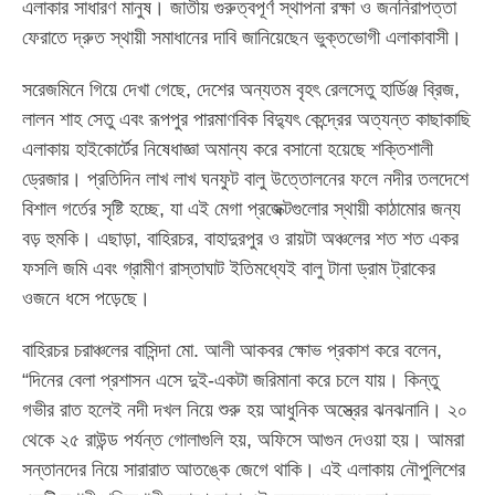
এলাকার সাধারণ মানুষ। জাতীয় গুরুত্বপূর্ণ স্থাপনা রক্ষা ও জননিরাপত্তা
ফেরাতে দ্রুত স্থায়ী সমাধানের দাবি জানিয়েছেন ভুক্তভোগী এলাকাবাসী।
সরেজমিনে গিয়ে দেখা গেছে, দেশের অন্যতম বৃহৎ রেলসেতু হার্ডিঞ্জ ব্রিজ,
লালন শাহ সেতু এবং রূপপুর পারমাণবিক বিদ্যুৎ কেন্দ্রের অত্যন্ত কাছাকাছি
এলাকায় হাইকোর্টের নিষেধাজ্ঞা অমান্য করে বসানো হয়েছে শক্তিশালী
ড্রেজার। প্রতিদিন লাখ লাখ ঘনফুট বালু উত্তোলনের ফলে নদীর তলদেশে
বিশাল গর্তের সৃষ্টি হচ্ছে, যা এই মেগা প্রজেক্টগুলোর স্থায়ী কাঠামোর জন্য
বড় হুমকি। এছাড়া, বাহিরচর, বাহাদুরপুর ও রায়টা অঞ্চলের শত শত একর
ফসলি জমি এবং গ্রামীণ রাস্তাঘাট ইতিমধ্যেই বালু টানা ড্রাম ট্রাকের
ওজনে ধসে পড়েছে।
বাহিরচর চরাঞ্চলের বাসিন্দা মো. আলী আকবর ক্ষোভ প্রকাশ করে বলেন,
“দিনের বেলা প্রশাসন এসে দুই-একটা জরিমানা করে চলে যায়। কিন্তু
গভীর রাত হলেই নদী দখল নিয়ে শুরু হয় আধুনিক অস্ত্রের ঝনঝনানি। ২০
থেকে ২৫ রাউন্ড পর্যন্ত গোলাগুলি হয়, অফিসে আগুন দেওয়া হয়। আমরা
সন্তানদের নিয়ে সারারাত আতঙ্কে জেগে থাকি। এই এলাকায় নৌপুলিশের