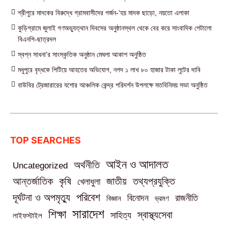
শ্রীপুরে মাদকের বিরুদ্ধে গ্রামবাসীদের গর্জন-‘হয় মাদক ছাড়ো, নয়তো এলাকা
কুড়িগ্রামে জুলাই গণঅভ্যুত্থান দিবসের অনুষ্ঠানস্থল থেকে বের করে সাংবাদিক পেটালো
বিএনপি-ছাত্রদল
স্বপ্ন সাধনা’র সাংস্কৃতিক অনুষ্ঠান মেঘলা আকাশ অনুষ্ঠিত
মধুপুরে বৃদ্ধকে পিটিয়ে আহতের অভিযোগ, নগদ ১ লাখ ৮০ হাজার টাকা লুটের দাবি
বাউবির ট্রেজারারের যশোর আঞ্চলিক কেন্দ্র পরিদর্শন উপলক্ষে মতবিনিময় সভা অনুষ্ঠিত
TOP SEARCHES
আইন ও আদালত
অর্থনীতি
Uncategorized
তথ্যপ্রযুক্তি
আন্তর্জাতিক
কৃষি
জাতীয়
খেলাধুলা
পরিবেশ
দূর্ঘটনা ও অপমৃত্যু
বিনোদন
রাজনীতি
বিজ্ঞান
ভ্রমণ
সারাদেশ
শিক্ষা
স্বাস্থ্যসেবা
সাহিত্য
লাইফস্টাইল