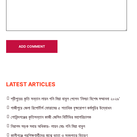
LATEST ARTICLES
শ্রীপুরের কৃতি সন্তান লায়ন গনি মিয়া বাবুল পেলেন ‘নিসচা বিশেষ সম্মাননা ২০২৬’
গাজীপুরে জেলা রিপোর্টার্স ফোরামের ৫ শতাধিক বৃক্ষরোপণ কর্মসূচির উদ্বোধন
গোবিন্দগঞ্জের কৃতিসন্তান কাজী জেসিন বিটিভির মহাপরিচালক
নিরাপদ সড়ক সবার অধিকার- লায়ন মোঃ গনি মিয়া বাবুল
কালীগঞ্জে প্রশিক্ষণার্থীদের মাঝে ভাতা ও সনদপত্র বিতরণ