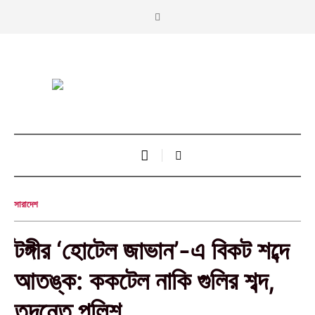
সারাদেশ
টঙ্গীর ‘হোটেল জাভান’-এ বিকট শব্দে
আতঙ্ক: ককটেল নাকি গুলির শব্দ,
তদন্তে পুলিশ