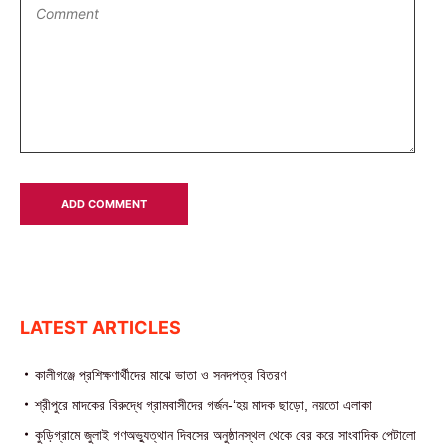
LATEST ARTICLES
কালীগঞ্জে প্রশিক্ষণার্থীদের মাঝে ভাতা ও সনদপত্র বিতরণ
শ্রীপুরে মাদকের বিরুদ্ধে গ্রামবাসীদের গর্জন-‘হয় মাদক ছাড়ো, নয়তো এলাকা
কুড়িগ্রামে জুলাই গণঅভ্যুত্থান দিবসের অনুষ্ঠানস্থল থেকে বের করে সাংবাদিক পেটালো