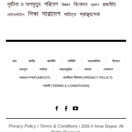
পরিবেশ
দূর্ঘটনা ও অপমৃত্যু
বিনোদন
রাজনীতি
বিজ্ঞান
ভ্রমণ
সারাদেশ
শিক্ষা
স্বাস্থ্যসেবা
সাহিত্য
লাইফস্টাইল
হোম
জাতীয়
রাজনীতি
অর্থনীতি
আন্তর্জাতিক
বিনোদন
খেলাধুলা
সাহিত্য
তথ্যপ্রযুক্তি
মতামত
যোগাযোগ
আমাদের সম্পর্কে (ABOUT)
গোপনীয়তা নীতিমালা (PRIVACY POLICY)
শর্তাবলী (TERMS & CONDITIONS)
Privacy Policy
Terms & Conditions
/
/ 2026 © Amar Dorpon. All