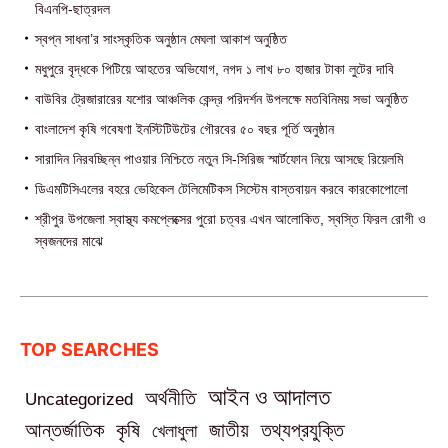
বিএনপি-ছাত্রদল
স্বপ্ন সাধনা’র সাংস্কৃতিক অনুষ্ঠান মেঘলা আকাশ অনুষ্ঠিত
মধুপুরে বৃদ্ধকে পিটিয়ে আহতের অভিযোগ, নগদ ১ লাখ ৮০ হাজার টাকা লুটের দাবি
বাউবির ট্রেজারারের যশোর আঞ্চলিক কেন্দ্র পরিদর্শন উপলক্ষে মতবিনিময় সভা অনুষ্ঠিত
বাংলাদেশ কৃষি গবেষণা ইনস্টিটিউটের গৌরবের ৫০ বছর পূর্তি অনুষ্ঠান
সারাদিন নিরবচ্ছিন্ন পাওয়ার নিশ্চিতে নতুন সি-সিরিজ স্মার্টফোন নিয়ে আসছে রিয়েলমি
ডিএমটিসিএলের বহরে ভেহিকেল টেলিমেটিকস সিস্টেম বাস্তবায়ন করবে কারকোপোলো
শ্রীপুর উপজেলা স্বাস্থ্য কমপ্লেক্সের পুরো চত্বর এখন আলোকিত, স্বস্তি ফিরল রোগী ও
স্বজনদের মাঝে‎
TOP SEARCHES
আইন ও আদালত
অর্থনীতি
Uncategorized
তথ্যপ্রযুক্তি
আন্তর্জাতিক
কৃষি
জাতীয়
খেলাধুলা