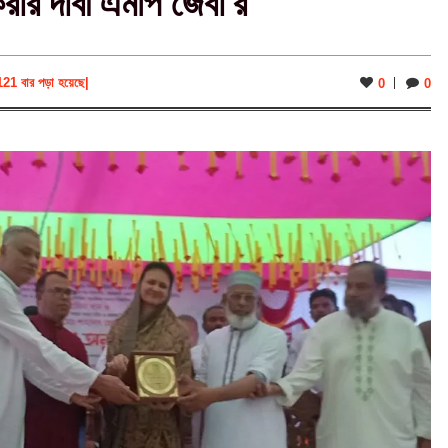
করার দাবী এমপি জেবা’র
121 বার পড়া হয়েছে
|
0
0