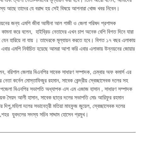
 এবং ত্যাগী নেতা-কর্মীদের মূল্যায়ন করা হবে। তিনি আরো বলেন, আমাদের
দস্য আছে তাদের যে বরাদ্দ হয় সেই বিষয়ে আপনারা খোজ খবর নিবেন।
ন্নয়নের জন্য এমপি জীবা আমীনা আল গাজী ও জেলা পরিষদ প্রশাসক
টি কামনা করে বলেন, হাইব্রিড নেতাদের এখন চাপ অনেক বেশি বিগত দিনে যারা
 যেন হারিয়ে না যায় । তাদেরকে মূল্যায়ন করতে হবে। বিগত ১৭ বছর এলাকায়
বার এমপি নির্বাচিত হয়েছে আমরা আশা করি এবার এলাকায় উন্নয়নের জোয়ার
িলেন, বরিশাল জেলার বিএনপির সাবেক সাধারণ সম্পাদক, চেম্বার অফ কমার্স এর
র নেতা কর্নেল মোস্তাফিজুর রহমান, সাবেক কেন্দ্রীয় স্বেচ্ছাসেবক দলের সহ
পজেলা বিএনপির সভাপতি অধ্যাপক এস এম এজাজ হাসান , সাধারণ সম্পাদক
য়ক সৈয়দ আলী হাসান, সাবেক ছাত্র দলের সভাপতি মোঃ আরিফুর রহমান
র দিপু,মহিলা দলের সভানেত্রী মতিয়া মাহফুজ জুয়েল, স্বেচ্ছাসেবক দলের
শহর যুবদলের সদস্য সচিব সাদ্দাম হোসেন প্রমুখ।