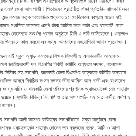
 প্রধানমন্ত্রীর নিকট বরিশাল এয়ারপোর্টকে আন্তর্জাতিক মানের এয়ারপোর্ট করার
ের এমপি জেবা আল গাজী। পিতামহের প্রতিষ্ঠিত শিক্ষা প্রতিষ্ঠান ঝালকাঠি সদর
ল এন্ড কলেজ কতৃক আয়োজিত শুক্রবার ১৫ মে বিকেলে নবগ্রাম মডেল হাই
প্রাঙ্গণে সংরক্ষিত আসনের এমপি জীবা আমিনা আল গাজী এবং ঝালকাঠি জেলা
াহাদাৎ হোসেনকে সংবর্ধনা প্রদান অনুষ্ঠানে তিনি এ দাবী জানিয়েছেন। এছাড়াও
াকার উন্নয়নে কাজ করবো এর জন্য আপনাদের সহযোগিতা আমার প্রয়োজন।
েল হাই স্কুল অ্যান্ড কলেজের শিক্ষক শিক্ষার্থী ও এলাকাবাসীর আয়োজনে
লাদেশ জাতীয়তাবাদী দল বিএনপির নির্বাহী কমিটির অন্যতম সদস্য, বাংলাদেশ
মিটির সিনিয়র সহ-সভাপতি, ঝালকাঠি জেলা বিএনপির আহ্বায়ক কমিটির অন্যতম
রক্ষিত আসনে নির্বাচিত সংসদ সদস্য জীবা আমিনা আল গাজী এবং বাংলাদেশ
র সদস্য সচিব ও ঝালকাঠি জেলা পরিষদের প্রশাসক অ্যাডভোকেট মোঃ শাহাদাৎ
িত হয়েছে। স্থানীয় বিভিন্ন বিএনপি ও তার অঙ্গ সংগঠন সহ নেতা কর্মীরা এমপি ও
ছা জানান।
জের সভাপতি আলী আসগর ফকিররের সভাপতিত্বে উক্ত অনুষ্ঠানে জেলা
্রশাসক এ্যাডভোকেট শাহাদাৎ হোসেন তার বক্তব্যে বলেন, আমি ও আপা