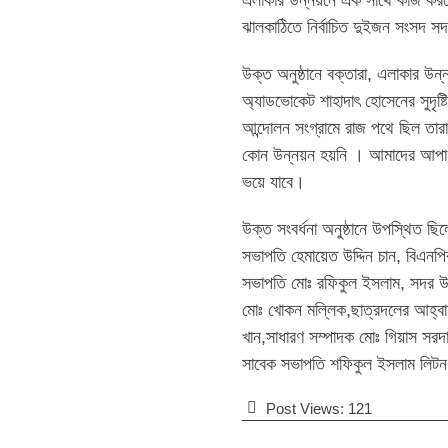
এলাকার উন্নয়নে এক সাথে কাজ করবো
ঝালকাঠিতে নির্বাচিত দুইজন সংসদ স
উক্ত অনুষ্ঠানে বক্তারা, এলাকার উ
অ্যাডভোকেট শাহাদাৎ হোসেনের সুদৃষ্
আন্দোলন সংগ্রামে রাজ পথে ছিল তারা
কোন উন্নয়ন হয়নি । আমাদের আপা এ
ভয়ে যাবে।
উক্ত সংবর্ধনা অনুষ্ঠানে উপস্থিত ছ
সভাপতি হেমায়েত উদ্দিন চান, বিএনপি
সভাপতি মোঃ রফিকুল ইসলাম, সদর উ
মোঃ খোকন মল্লিক,ছাত্রদলের আহ্বা
খান,সাধারণ সম্পাদক মোঃ গিয়াস সরদা
সাবেক সভাপতি শফিকুল ইসলাম লিটন,
Post Views:
121