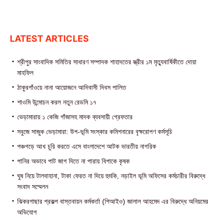
LATEST ARTICLES
শ্রীপুর সাংবাদিক সমিতির সাধারণ সম্পাদক শাহাদতের স্ত্রীর ১ম মৃত্যুবার্ষিকীতে দোয়া
মাহফিল
ঠাকুরগাঁওয়ে নানা আয়োজনে আদিবাসী দিবস পালিত
শাওমি উন্মোচন করল নতুন রেডমি ১৭
ভেড়ামারায় ১ কেজি গাঁজাসহ মাদক ব্যবসায়ী গ্রেফতার
সবুজে সাজুক ভেড়ামারা: উপ-ভূমি সংস্কার কমিশনারের বৃক্ষরোপণ কর্মসূচি
পঞ্চগড়ে আখ চুরি করতে এসে বাংলাদেশে আটক ভারতীয় নাগরিক
পা‌নির অভাবে পাট জাগ দিতে না পারায় বিপাকে কৃষক
ঘুষ নিয়ে টালবাহানা, টাকা ফেরত না দিয়ে হুমকি, নড়াইল ভূমি অফিসের কর্মচারীর বিরুদ্ধে
সংবাদ সম্মেলন
ঝিকরগাছার প্রকল্প বাস্তবায়ন কর্মকর্তা (পিআইও) জালাল আহমেদ এর বিরুদ্ধে অনিয়মের
অভিযোগ