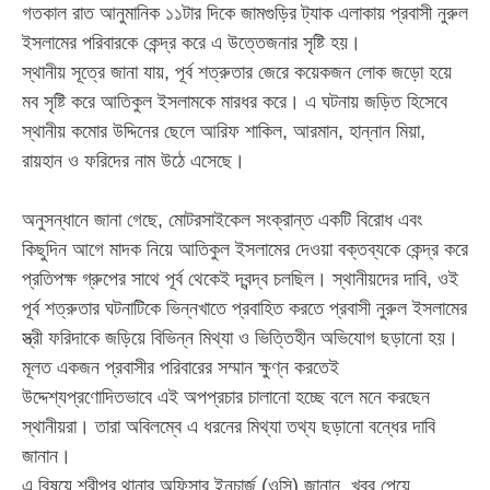
‎​গতকাল রাত আনুমানিক ১১টার দিকে জামগুড়ির ট্যাক এলাকায় প্রবাসী নুরুল
ইসলামের পরিবারকে কেন্দ্র করে এ উত্তেজনার সৃষ্টি হয়।
‎​স্থানীয় সূত্রে জানা যায়, পূর্ব শত্রুতার জেরে কয়েকজন লোক জড়ো হয়ে
মব সৃষ্টি করে আতিকুল ইসলামকে মারধর করে। এ ঘটনায় জড়িত হিসেবে
স্থানীয় কমোর উদ্দিনের ছেলে আরিফ শাকিল, আরমান, হান্নান মিয়া,
রায়হান ও ফরিদের নাম উঠে এসেছে।
‎​অনুসন্ধানে জানা গেছে, মোটরসাইকেল সংক্রান্ত একটি বিরোধ এবং
কিছুদিন আগে মাদক নিয়ে আতিকুল ইসলামের দেওয়া বক্তব্যকে কেন্দ্র করে
প্রতিপক্ষ গ্রুপের সাথে পূর্ব থেকেই দ্বন্দ্ব চলছিল। স্থানীয়দের দাবি, ওই
পূর্ব শত্রুতার ঘটনাটিকে ভিন্নখাতে প্রবাহিত করতে প্রবাসী নুরুল ইসলামের
স্ত্রী ফরিদাকে জড়িয়ে বিভিন্ন মিথ্যা ও ভিত্তিহীন অভিযোগ ছড়ানো হয়।
মূলত একজন প্রবাসীর পরিবারের সম্মান ক্ষুণ্ন করতেই
উদ্দেশ্যপ্রণোদিতভাবে এই অপপ্রচার চালানো হচ্ছে বলে মনে করছেন
স্থানীয়রা। তারা অবিলম্বে এ ধরনের মিথ্যা তথ্য ছড়ানো বন্ধের দাবি
জানান।
‎​এ বিষয়ে শ্রীপুর থানার অফিসার ইনচার্জ (ওসি) জানান, খবর পেয়ে