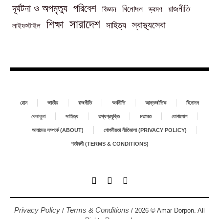
পরিবেশ
দূর্ঘটনা ও অপমৃত্যু
বিনোদন
রাজনীতি
বিজ্ঞান
ভ্রমণ
সারাদেশ
শিক্ষা
স্বাস্থ্যসেবা
সাহিত্য
লাইফস্টাইল
হোম
জাতীয়
রাজনীতি
অর্থনীতি
আন্তর্জাতিক
বিনোদন
খেলাধুলা
সাহিত্য
তথ্যপ্রযুক্তি
মতামত
যোগাযোগ
আমাদের সম্পর্কে (ABOUT)
গোপনীয়তা নীতিমালা (PRIVACY POLICY)
শর্তাবলী (TERMS & CONDITIONS)
Privacy Policy
Terms & Conditions
/
/ 2026 © Amar Dorpon. All