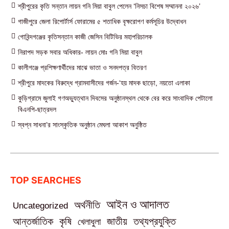
শ্রীপুরের কৃতি সন্তান লায়ন গনি মিয়া বাবুল পেলেন ‘নিসচা বিশেষ সম্মাননা ২০২৬’
গাজীপুরে জেলা রিপোর্টার্স ফোরামের ৫ শতাধিক বৃক্ষরোপণ কর্মসূচির উদ্বোধন
গোবিন্দগঞ্জের কৃতিসন্তান কাজী জেসিন বিটিভির মহাপরিচালক
নিরাপদ সড়ক সবার অধিকার- লায়ন মোঃ গনি মিয়া বাবুল
কালীগঞ্জে প্রশিক্ষণার্থীদের মাঝে ভাতা ও সনদপত্র বিতরণ
শ্রীপুরে মাদকের বিরুদ্ধে গ্রামবাসীদের গর্জন-‘হয় মাদক ছাড়ো, নয়তো এলাকা
কুড়িগ্রামে জুলাই গণঅভ্যুত্থান দিবসের অনুষ্ঠানস্থল থেকে বের করে সাংবাদিক পেটালো
বিএনপি-ছাত্রদল
স্বপ্ন সাধনা’র সাংস্কৃতিক অনুষ্ঠান মেঘলা আকাশ অনুষ্ঠিত
TOP SEARCHES
আইন ও আদালত
অর্থনীতি
Uncategorized
তথ্যপ্রযুক্তি
আন্তর্জাতিক
কৃষি
জাতীয়
খেলাধুলা