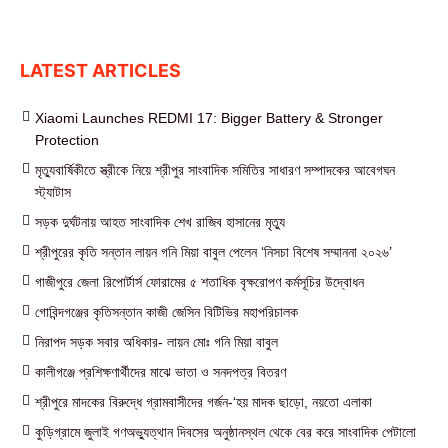
LATEST ARTICLES
Xiaomi Launches REDMI 17: Bigger Battery & Stronger
Protection
মৃত্যুবার্ষিকীতে স্ত্রীকে নিয়ে শ্রীপুর সাংবাদিক সমিতির সাধারণ সম্পাদকের আবেগঘন
স্ট্যাটাস
সড়ক দুর্ঘটনায় আহত সাংবাদিক শেখ রাজিব হাসানের মৃত্যু
শ্রীপুরের কৃতি সন্তান লায়ন গনি মিয়া বাবুল পেলেন ‘নিসচা বিশেষ সম্মাননা ২০২৬’
গাজীপুরে জেলা রিপোর্টার্স ফোরামের ৫ শতাধিক বৃক্ষরোপণ কর্মসূচির উদ্বোধন
গোবিন্দগঞ্জের কৃতিসন্তান কাজী জেসিন বিটিভির মহাপরিচালক
নিরাপদ সড়ক সবার অধিকার- লায়ন মোঃ গনি মিয়া বাবুল
কালীগঞ্জে প্রশিক্ষণার্থীদের মাঝে ভাতা ও সনদপত্র বিতরণ
শ্রীপুরে মাদকের বিরুদ্ধে গ্রামবাসীদের গর্জন-‘হয় মাদক ছাড়ো, নয়তো এলাকা
কুড়িগ্রামে জুলাই গণঅভ্যুত্থান দিবসের অনুষ্ঠানস্থল থেকে বের করে সাংবাদিক পেটালো