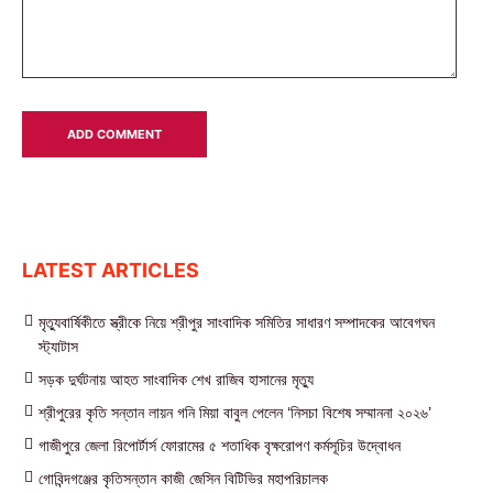
LATEST ARTICLES
মৃত্যুবার্ষিকীতে স্ত্রীকে নিয়ে শ্রীপুর সাংবাদিক সমিতির সাধারণ সম্পাদকের আবেগঘন
স্ট্যাটাস
সড়ক দুর্ঘটনায় আহত সাংবাদিক শেখ রাজিব হাসানের মৃত্যু
শ্রীপুরের কৃতি সন্তান লায়ন গনি মিয়া বাবুল পেলেন ‘নিসচা বিশেষ সম্মাননা ২০২৬’
গাজীপুরে জেলা রিপোর্টার্স ফোরামের ৫ শতাধিক বৃক্ষরোপণ কর্মসূচির উদ্বোধন
গোবিন্দগঞ্জের কৃতিসন্তান কাজী জেসিন বিটিভির মহাপরিচালক