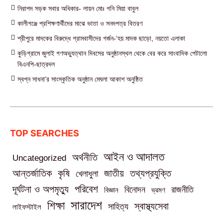
নিরাপদ সড়ক সবার অধিকার- লায়ন মোঃ গনি মিয়া বাবুল
কালীগঞ্জে প্রশিক্ষণার্থীদের মাঝে ভাতা ও সনদপত্র বিতরণ
শ্রীপুরে মাদকের বিরুদ্ধে গ্রামবাসীদের গর্জন-‘হয় মাদক ছাড়ো, নয়তো এলাকা
কুড়িগ্রামে জুলাই গণঅভ্যুত্থান দিবসের অনুষ্ঠানস্থল থেকে বের করে সাংবাদিক পেটালো
বিএনপি-ছাত্রদল
স্বপ্ন সাধনা’র সাংস্কৃতিক অনুষ্ঠান মেঘলা আকাশ অনুষ্ঠিত
TOP SEARCHES
আইন ও আদালত
অর্থনীতি
Uncategorized
তথ্যপ্রযুক্তি
আন্তর্জাতিক
কৃষি
জাতীয়
খেলাধুলা
পরিবেশ
দূর্ঘটনা ও অপমৃত্যু
বিনোদন
রাজনীতি
বিজ্ঞান
ভ্রমণ
সারাদেশ
শিক্ষা
স্বাস্থ্যসেবা
সাহিত্য
লাইফস্টাইল