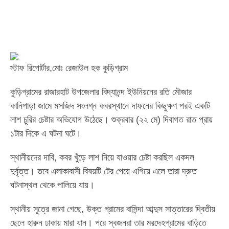
স্টাফ রিপোর্টার,মোঃ রেজাউল হক কুড়িগ্রাম
কুড়িগ্রামের রাজারহাট উপজেলার বিদ্যানন্দ ইউনিয়নের রতি মৌজার
কানিপাড়া জামে মসজিদ সংলগ্ন কবরস্থানে দাফনের কিছুক্ষণ পরই একটি
লাশ চুরির চেষ্টার অভিযোগ উঠেছে। শুক্রবার (২২ মে) দিবাগত রাত প্রায়
১টার দিকে এ ঘটনা ঘটে।
স্থানীয়দের দাবি, কবর খুঁড়ে লাশ নিয়ে যাওয়ার চেষ্টা করছিল একদল
দুর্বৃত্ত। তবে এলাকাবাসী বিষয়টি টের পেয়ে এগিয়ে এলে তারা দ্রুত
ঘটনাস্থল থেকে পালিয়ে যায়।
স্থানীয় সূত্রে জানা গেছে, উক্ত গ্রামের বাসিন্দা আব্দুস সাত্তারের দ্বিতীয়
ছেলে হারুন ঢাকায় মারা যান। পরে স্বজনরা তার মরদেহগ্রামের বাড়িতে