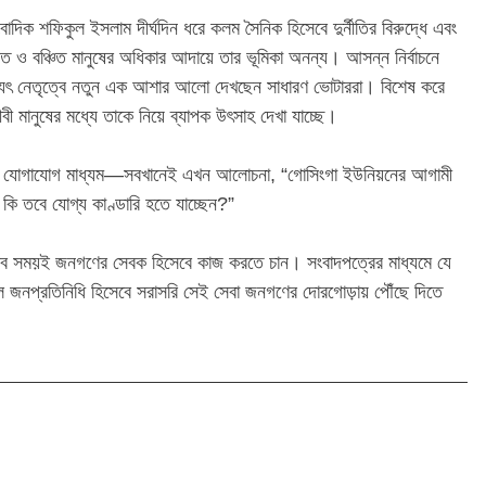
াদিক শফিকুল ইসলাম দীর্ঘদিন ধরে কলম সৈনিক হিসেবে দুর্নীতির বিরুদ্ধে এবং
িত ও বঞ্চিত মানুষের অধিকার আদায়ে তার ভূমিকা অনন্য। আসন্ন নির্বাচনে
্যৎ নেতৃত্বে নতুন এক আশার আলো দেখছেন সাধারণ ভোটাররা। বিশেষ করে
বী মানুষের মধ্যে তাকে নিয়ে ব্যাপক উৎসাহ দেখা যাচ্ছে।
াজিক যোগাযোগ মাধ্যম—সবখানেই এখন আলোচনা, “গোসিংগা ইউনিয়নের আগামী
 কি তবে যোগ্য কাণ্ডারি হতে যাচ্ছেন?”
নি সব সময়ই জনগণের সেবক হিসেবে কাজ করতে চান। সংবাদপত্রের মাধ্যমে যে
 জনপ্রতিনিধি হিসেবে সরাসরি সেই সেবা জনগণের দোরগোড়ায় পৌঁছে দিতে