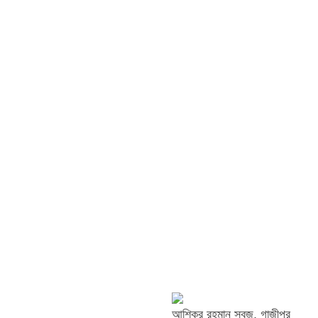
আশিকুর রহমান সবুজ, গাজীপুর