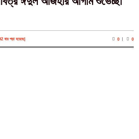
িত্র ঈদুল আজহার আগাম শুভেচ্ছা
92 বার পড়া হয়েছে
|
0
0