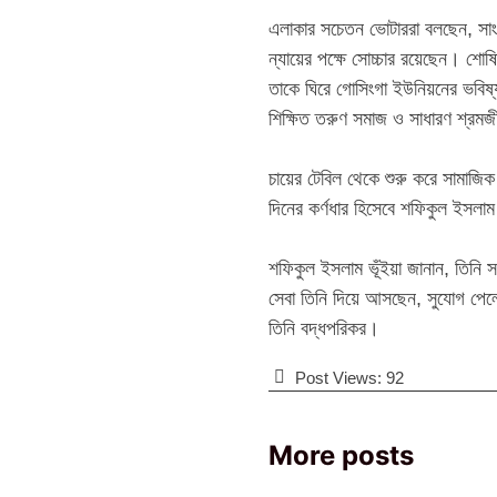
‎​এলাকার সচেতন ভোটাররা বলছেন, সাংব
ন্যায়ের পক্ষে সোচ্চার রয়েছেন। শোষ
তাকে ঘিরে গোসিংগা ইউনিয়নের ভবিষ
শিক্ষিত তরুণ সমাজ ও সাধারণ শ্রমজী
‎​চায়ের টেবিল থেকে শুরু করে সাম
দিনের কর্ণধার হিসেবে শফিকুল ইসলাম
‎​শফিকুল ইসলাম ভূঁইয়া জানান, তি
সেবা তিনি দিয়ে আসছেন, সুযোগ পেলে
তিনি বদ্ধপরিকর।
Post Views:
92
More posts