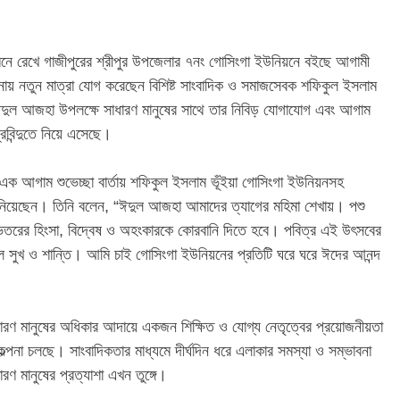
সামনে রেখে গাজীপুরের শ্রীপুর উপজেলার ৭নং গোসিংগা ইউনিয়নে বইছে আগামী
নায় নতুন মাত্রা যোগ করেছেন বিশিষ্ট সাংবাদিক ও সমাজসেবক শফিকুল ইসলাম
 ঈদুল আজহা উপলক্ষে সাধারণ মানুষের সাথে তার নিবিড় যোগাযোগ এবং আগাম
্রবিন্দুতে নিয়ে এসেছে।
 এক আগাম শুভেচ্ছা বার্তায় শফিকুল ইসলাম ভূঁইয়া গোসিংগা ইউনিয়নসহ
নিয়েছেন। তিনি বলেন, “ঈদুল আজহা আমাদের ত্যাগের মহিমা শেখায়। পশু
েতরের হিংসা, বিদ্বেষ ও অহংকারকে কোরবানি দিতে হবে। পবিত্র এই উৎসবের
ল সুখ ও শান্তি। আমি চাই গোসিংগা ইউনিয়নের প্রতিটি ঘরে ঘরে ঈদের আনন্দ
ারণ মানুষের অধিকার আদায়ে একজন শিক্ষিত ও যোগ্য নেতৃত্বের প্রয়োজনীয়তা
কল্পনা চলছে। সাংবাদিকতার মাধ্যমে দীর্ঘদিন ধরে এলাকার সমস্যা ও সম্ভাবনা
ণ মানুষের প্রত্যাশা এখন তুঙ্গে।