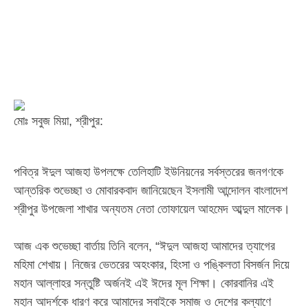
মোঃ সবুজ মিয়া, শ্রীপুর:
‎পবিত্র ঈদুল আজহা উপলক্ষে তেলিহাটি ইউনিয়নের সর্বস্তরের জনগণকে
আন্তরিক শুভেচ্ছা ও মোবারকবাদ জানিয়েছেন ইসলামী আন্দোলন বাংলাদেশ
শ্রীপুর উপজেলা শাখার অন্যতম নেতা তোফায়েল আহমেদ আব্দুল মালেক।
‎​আজ এক শুভেচ্ছা বার্তায় তিনি বলেন, “ঈদুল আজহা আমাদের ত্যাগের
মহিমা শেখায়। নিজের ভেতরের অহংকার, হিংসা ও পঙ্কিলতা বিসর্জন দিয়ে
মহান আল্লাহর সন্তুষ্টি অর্জনই এই ঈদের মূল শিক্ষা। কোরবানির এই
মহান আদর্শকে ধারণ করে আমাদের সবাইকে সমাজ ও দেশের কল্যাণে