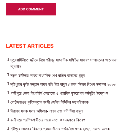
LATEST ARTICLES
মৃত্যুবার্ষিকীতে স্ত্রীকে নিয়ে শ্রীপুর সাংবাদিক সমিতির সাধারণ সম্পাদকের আবেগঘন
স্ট্যাটাস
সড়ক দুর্ঘটনায় আহত সাংবাদিক শেখ রাজিব হাসানের মৃত্যু
শ্রীপুরের কৃতি সন্তান লায়ন গনি মিয়া বাবুল পেলেন ‘নিসচা বিশেষ সম্মাননা ২০২৬’
গাজীপুরে জেলা রিপোর্টার্স ফোরামের ৫ শতাধিক বৃক্ষরোপণ কর্মসূচির উদ্বোধন
গোবিন্দগঞ্জের কৃতিসন্তান কাজী জেসিন বিটিভির মহাপরিচালক
নিরাপদ সড়ক সবার অধিকার- লায়ন মোঃ গনি মিয়া বাবুল
কালীগঞ্জে প্রশিক্ষণার্থীদের মাঝে ভাতা ও সনদপত্র বিতরণ
শ্রীপুরে মাদকের বিরুদ্ধে গ্রামবাসীদের গর্জন-‘হয় মাদক ছাড়ো, নয়তো এলাকা