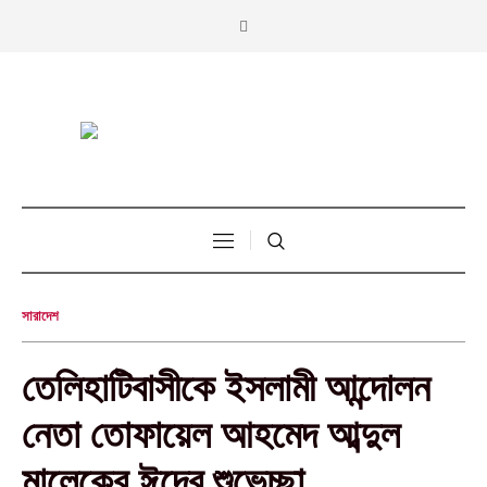
সারাদেশ
‎তেলিহাটিবাসীকে ইসলামী আন্দোলন
নেতা তোফায়েল আহমেদ আব্দুল
মালেকের ঈদের শুভেচ্ছা