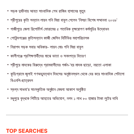
সড়ক দুর্ঘটনায় আহত সাংবাদিক শেখ রাজিব হাসানের মৃত্যু
শ্রীপুরের কৃতি সন্তান লায়ন গনি মিয়া বাবুল পেলেন ‘নিসচা বিশেষ সম্মাননা ২০২৬’
গাজীপুরে জেলা রিপোর্টার্স ফোরামের ৫ শতাধিক বৃক্ষরোপণ কর্মসূচির উদ্বোধন
গোবিন্দগঞ্জের কৃতিসন্তান কাজী জেসিন বিটিভির মহাপরিচালক
নিরাপদ সড়ক সবার অধিকার- লায়ন মোঃ গনি মিয়া বাবুল
কালীগঞ্জে প্রশিক্ষণার্থীদের মাঝে ভাতা ও সনদপত্র বিতরণ
শ্রীপুরে মাদকের বিরুদ্ধে গ্রামবাসীদের গর্জন-‘হয় মাদক ছাড়ো, নয়তো এলাকা
কুড়িগ্রামে জুলাই গণঅভ্যুত্থান দিবসের অনুষ্ঠানস্থল থেকে বের করে সাংবাদিক পেটালো
বিএনপি-ছাত্রদল
স্বপ্ন সাধনা’র সাংস্কৃতিক অনুষ্ঠান মেঘলা আকাশ অনুষ্ঠিত
মধুপুরে বৃদ্ধকে পিটিয়ে আহতের অভিযোগ, নগদ ১ লাখ ৮০ হাজার টাকা লুটের দাবি
TOP SEARCHES