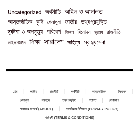
আইন ও আদালত
অর্থনীতি
Uncategorized
তথ্যপ্রযুক্তি
আন্তর্জাতিক
কৃষি
জাতীয়
খেলাধুলা
পরিবেশ
দূর্ঘটনা ও অপমৃত্যু
বিনোদন
রাজনীতি
বিজ্ঞান
ভ্রমণ
সারাদেশ
শিক্ষা
স্বাস্থ্যসেবা
সাহিত্য
লাইফস্টাইল
হোম
জাতীয়
রাজনীতি
অর্থনীতি
আন্তর্জাতিক
বিনোদন
খেলাধুলা
সাহিত্য
তথ্যপ্রযুক্তি
মতামত
যোগাযোগ
আমাদের সম্পর্কে (ABOUT)
গোপনীয়তা নীতিমালা (PRIVACY POLICY)
শর্তাবলী (TERMS & CONDITIONS)