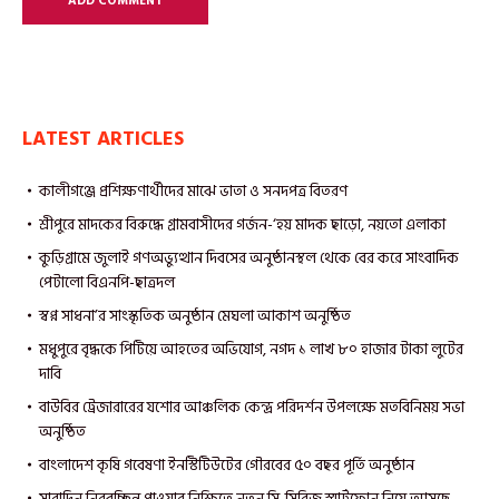
LATEST ARTICLES
কালীগঞ্জে প্রশিক্ষণার্থীদের মাঝে ভাতা ও সনদপত্র বিতরণ
শ্রীপুরে মাদকের বিরুদ্ধে গ্রামবাসীদের গর্জন-‘হয় মাদক ছাড়ো, নয়তো এলাকা
কুড়িগ্রামে জুলাই গণঅভ্যুত্থান দিবসের অনুষ্ঠানস্থল থেকে বের করে সাংবাদিক
পেটালো বিএনপি-ছাত্রদল
স্বপ্ন সাধনা’র সাংস্কৃতিক অনুষ্ঠান মেঘলা আকাশ অনুষ্ঠিত
মধুপুরে বৃদ্ধকে পিটিয়ে আহতের অভিযোগ, নগদ ১ লাখ ৮০ হাজার টাকা লুটের
দাবি
বাউবির ট্রেজারারের যশোর আঞ্চলিক কেন্দ্র পরিদর্শন উপলক্ষে মতবিনিময় সভা
অনুষ্ঠিত
বাংলাদেশ কৃষি গবেষণা ইনস্টিটিউটের গৌরবের ৫০ বছর পূর্তি অনুষ্ঠান
সারাদিন নিরবচ্ছিন্ন পাওয়ার নিশ্চিতে নতুন সি-সিরিজ স্মার্টফোন নিয়ে আসছে