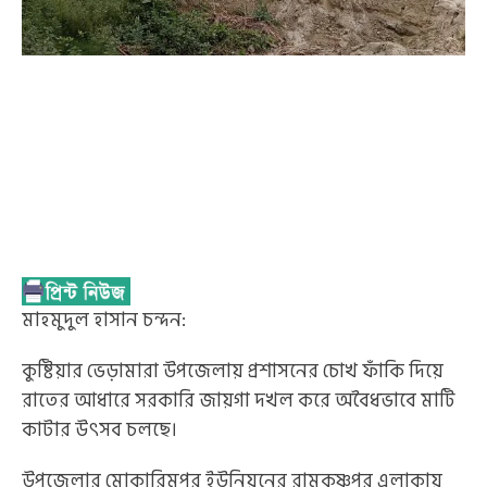
‎মাহমুদুল হাসান চন্দন:
‎কুষ্টিয়ার ভেড়ামারা উপজেলায় প্রশাসনের চোখ ফাঁকি দিয়ে
রাতের আধারে সরকারি জায়গা দখল করে অবৈধভাবে মাটি
কাটার উৎসব চলছে।
‎উপজেলার মোকারিমপুর ইউনিয়নের রামকৃষ্ণপুর এলাকায়