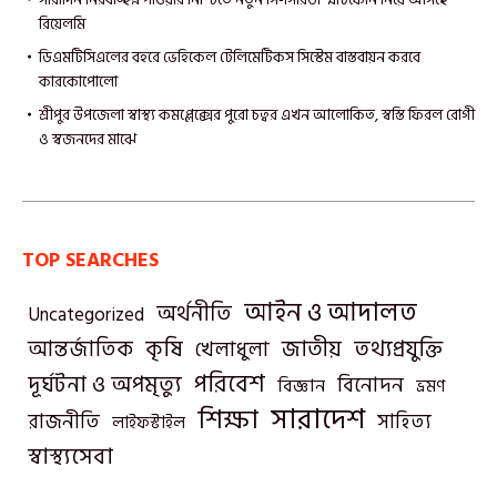
রিয়েলমি
ডিএমটিসিএলের বহরে ভেহিকেল টেলিমেটিকস সিস্টেম বাস্তবায়ন করবে
কারকোপোলো
শ্রীপুর উপজেলা স্বাস্থ্য কমপ্লেক্সের পুরো চত্বর এখন আলোকিত, স্বস্তি ফিরল রোগী
ও স্বজনদের মাঝে‎
TOP SEARCHES
আইন ও আদালত
অর্থনীতি
Uncategorized
তথ্যপ্রযুক্তি
আন্তর্জাতিক
কৃষি
জাতীয়
খেলাধুলা
পরিবেশ
দূর্ঘটনা ও অপমৃত্যু
বিনোদন
বিজ্ঞান
ভ্রমণ
সারাদেশ
শিক্ষা
রাজনীতি
সাহিত্য
লাইফস্টাইল
স্বাস্থ্যসেবা