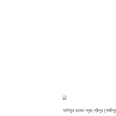
আশিকুর রহমান সবুজ,​শ্রীপুর (গাজীপুর