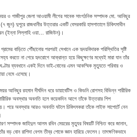
 মেয়র ও গাজীপুর জেলা আওয়ামী লীগের সাবেক সাংগঠনিক সম্পাদক মো. আনিছুর
 জুন) দুপুরে রাজধানীর উত্তরার একটি বেসরকারি হাসপাতালে চিকিৎসাধীন
রেন (ইন্না লিল্লাহি ওয়া… রাজিউন)।
র গ্রামের বাড়িতে পৌঁছানোর পরপরই সেখানে এক হৃদয়বিদারক পরিস্থিতির সৃষ্টি
হ্য করতে না পেরে হৃদরোগে আক্রান্ত হয়ে কিছুক্ষণের মধ্যেই মারা যান তাঁর
ণ্টার ব্যবধানে একই দিনে ভাই-বোনের এমন আকস্মিক মৃত্যুতে পরিবার ও
ছায়া নেমে এসেছে।
 মেয়র আনিছুর রহমান দীর্ঘদিন ধরে ডায়াবেটিস ও কিডনি রোগসহ বিভিন্ন শারীরিক
 শারীরিক অবস্থার অবনতি হলে কয়েকদিন আগে তাঁকে উত্তরার শিপ
রা হয়। পরে অবস্থার আরও অবনতি ঘটলে চিকিৎসকরা তাঁকে লাইফ সাপোর্টে নেন
।
ধারণ সম্পাদক জাহিদুল আলম রবিন মেয়রের মৃত্যুর বিষয়টি নিশ্চিত করে জানান,
তাঁর বড় বোন রাশিদা বেগম তীব্র শোকে জ্ঞান হারিয়ে ফেলেন। তাৎক্ষণিকভাবে