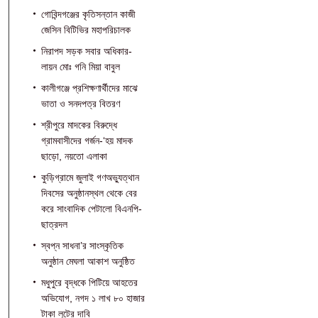
গোবিন্দগঞ্জের কৃতিসন্তান কাজী
জেসিন বিটিভির মহাপরিচালক
নিরাপদ সড়ক সবার অধিকার-
লায়ন মোঃ গনি মিয়া বাবুল
কালীগঞ্জে প্রশিক্ষণার্থীদের মাঝে
ভাতা ও সনদপত্র বিতরণ
শ্রীপুরে মাদকের বিরুদ্ধে
গ্রামবাসীদের গর্জন-‘হয় মাদক
ছাড়ো, নয়তো এলাকা
কুড়িগ্রামে জুলাই গণঅভ্যুত্থান
দিবসের অনুষ্ঠানস্থল থেকে বের
করে সাংবাদিক পেটালো বিএনপি-
ছাত্রদল
স্বপ্ন সাধনা’র সাংস্কৃতিক
অনুষ্ঠান মেঘলা আকাশ অনুষ্ঠিত
মধুপুরে বৃদ্ধকে পিটিয়ে আহতের
অভিযোগ, নগদ ১ লাখ ৮০ হাজার
টাকা লুটের দাবি