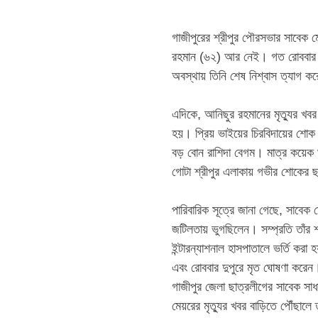
‎গাজীপুরের শ্রীপুর পৌরসভার সাবেক
রহমান (৬২) আর নেই। গত রোববার (৭
অবস্থায় তিনি শেষ নিশ্বাস ত্যাগ ক
‎​এদিকে, আনিছুর রহমানের মৃত্যুর খব
হয়। প্রিয় ভাইয়ের চিরবিদায়ের শোক স
বড় বোন রাশিদা বেগম। মাত্র কয়েক ঘ
গোটা শ্রীপুর এলাকায় গভীর শোকের 
‎পারিবারিক সূত্রে জানা গেছে, সাবেক
জটিলতায় ভুগছিলেন। সম্প্রতি তাঁর
ইন্টারন্যাশনাল হাসপাতালে ভর্তি ক
এবং রোববার দুপুরে মৃত ঘোষণা করেন
‎​গাজীপুর জেলা ছাত্রলীগের সাবেক সা
মেয়রের মৃত্যুর খবর বাড়িতে পৌঁছালে 