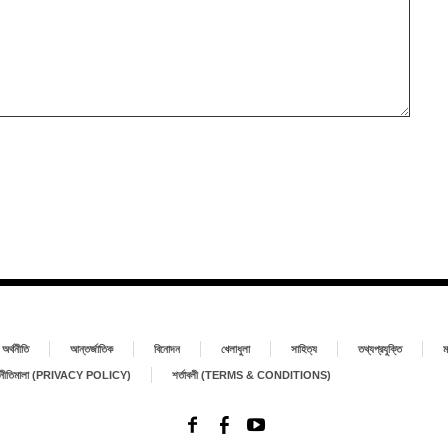
অর্থনীতি
আন্তর্জাতিক
বিনোদন
খেলাধুলা
সাহিত্য
তথ্যপ্রযুক্তি
ম
া নীতিমালা (PRIVACY POLICY)
শর্তাবলী (TERMS & CONDITIONS)