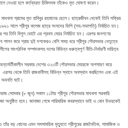
তালে নেওয়া হলে কর্তব্যরত চিকিৎসক তাঁকেও মৃত ঘোষণা করেন।
 মাধখলা গ্রামের মৃত হাবিবুর রহমানের ছেলে। ছাত্রজীবন থেকেই তিনি সক্রিয়
 ১৯৯১ সালে শ্রীপুর কলেজ ছাত্র সংসদের ভিপি (সহ-সভাপতি) নির্বাচিত হন।
ঠার পর তিনি বিপুল ভোটে এর প্রথম মেয়র নির্বাচিত হন। এরপর জনগণের
ত্ব পালন করে প্রায় দুই দশকেরও বেশি সময় ধরে শ্রীপুর পৌরসভার নেতৃত্বে
র সাংগঠনিক সম্পাদকসহ দলের বিভিন্ন গুরুত্বপূর্ণ নীতি-নির্ধারণী দায়িত্ব
 অন্তর্বর্তীকালীন সরকার দেশের ৩২৩টি পৌরসভার মেয়রকে অপসারণ করে
ন। এরপর থেকে তিনি রাজধানীসহ বিভিন্ন স্থানে অবস্থান করছিলেন এবং এই
পক অবনতি ঘটে।
, আজ সোমবার (৮ জুন) সকাল ১১টায় শ্রীপুর পৌরসভার মাধখলা সরকারি
ানাজা অনুষ্ঠিত হবে। জানাজা শেষে পারিবারিক কবরস্থানে ভাই ও বোন উভয়কেই
 ও তাঁর বড় বোনের এমন সমসাময়িক মৃত্যুতে শ্রীপুরের রাজনৈতিক, সামাজিক ও