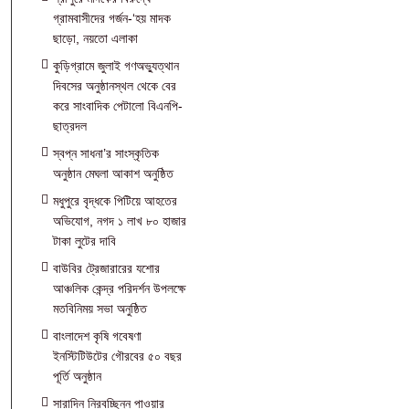
গ্রামবাসীদের গর্জন-‘হয় মাদক
ছাড়ো, নয়তো এলাকা
কুড়িগ্রামে জুলাই গণঅভ্যুত্থান
দিবসের অনুষ্ঠানস্থল থেকে বের
করে সাংবাদিক পেটালো বিএনপি-
ছাত্রদল
স্বপ্ন সাধনা’র সাংস্কৃতিক
অনুষ্ঠান মেঘলা আকাশ অনুষ্ঠিত
মধুপুরে বৃদ্ধকে পিটিয়ে আহতের
অভিযোগ, নগদ ১ লাখ ৮০ হাজার
টাকা লুটের দাবি
বাউবির ট্রেজারারের যশোর
আঞ্চলিক কেন্দ্র পরিদর্শন উপলক্ষে
মতবিনিময় সভা অনুষ্ঠিত
বাংলাদেশ কৃষি গবেষণা
ইনস্টিটিউটের গৌরবের ৫০ বছর
পূর্তি অনুষ্ঠান
সারাদিন নিরবচ্ছিন্ন পাওয়ার