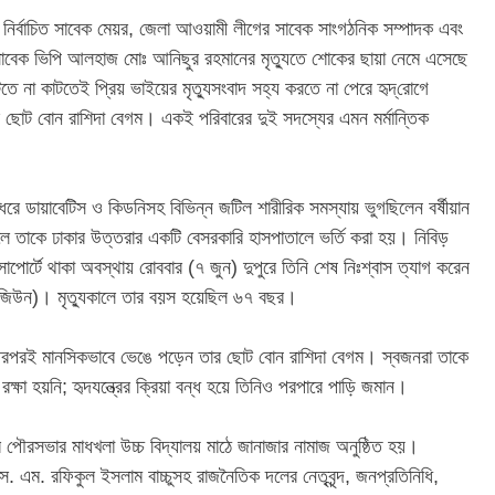
রের নির্বাচিত সাবেক মেয়র, জেলা আওয়ামী লীগের সাবেক সাংগঠনিক সম্পাদক এবং
 সাবেক ভিপি আলহাজ মোঃ আনিছুর রহমানের মৃত্যুতে শোকের ছায়া নেমে এসেছে
 না কাটতেই প্রিয় ভাইয়ের মৃত্যুসংবাদ সহ্য করতে না পেরে হৃদ্‌রোগে
র ছোট বোন রাশিদা বেগম। একই পরিবারের দুই সদস্যের এমন মর্মান্তিক
িন ধরে ডায়াবেটিস ও কিডনিসহ বিভিন্ন জটিল শারীরিক সমস্যায় ভুগছিলেন বর্ষীয়ান
তাকে ঢাকার উত্তরার একটি বেসরকারি হাসপাতালে ভর্তি করা হয়। নিবিড়
সাপোর্টে থাকা অবস্থায় রোববার (৭ জুন) দুপুরে তিনি শেষ নিঃশ্বাস ত্যাগ করেন
 রাজিউন)। মৃত্যুকালে তার বয়স হয়েছিল ৬৭ বছর।
র পরপরই মানসিকভাবে ভেঙে পড়েন তার ছোট বোন রাশিদা বেগম। স্বজনরা তাকে
রক্ষা হয়নি; হৃদযন্ত্রের ক্রিয়া বন্ধ হয়ে তিনিও পরপারে পাড়ি জমান।
র পৌরসভার মাধখলা উচ্চ বিদ্যালয় মাঠে জানাজার নামাজ অনুষ্ঠিত হয়।
. এম. রফিকুল ইসলাম বাচ্চুসহ রাজনৈতিক দলের নেতৃবৃন্দ, জনপ্রতিনিধি,