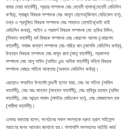
বাবার দোয়া ফার্মেসী), প্রচার সম্পাদক মোঃ মেহেদী হাসান(মেহেদী মেডিসিন
কর্ণার), স্বাস্থ্য বিষয়ক সম্পাদক মোঃ আবুল হোসেন(জিসান মেডিকেল হল),
তথ্য ও প্রযুক্তি বিষয়ক সম্পাদক মোঃ শাহাদত হোসাইন(ভাই ভাই
মেডিসিন কনার), আইন ও পরামর্শ বিষয়ক সম্পাদক মো: ছফির উদ্দিন,
(সিফাত ফার্মেসী) ধর্ম বিষয়ক সম্পাদক মোঃ খোরশেদ আলম (খোরশেদ
ফামের্সী), সমাজ কল্যাণ সম্পাদক মোঃ নাছির খান (কাশফি মেডিসিন কর্নার),
উন্নয়ন বিষয়ক সম্পাদক মোঃ মাসুদ রানা (মাতৃ ফার্মেসী), প্রকাশনা
সম্পাদক মোঃ আবু সাঈদ (অমিত এন্ড অনিক ফার্মেসী) মহিলা বিষয়ক
সম্পাদক মোছাঃ শাহিনা আক্তার (অবদান মেডিসিন কর্নার)।
এছাড়াও সম্মানিত উপদেষ্টা মন্ডলী হলেন যারা, মোঃ আ লতিফ (সাকিব
ফার্মেসী), মোঃ আঃ মান্নান (মান্নান ফার্মেসী), মোঃ হাবিবুর রহমান (হাবিব
ফার্মেসী), মোঃ আব্দুস সামাদ (মাস্টার মেডিকেল হল), মোঃ মোজাম্মেল হক
(শামীমা ফার্মেসী)।
এসময় বক্তারা বলেন, সংগঠনের সকল সদস্যকে দ্রুত ড্রাগ লাইসেন্স
গ্রহণের জন্য আহ্বান জানানো হয়। পাশাপাশি সদস্যদের আইডি কার্ড