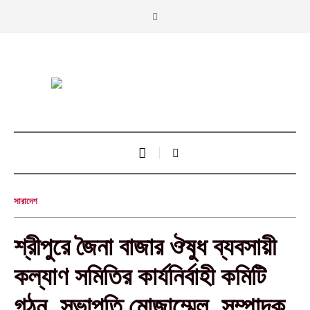
সারাদেশ
শ্রীপুরে জৈনা বাজার ঔষুধ ব্যবসায়ী
কল্যাণ সমিতির কার্যনির্বাহী কমিটি
গঠন, সভাপতি মোজাম্মেল, সম্পাদক