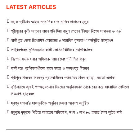
LATEST ARTICLES
সড়ক দুর্ঘটনায় আহত সাংবাদিক শেখ রাজিব হাসানের মৃত্যু
শ্রীপুরের কৃতি সন্তান লায়ন গনি মিয়া বাবুল পেলেন ‘নিসচা বিশেষ সম্মাননা ২০২৬’
গাজীপুরে জেলা রিপোর্টার্স ফোরামের ৫ শতাধিক বৃক্ষরোপণ কর্মসূচির উদ্বোধন
গোবিন্দগঞ্জের কৃতিসন্তান কাজী জেসিন বিটিভির মহাপরিচালক
নিরাপদ সড়ক সবার অধিকার- লায়ন মোঃ গনি মিয়া বাবুল
কালীগঞ্জে প্রশিক্ষণার্থীদের মাঝে ভাতা ও সনদপত্র বিতরণ
শ্রীপুরে মাদকের বিরুদ্ধে গ্রামবাসীদের গর্জন-‘হয় মাদক ছাড়ো, নয়তো এলাকা
কুড়িগ্রামে জুলাই গণঅভ্যুত্থান দিবসের অনুষ্ঠানস্থল থেকে বের করে সাংবাদিক পেটালো
বিএনপি-ছাত্রদল
স্বপ্ন সাধনা’র সাংস্কৃতিক অনুষ্ঠান মেঘলা আকাশ অনুষ্ঠিত
মধুপুরে বৃদ্ধকে পিটিয়ে আহতের অভিযোগ, নগদ ১ লাখ ৮০ হাজার টাকা লুটের দাবি