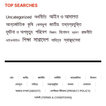
TOP SEARCHES
আইন ও আদালত
অর্থনীতি
Uncategorized
তথ্যপ্রযুক্তি
আন্তর্জাতিক
কৃষি
জাতীয়
খেলাধুলা
পরিবেশ
দূর্ঘটনা ও অপমৃত্যু
বিনোদন
রাজনীতি
বিজ্ঞান
ভ্রমণ
সারাদেশ
শিক্ষা
স্বাস্থ্যসেবা
সাহিত্য
লাইফস্টাইল
হোম
জাতীয়
রাজনীতি
অর্থনীতি
আন্তর্জাতিক
বিনোদন
খেলাধুলা
সাহিত্য
তথ্যপ্রযুক্তি
মতামত
যোগাযোগ
আমাদের সম্পর্কে (ABOUT)
গোপনীয়তা নীতিমালা (PRIVACY POLICY)
শর্তাবলী (TERMS & CONDITIONS)