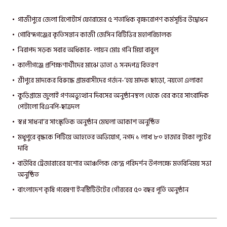
গাজীপুরে জেলা রিপোর্টার্স ফোরামের ৫ শতাধিক বৃক্ষরোপণ কর্মসূচির উদ্বোধন
গোবিন্দগঞ্জের কৃতিসন্তান কাজী জেসিন বিটিভির মহাপরিচালক
নিরাপদ সড়ক সবার অধিকার- লায়ন মোঃ গনি মিয়া বাবুল
কালীগঞ্জে প্রশিক্ষণার্থীদের মাঝে ভাতা ও সনদপত্র বিতরণ
শ্রীপুরে মাদকের বিরুদ্ধে গ্রামবাসীদের গর্জন-‘হয় মাদক ছাড়ো, নয়তো এলাকা
কুড়িগ্রামে জুলাই গণঅভ্যুত্থান দিবসের অনুষ্ঠানস্থল থেকে বের করে সাংবাদিক
পেটালো বিএনপি-ছাত্রদল
স্বপ্ন সাধনা’র সাংস্কৃতিক অনুষ্ঠান মেঘলা আকাশ অনুষ্ঠিত
মধুপুরে বৃদ্ধকে পিটিয়ে আহতের অভিযোগ, নগদ ১ লাখ ৮০ হাজার টাকা লুটের
দাবি
বাউবির ট্রেজারারের যশোর আঞ্চলিক কেন্দ্র পরিদর্শন উপলক্ষে মতবিনিময় সভা
অনুষ্ঠিত
বাংলাদেশ কৃষি গবেষণা ইনস্টিটিউটের গৌরবের ৫০ বছর পূর্তি অনুষ্ঠান