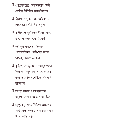
গোবিন্দগঞ্জের কৃতিসন্তান কাজী
জেসিন বিটিভির মহাপরিচালক
নিরাপদ সড়ক সবার অধিকার-
লায়ন মোঃ গনি মিয়া বাবুল
কালীগঞ্জে প্রশিক্ষণার্থীদের মাঝে
ভাতা ও সনদপত্র বিতরণ
শ্রীপুরে মাদকের বিরুদ্ধে
গ্রামবাসীদের গর্জন-‘হয় মাদক
ছাড়ো, নয়তো এলাকা
কুড়িগ্রামে জুলাই গণঅভ্যুত্থান
দিবসের অনুষ্ঠানস্থল থেকে বের
করে সাংবাদিক পেটালো বিএনপি-
ছাত্রদল
স্বপ্ন সাধনা’র সাংস্কৃতিক
অনুষ্ঠান মেঘলা আকাশ অনুষ্ঠিত
মধুপুরে বৃদ্ধকে পিটিয়ে আহতের
অভিযোগ, নগদ ১ লাখ ৮০ হাজার
টাকা লুটের দাবি