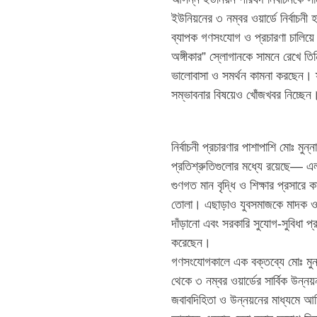
ইউনিয়নের ৩ নম্বর ওয়ার্ডে নির্বাচনী
ব্যাপক গণসংযোগ ও প্রচারণা চালিয়ে
অঙ্গীকার” স্লোগানকে সামনে রেখে তিন
ভালোবাসা ও সমর্থন কামনা করছেন। স
সম্ভাবনার বিষয়েও খোঁজখবর নিচ্ছেন
নির্বাচনী প্রচারণার পাশাপাশি মোঃ মু
প্রতিশ্রুতিগুলোর মধ্যে রয়েছে— এলা
গুণগত মান বৃদ্ধি ও শিক্ষার প্রসারে 
তোলা। এছাড়াও যুবসমাজকে মাদক ও অ
দাঁড়ানো এবং সরকারি সুযোগ-সুবিধা প
করেছেন।
গণসংযোগকালে এক বক্তব্যে মোঃ মুন
থেকে ৩ নম্বর ওয়ার্ডের সার্বিক উন্
জবাবদিহিতা ও উন্নয়নের মাধ্যমে আম