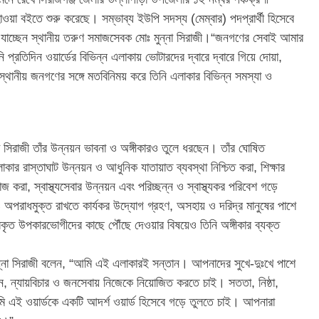
 হাওয়া বইতে শুরু করেছে। সম্ভাব্য ইউপি সদস্য (মেম্বার) পদপ্রার্থী হিসেবে
 যাচ্ছেন স্থানীয় তরুণ সমাজসেবক মোঃ মুন্না সিরাজী।“জনগণের সেবাই আমার
ি প্রতিদিন ওয়ার্ডের বিভিন্ন এলাকায় ভোটারদের দ্বারে দ্বারে গিয়ে দোয়া,
্থানীয় জনগণের সঙ্গে মতবিনিময় করে তিনি এলাকার বিভিন্ন সমস্যা ও
।
ন্না সিরাজী তাঁর উন্নয়ন ভাবনা ও অঙ্গীকারও তুলে ধরছেন। তাঁর ঘোষিত
কার রাস্তাঘাট উন্নয়ন ও আধুনিক যাতায়াত ব্যবস্থা নিশ্চিত করা, শিক্ষার
কাজ করা, স্বাস্থ্যসেবার উন্নয়ন এবং পরিচ্ছন্ন ও স্বাস্থ্যকর পরিবেশ গড়ে
পরাধমুক্ত রাখতে কার্যকর উদ্যোগ গ্রহণ, অসহায় ও দরিদ্র মানুষের পাশে
্রকৃত উপকারভোগীদের কাছে পৌঁছে দেওয়ার বিষয়েও তিনি অঙ্গীকার ব্যক্ত
্না সিরাজী বলেন, “আমি এই এলাকারই সন্তান। আপনাদের সুখে-দুঃখে পাশে
নয়ন, ন্যায়বিচার ও জনসেবায় নিজেকে নিয়োজিত করতে চাই। সততা, নিষ্ঠা,
ি এই ওয়ার্ডকে একটি আদর্শ ওয়ার্ড হিসেবে গড়ে তুলতে চাই। আপনারা