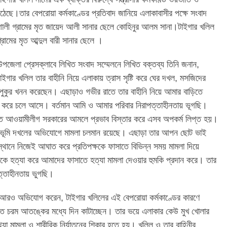
ে।তার বেপরোয়া কর্মকাণ্ডের প্রতিবাদ জানিয়ে এলাকাবাসীর পক্ষে সংবাদ
গালী গ্রামের মৃত জায়েদ আলী সানার ছেলে কোহিনুর আলম সানা।টাইগার খলিল
রামের মৃত আব্দুল বারী সানার ছেলে ।
উপজেলা প্রেসক্লাবে লিখিত সংবাদ সম্মেলনে লিখিত বক্তব্য তিনি জনান,
 টাইগার খলিল তার বাহীনি নিয়ে এলাকায় ত্রাস সৃষ্টি করে ঘের দখল, মসজিদের
 পুকুর খনন করেছেন। এছাড়াও গভীর রাতে তার বাহীনি নিয়ে আমার বাড়িতে
ান করে চলে আসে। বর্তমান আমি ও আমার পরিবার নিরাপত্তাহীনতায় ভূগছি।
ত আওয়ামীলীগ সরকারের আমলে প্রভাব বিস্তার করে এসব অপকর্ম লিপ্ত হয়।
 ও ভূমি দখলের অভিযোগে মামলা চলমান রয়েছে। এছাড়া তার আপন ছোট ভাই
স্থানে নিজেই আঘাত করে প্রতিপক্ষকে ফাসাতে বিভিন্ন সময় মামলা দিয়ে
ে হত্যা করে আমাদের ফাসাতে হত্যা মামলা দেওয়ার হুমকি প্রদান করে। তার
্তাহীনতায় ভুগছি।
 আরও অভিযোগ করেন, টাইগার খলিলের এই বেপরোয়া কর্মকাণ্ডের কারণে
িনিয়ত চরম আতঙ্কের মধ্যে দিন কাটাচ্ছেন। তার ভয়ে এলাকার কেউ মুখ খোলার
্যা মামলা ও শারীরিক নির্যাতনের শিকার হতে হয়। খলিল ও তার বাহিনীর