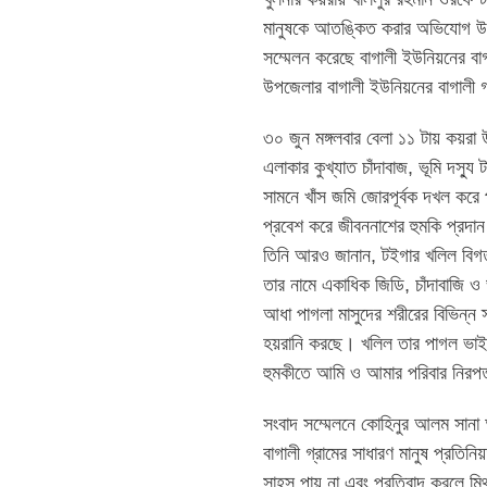
মানুষকে আতঙ্কিত করার অভিযোগ উঠেছ
সম্মেলন করেছে বাগালী ইউনিয়নের বা
উপজেলার বাগালী ইউনিয়নের বাগালী গ্
৩০ জুন মঙ্গলবার বেলা ১১ টায় কয়রা 
এলাকার কুখ্যাত চাঁদাবাজ, ভূমি দস্যু
সামনে খাঁস জমি জোরপূর্বক দখল করে
প্রবেশ করে জীবননাশের হুমকি প্রদ
তিনি আরও জানান, টইগার খলিল বিগ
তার নামে একাধিক জিডি, চাঁদাবাজি
আধা পাগলা মাসুদের শরীরের বিভিন্ন 
হয়রানি করছে। খলিল তার পাগল ভাইক
হুমকীতে আমি ও আমার পরিবার নিরপত
সংবাদ সম্মেলনে কোহিনুর আলম সানা
বাগালী গ্রামের সাধারণ মানুষ প্রত
সাহস পায় না এবং প্রতিবাদ করলে মিথ