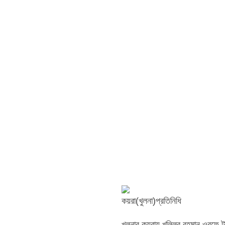
কয়রা(খুলনা)প্রতিনিধি
খুলনার কয়রায় খলিলুর রহমান ওরফে টাই