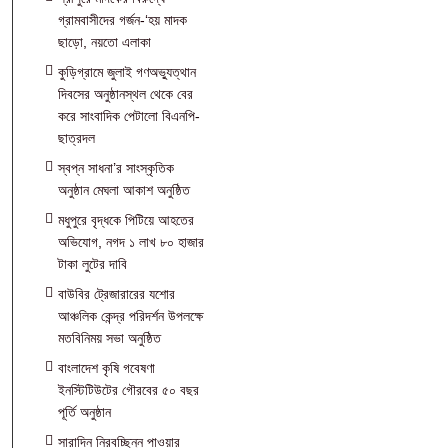
গ্রামবাসীদের গর্জন-‘হয় মাদক
ছাড়ো, নয়তো এলাকা
কুড়িগ্রামে জুলাই গণঅভ্যুত্থান
দিবসের অনুষ্ঠানস্থল থেকে বের
করে সাংবাদিক পেটালো বিএনপি-
ছাত্রদল
স্বপ্ন সাধনা’র সাংস্কৃতিক
অনুষ্ঠান মেঘলা আকাশ অনুষ্ঠিত
মধুপুরে বৃদ্ধকে পিটিয়ে আহতের
অভিযোগ, নগদ ১ লাখ ৮০ হাজার
টাকা লুটের দাবি
বাউবির ট্রেজারারের যশোর
আঞ্চলিক কেন্দ্র পরিদর্শন উপলক্ষে
মতবিনিময় সভা অনুষ্ঠিত
বাংলাদেশ কৃষি গবেষণা
ইনস্টিটিউটের গৌরবের ৫০ বছর
পূর্তি অনুষ্ঠান
সারাদিন নিরবচ্ছিন্ন পাওয়ার