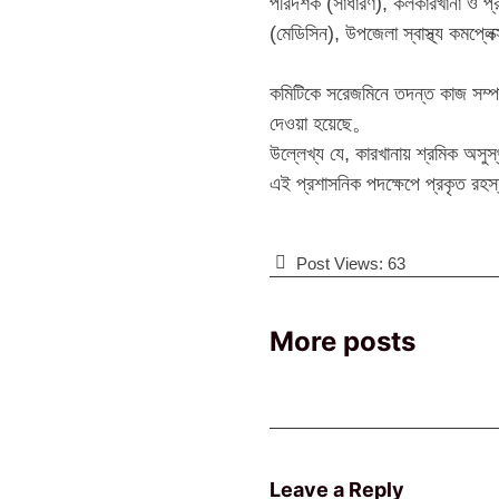
পরিদর্শক (সাধারণ), কলকারখানা ও প্রত
(মেডিসিন), উপজেলা স্বাস্থ্য কমপ্লে
‎কমিটিকে সরেজমিনে তদন্ত কাজ সম্পন
দেওয়া হয়েছে。
‎​উল্লেখ্য যে, কারখানায় শ্রমিক অসু
এই প্রশাসনিক পদক্ষেপে প্রকৃত রহস
Post Views:
63
More posts
Leave a Reply