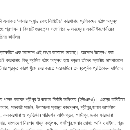
ড়ী এলাকায় ‘কালার অ্যান্ড কোং লিমিটেড’ কারখানায় শ্রমিকদের হঠাৎ অসুস্থ
 প্রশাসন। বিষয়টি গুরুত্বের সঙ্গে নিয়ে ৬ সদস্যের একটি উচ্চপর্যায়ের
নের কার্যালয়।
হমান স্বাক্ষরিত এক আদেশে এই তথ্য জানানো হয়েছে। আদেশে উল্লেখ করা
 কারখানায় কিছু শ্রমিক হঠাৎ অসুস্থ হয়ে পড়লে তাঁদের স্থানীয় হাসপাতালে
নার প্রকৃত কারণ খুঁজে বের করতে সরেজমিনে তদন্তপূর্বক প্রতিবেদন দাখিলের
ত্ব পালন করবেন শ্রীপুর উপজেলা নির্বাহী অফিসার (ইউএনও)। এছাড়া কমিটিতে
কার, সহকারী সার্জন, উপজেলা স্বাস্থ্য কমপ্লেক্স, শ্রীপুর,​জনাব তাসলিমা
য), কলকারখানা ও প্রতিষ্ঠান পরিদর্শন অধিদপ্তর, গাজীপুর,​জনাব ফারজানা
র, বাংলাদেশ নিরাপদ খাদ্য কর্তৃপক্ষ, গাজীপুর,​জনাব মোহা: আবি ওবাইদা, শ্রম