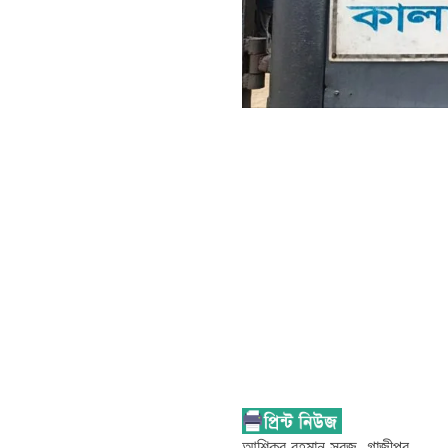
আশিকুর রহমান সবুজ, গাজীপুর