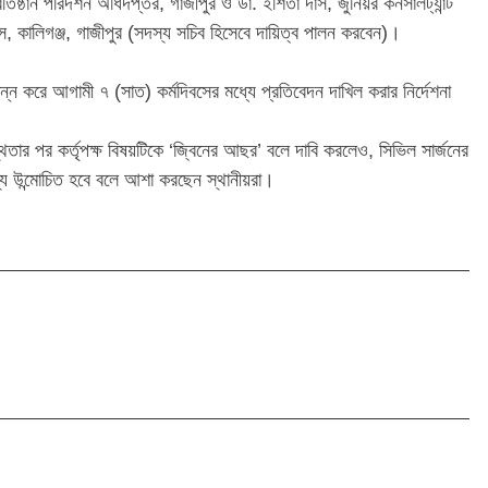
িষ্ঠান পরিদর্শন অধিদপ্তর, গাজীপুর ও ​ডা. ইশিতা দাস, জুনিয়র কনসালট্যান্ট
ক্স, কালিগঞ্জ, গাজীপুর (সদস্য সচিব হিসেবে দায়িত্ব পালন করবেন)।
্ন করে আগামী ৭ (সাত) কর্মদিবসের মধ্যে প্রতিবেদন দাখিল করার নির্দেশনা
স্থতার পর কর্তৃপক্ষ বিষয়টিকে ‘জ্বিনের আছর’ বলে দাবি করলেও, সিভিল সার্জনের
্য উন্মোচিত হবে বলে আশা করছেন স্থানীয়রা।