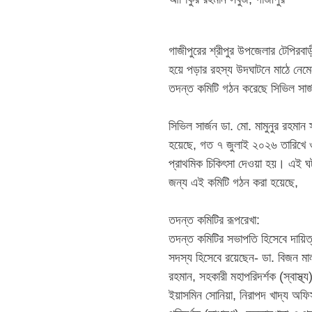
‎গাজীপুরের শ্রীপুর উপজেলার টেপিরবা
হয়ে পড়ার রহস্য উদঘাটনে মাঠে নেমেছে
তদন্ত কমিটি গঠন করেছে সিভিল সার্জ
‎​সিভিল সার্জন ডা. মো. মামুনুর র
হয়েছে, গত ৭ জুলাই ২০২৬ তারিখে ওই
প্রাথমিক চিকিৎসা দেওয়া হয়। এই ঘট
জন্য এই কমিটি গঠন করা হয়েছে,
‎​তদন্ত কমিটির রূপরেখা:
‎তদন্ত কমিটির সভাপতি হিসেবে দায়ি
সদস্য হিসেবে রয়েছেন- ​ডা. বিজন মালা
রহমান, সহকারী মহাপরিদর্শক (স্বাস্থ্
ইয়াসমিন সোনিয়া, নিরাপদ খাদ্য অফিসা