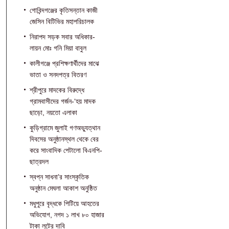
গোবিন্দগঞ্জের কৃতিসন্তান কাজী
জেসিন বিটিভির মহাপরিচালক
নিরাপদ সড়ক সবার অধিকার-
লায়ন মোঃ গনি মিয়া বাবুল
কালীগঞ্জে প্রশিক্ষণার্থীদের মাঝে
ভাতা ও সনদপত্র বিতরণ
শ্রীপুরে মাদকের বিরুদ্ধে
গ্রামবাসীদের গর্জন-‘হয় মাদক
ছাড়ো, নয়তো এলাকা
কুড়িগ্রামে জুলাই গণঅভ্যুত্থান
দিবসের অনুষ্ঠানস্থল থেকে বের
করে সাংবাদিক পেটালো বিএনপি-
ছাত্রদল
স্বপ্ন সাধনা’র সাংস্কৃতিক
অনুষ্ঠান মেঘলা আকাশ অনুষ্ঠিত
মধুপুরে বৃদ্ধকে পিটিয়ে আহতের
অভিযোগ, নগদ ১ লাখ ৮০ হাজার
টাকা লুটের দাবি