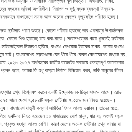
থ সামাজিক উন্নয়ন ও নাগরিক নিরাপত্তার মূল ভিত্তি। অর্থনীতি, শিক্ষা,
ক্ষেত্রে সড়কের ভূমিকা অপরিসীম। নিরাপদ ও সুষ্ঠু সড়ক ব্যবস্থা উন্নয়ন-
খজনকভাবে বাংলাদেশে সড়ক আজ অনেক ক্ষেত্রে মৃত্যুফাঁদে পরিণত হচ্ছে।
 দুর্ঘটনায় প্রাণ ঝরছে। কোনো পরিবার হারাচ্ছে তার একমাত্র উপার্জনক্ষম
ে, কোনো শিশু হারাচ্ছে তার বাবা-মাকে। সংবাদপত্রের পাতা খুললেই দুর্ঘটনার
টরসাইকেল নিয়ন্ত্রণ হারিয়ে, কখনও বেপরোয়া ট্রাকের চাপায়, আবার কখনও
ৃত্যু ঘটে। বাংলাদেশের সড়কগুলো যেন ধীরে ধীরে কেবল যোগাযোগের মাধ্যম নয়,
তবতায় ২০২৬-২০২৭ অর্থবছরের জাতীয় বাজেটের সবচেয়ে গুরুত্বপূর্ণ আলোচনার
শ্ন হলো, আমরা কি শুধু রাস্তা নির্মাণে বিনিয়োগ করব, নাকি মানুষের জীবন
্ন সংস্থার তথ্য বিশ্লেষণ করলে একটি উদ্বেগজনক চিত্র সামনে আসে। রোড
, ২০২৫ সালে দেশে ৭,৫৮৪টি সড়ক দুর্ঘটনায় ৭,৩৫৯ জন নিহত হয়েছেন।
ুষ। বাংলাদেশ যাত্রী কল্যাণ সমিতির হিসাব আরও ভয়াবহ। তাদের মতে,
ে দুর্ঘটনায় নিহত হয়েছেন ১০ হাজারেরও বেশি মানুষ, যার বড় অংশই সড়ক
রেন, প্রকৃত সংখ্যা আরও বেশি। কারণ দেশের অনেক দুর্ঘটনার তথ্য থানায় বা