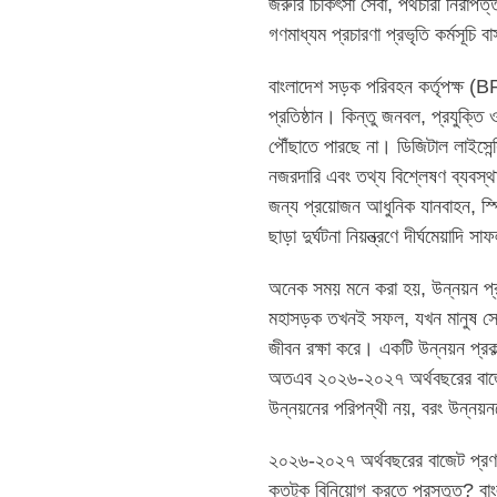
জরুরি চিকিৎসা সেবা, পথচারী নিরাপত
গণমাধ্যম প্রচারণা প্রভৃতি কর্মসূচি ব
বাংলাদেশ সড়ক পরিবহন কর্তৃপক্ষ (BR
প্রতিষ্ঠান। কিন্তু জনবল, প্রযুক্তি
পৌঁছাতে পারছে না। ডিজিটাল লাইসেন্স
নজরদারি এবং তথ্য বিশ্লেষণ ব্যবস
জন্য প্রয়োজন আধুনিক যানবাহন, স্প
ছাড়া দুর্ঘটনা নিয়ন্ত্রণে দীর্ঘমেয়াদি 
অনেক সময় মনে করা হয়, উন্নয়ন প্রকল
মহাসড়ক তখনই সফল, যখন মানুষ সেখ
জীবন রক্ষা করে। একটি উন্নয়ন প্রকল্
অতএব ২০২৬-২০২৭ অর্থবছরের বাজেটে 
উন্নয়নের পরিপন্থী নয়, বরং উন্নয়নক
২০২৬-২০২৭ অর্থবছরের বাজেট প্রণয়নের
কতটুকু বিনিয়োগ করতে প্রস্তুত? বাং