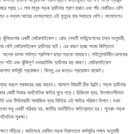
ংখ্য দুর্ঘটনা আনুষ্ঠানিক পরিসংখ্যানে অন্তর্ভুক্ত হয় না। বিশ্ব স্বাস্থ্য
 বছর প্রায় ১২ লাখ মানুষ সড়ক দুর্ঘটনায় প্রাণ হারান এবং পাঁচ কোটিরও বেশি
িম্ন ও মধ্যম আয়ের দেশগুলোতে এই মৃত্যুর হার সবচেয়ে বেশি। বাংলাদেশও
বড় ঝুঁকিগুলোর একটি মোটরসাইকেল। রোড সেফটি ফাউন্ডেশনের তথ্য অনুযায়ী,
শের বেশি মোটরসাইকেল দুর্ঘটনায় ঘটে। এর কারণ হচ্ছে সহজ কিস্তিতে
অনেক চালক পর্যাপ্ত প্রশিক্ষণ ছাড়া সড়কে নামছেন। লাইসেন্সবিহীন চালকের
গতি এবং ঝুঁকিপূর্ণ ওভারটেকিং দুর্ঘটনার বড় কারণ। মোটরসাইকেল
 আলাদা কর্মসূচি প্রয়োজন। কিন্তু এর জন্যও প্রয়োজন বাজেট।
্যয় করলে সরকারের খরচ বাড়বে। আসলে বিষয়টি ঠিক উল্টো। সড়ক দুর্ঘটনার
জার কোটি টাকার অর্থনৈতিক ক্ষতির মুখে পড়ে। চিকিৎসা ব্যয়, উৎপাদনশীলতা
 ক্ষতি এবং দীর্ঘমেয়াদি সামাজিক ব্যয় মিলিয়ে এই ক্ষতির পরিমাণ বিশাল। যখন
, তখন শুধু একটি পরিবার নয়, জাতীয় অর্থনীতিও ক্ষতিগ্রস্ত হয়। সুতরাং সড়ক
্থনৈতিক সুরক্ষা।
িক্ষণে দাঁড়িয়ে। জাতিসংঘ ঘোষিত সড়ক নিরাপত্তা কর্মসূচির লক্ষ্য অনুযায়ী