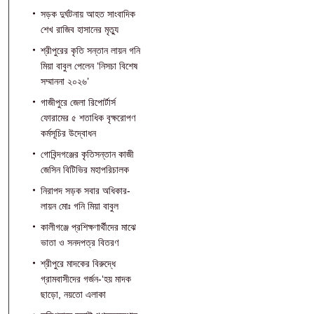
সড়ক দুর্ঘটনায় আহত সাংবাদিক
শেখ রাজিব হাসানের মৃত্যু
শ্রীপুরের কৃতি সন্তান লায়ন গনি
মিয়া বাবুল পেলেন ‘নিসচা বিশেষ
সম্মাননা ২০২৬’
গাজীপুরে জেলা রিপোর্টার্স
ফোরামের ৫ শতাধিক বৃক্ষরোপণ
কর্মসূচির উদ্বোধন
গোবিন্দগঞ্জের কৃতিসন্তান কাজী
জেসিন বিটিভির মহাপরিচালক
নিরাপদ সড়ক সবার অধিকার-
লায়ন মোঃ গনি মিয়া বাবুল
কালীগঞ্জে প্রশিক্ষণার্থীদের মাঝে
ভাতা ও সনদপত্র বিতরণ
শ্রীপুরে মাদকের বিরুদ্ধে
গ্রামবাসীদের গর্জন-‘হয় মাদক
ছাড়ো, নয়তো এলাকা