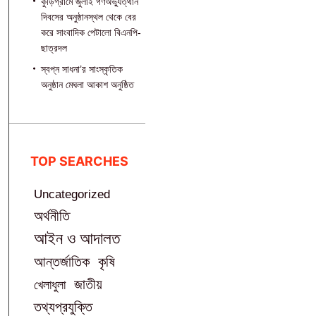
কুড়িগ্রামে জুলাই গণঅভ্যুত্থান
দিবসের অনুষ্ঠানস্থল থেকে বের
করে সাংবাদিক পেটালো বিএনপি-
ছাত্রদল
স্বপ্ন সাধনা’র সাংস্কৃতিক
অনুষ্ঠান মেঘলা আকাশ অনুষ্ঠিত
TOP SEARCHES
Uncategorized
অর্থনীতি
আইন ও আদালত
আন্তর্জাতিক
কৃষি
জাতীয়
খেলাধুলা
তথ্যপ্রযুক্তি