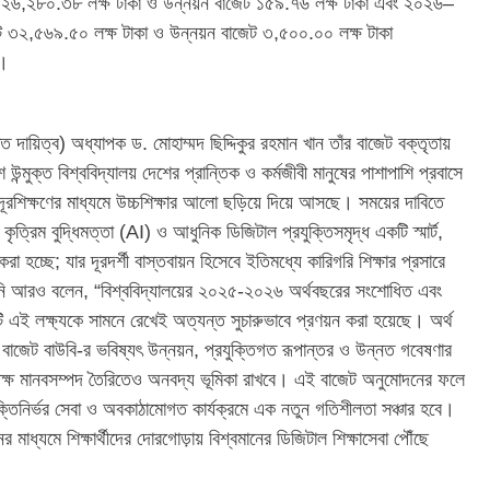
 ২৬,২৮০.৩৮ লক্ষ টাকা ও উন্নয়ন বাজেট ১৫৯.৭৬ লক্ষ টাকা এবং ২০২৬–
ট ৩২,৫৬৯.৫০ লক্ষ টাকা ও উন্নয়ন বাজেট ৩,৫০০.০০ লক্ষ টাকা
ে।
ত দায়িত্ব) অধ্যাপক ড. মোহাম্মদ ছিদ্দিকুর রহমান খান তাঁর বাজেট বক্তৃতায়
্মুক্ত বিশ্ববিদ্যালয় দেশের প্রান্তিক ও কর্মজীবী মানুষের পাশাপাশি প্রবাসে
ূরশিক্ষণের মাধ্যমে উচ্চশিক্ষার আলো ছড়িয়ে দিয়ে আসছে। সময়ের দাবিতে
ৃত্রিম বুদ্ধিমত্তা (AI) ও আধুনিক ডিজিটাল প্রযুক্তিসমৃদ্ধ একটি স্মার্ট,
 করা হচ্ছে; যার দূরদর্শী বাস্তবায়ন হিসেবে ইতিমধ্যে কারিগরি শিক্ষার প্রসারে
িনি আরও বলেন, “বিশ্ববিদ্যালয়ের ২০২৫-২০২৬ অর্থবছরের সংশোধিত এবং
এই লক্ষ্যকে সামনে রেখেই অত্যন্ত সুচারুভাবে প্রণয়ন করা হয়েছে। অর্থ
এই বাজেট বাউবি-র ভবিষ্যৎ উন্নয়ন, প্রযুক্তিগত রূপান্তর ও উন্নত গবেষণার
ক্ষ মানবসম্পদ তৈরিতেও অনবদ্য ভূমিকা রাখবে। এই বাজেট অনুমোদনের ফলে
রযুক্তিনির্ভর সেবা ও অবকাঠামোগত কার্যক্রমে এক নতুন গতিশীলতা সঞ্চার হবে।
ের মাধ্যমে শিক্ষার্থীদের দোরগোড়ায় বিশ্বমানের ডিজিটাল শিক্ষাসেবা পৌঁছে