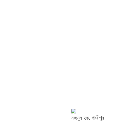
নজমুল হক, গাজীপুর