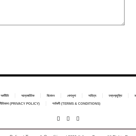
অর্থনীতি
আন্তর্জাতিক
বিনোদন
খেলাধুলা
সাহিত্য
তথ্যপ্রযুক্তি
ম
া নীতিমালা (PRIVACY POLICY)
শর্তাবলী (TERMS & CONDITIONS)