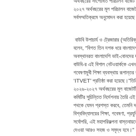
অর্থবছরের সংশোধিত পরিচালন বাজেট
২০২৭ অর্থবছরের মূল পরিচালন বাজে
সর্বসম্মতিক্রমে অনুমোদন করা হয়েছ
বাউবি উপাচার্য ও ট্রেজারার (অতিরিক্
বলেন, “বিগত তিন দশক ধরে বাংলাদেশ উন
অবস্থানরত বাংলাদেশি ভাই-বোনদের দ
বাউবি-র এই বিশাল নেটওয়ার্ককে এখন ক
গবেষণামুখী শিক্ষা ব্যবস্থায় রূপান্তর
‘ITVET’ প্রতিষ্ঠা করা হয়েছে।”ত
২০২৬-২০২৭ অর্থবছরের মূল বাজেটটি 
কমিটির সুচিন্তিত নির্দেশনায় তৈরি 
পথকে যেমন প্রশস্ত করবে, তেমনি দ
বিশ্ববিদ্যালয়ের শিক্ষা, গবেষণা, প্
সর্বোপরি, এই মহাপরিকল্পনা বাস্তবায়ন
দেওয়া আরও সহজ ও সমৃদ্ধ হবে।”