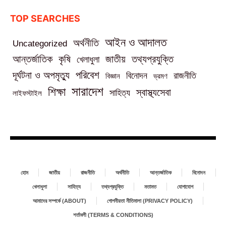
TOP SEARCHES
আইন ও আদালত
অর্থনীতি
Uncategorized
তথ্যপ্রযুক্তি
আন্তর্জাতিক
কৃষি
জাতীয়
খেলাধুলা
পরিবেশ
দূর্ঘটনা ও অপমৃত্যু
বিনোদন
রাজনীতি
বিজ্ঞান
ভ্রমণ
সারাদেশ
শিক্ষা
স্বাস্থ্যসেবা
সাহিত্য
লাইফস্টাইল
হোম
জাতীয়
রাজনীতি
অর্থনীতি
আন্তর্জাতিক
বিনোদন
খেলাধুলা
সাহিত্য
তথ্যপ্রযুক্তি
মতামত
যোগাযোগ
আমাদের সম্পর্কে (ABOUT)
গোপনীয়তা নীতিমালা (PRIVACY POLICY)
শর্তাবলী (TERMS & CONDITIONS)