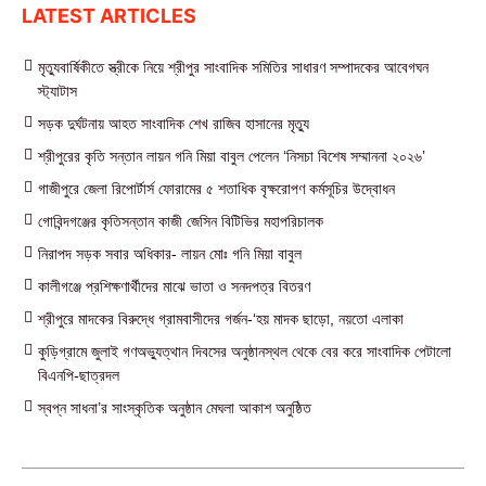
LATEST ARTICLES
মৃত্যুবার্ষিকীতে স্ত্রীকে নিয়ে শ্রীপুর সাংবাদিক সমিতির সাধারণ সম্পাদকের আবেগঘন
স্ট্যাটাস
সড়ক দুর্ঘটনায় আহত সাংবাদিক শেখ রাজিব হাসানের মৃত্যু
শ্রীপুরের কৃতি সন্তান লায়ন গনি মিয়া বাবুল পেলেন ‘নিসচা বিশেষ সম্মাননা ২০২৬’
গাজীপুরে জেলা রিপোর্টার্স ফোরামের ৫ শতাধিক বৃক্ষরোপণ কর্মসূচির উদ্বোধন
গোবিন্দগঞ্জের কৃতিসন্তান কাজী জেসিন বিটিভির মহাপরিচালক
নিরাপদ সড়ক সবার অধিকার- লায়ন মোঃ গনি মিয়া বাবুল
কালীগঞ্জে প্রশিক্ষণার্থীদের মাঝে ভাতা ও সনদপত্র বিতরণ
শ্রীপুরে মাদকের বিরুদ্ধে গ্রামবাসীদের গর্জন-‘হয় মাদক ছাড়ো, নয়তো এলাকা
কুড়িগ্রামে জুলাই গণঅভ্যুত্থান দিবসের অনুষ্ঠানস্থল থেকে বের করে সাংবাদিক পেটালো
বিএনপি-ছাত্রদল
স্বপ্ন সাধনা’র সাংস্কৃতিক অনুষ্ঠান মেঘলা আকাশ অনুষ্ঠিত