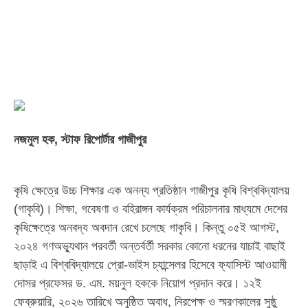
নজমুল হক, স্টাফ রিপোর্টার গাজীপুর
কৃষি ক্ষেত্রে উচ্চ শিক্ষার এক অনন্য প্রতিষ্ঠান গাজীপুর কৃষি বিশ্ববিদ্যালয়
(গাকৃবি)। শিক্ষা, গবেষণা ও বহিরাঙ্গন কার্যক্রম পরিচালনার মাধ্যমে দেশের
কৃষিক্ষেত্রে অনবদ্য অবদান রেখে চলেছে গাকৃবি। কিন্তু ০৫ই আগস্ট,
২০২৪ গণঅভ্যুথান পরবর্তী অন্তর্বর্তী সরকার কোনো ধরনের যাচাই বাছাই
ছাড়াই এ বিশ্ববিদ্যালয়ে প্রো-ভাইস চ্যান্সেলর হিসেবে ফ্যাসিস্ট আওয়ামী
দোসর প্রফেসর ড. এম. ময়নুল হককে নিয়োগ প্রদান করে। ১২ই
ফেব্রুয়ারি, ২০২৬ তারিখে অনুষ্ঠিত অবাধ, নিরপেক্ষ ও স্মরণকালের সুষ্ঠু